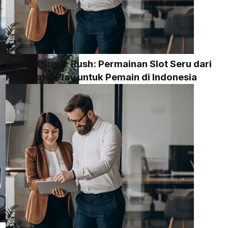
Review Sugar Rush: Permainan Slot Seru dari
Pragmatic Play untuk Pemain di Indonesia