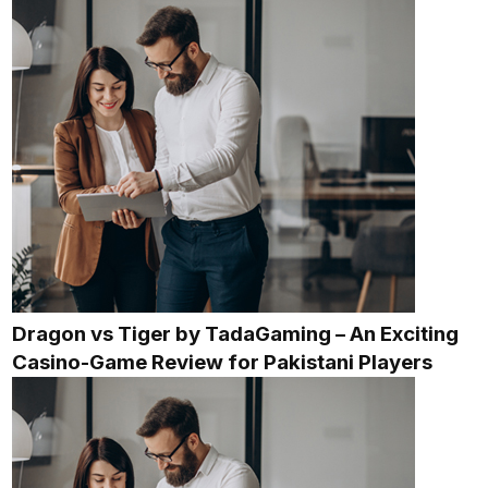
Dragon vs Tiger by TadaGaming – An Exciting
Casino-Game Review for Pakistani Players