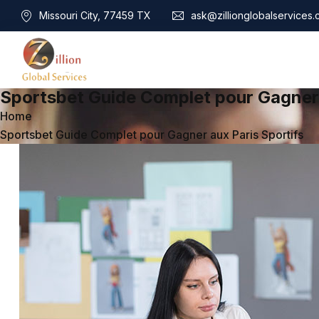
Missouri City, 77459 TX
ask@zillionglobalservices
Sportsbet Guide Complet pour Gagner 
Home
Home
About Us
Sportsbet Guide Complet pour Gagner aux Paris Sportifs
Services
Audit Assurance
Contact
Business Risk Management
Bookkeeping & Tax
Cyber Maturity
Cybersecurity Risk Management
Education & Training
Enterprise Risk Management & Risk Culture
Mock Audit & Examination