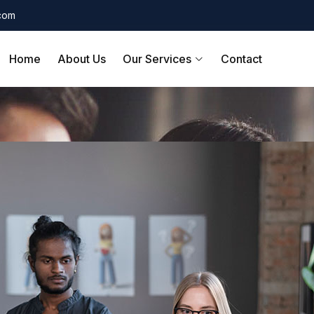
.com
Home
About Us
Our Services
Contact