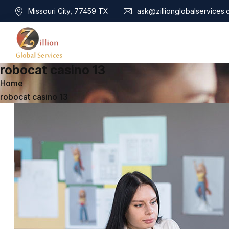
Missouri City, 77459 TX
ask@zillionglobalservices
robocat casino 13
Home
Home
About Us
robocat casino 13
Services
Audit Assurance
Contact
Business Risk Management
Bookkeeping & Tax
Cyber Maturity
Cybersecurity Risk Management
Education & Training
Enterprise Risk Management & Risk Culture
Mock Audit & Examination