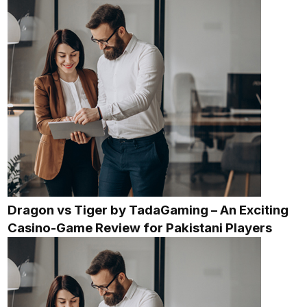
Dragon vs Tiger by TadaGaming – An Exciting
Casino-Game Review for Pakistani Players