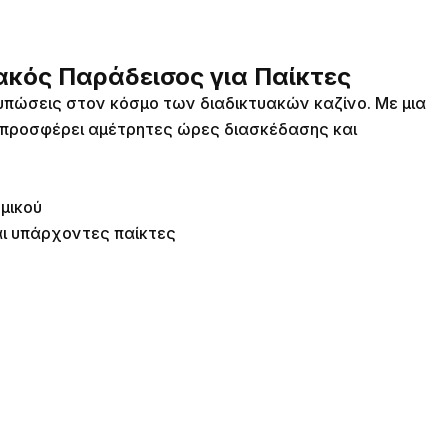
ακός Παράδεισος για Παίκτες
τυπώσεις στον κόσμο των διαδικτυακών καζίνο. Με μια
προσφέρει αμέτρητες ώρες διασκέδασης και
μικού
ι υπάρχοντες παίκτες