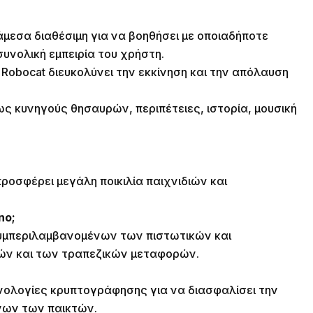
άμεσα διαθέσιμη για να βοηθήσει με οποιαδήποτε
υνολική εμπειρία του χρήστη.
ο Robocat διευκολύνει την εκκίνηση και την απόλαυση
ς κυνηγούς θησαυρών, περιπέτειες, ιστορία, μουσική
προσφέρει μεγάλη ποικιλία παιχνιδιών και
no;
συμπεριλαμβανομένων των πιστωτικών και
ών και των τραπεζικών μεταφορών.
χνολογίες κρυπτογράφησης για να διασφαλίσει την
νων των παικτών.