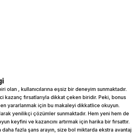
gi
i olan , kullanıcılarına eşsiz bir deneyim sunmaktadır.
i kazanç fırsatlarıyla dikkat çeken biridir. Peki, bonus
nden yararlanmak için bu makaleyi dikkatlice okuyun.
li olarak yenilikçi çözümler sunmaktadır. Hem yeni hem de
n keyfini ve kazancını artırmak için harika bir fırsattır.
da daha fazla şans arayın, size bol miktarda ekstra avantaj