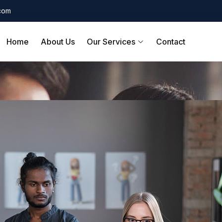
.com
Home
About Us
Our Services
Contact