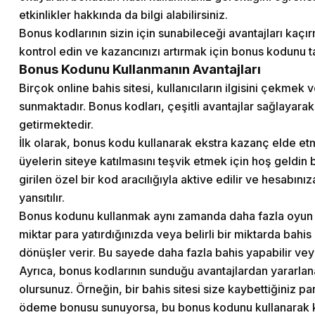
etkinlikler hakkında da bilgi alabilirsiniz.
Bonus kodlarının sizin için sunabileceği avantajları kaçır
kontrol edin ve kazancınızı artırmak için bonus kodunu t
Bonus Kodunu Kullanmanın Avantajları
Birçok online bahis sitesi, kullanıcıların ilgisini çekmek
sunmaktadır. Bonus kodları, çeşitli avantajlar sağlayarak
getirmektedir.
İlk olarak, bonus kodu kullanarak ekstra kazanç elde etme
üyelerin siteye katılmasını teşvik etmek için hoş geldin b
girilen özel bir kod aracılığıyla aktive edilir ve hesabın
yansıtılır.
Bonus kodunu kullanmak aynı zamanda daha fazla oyun keyf
miktar para yatırdığınızda veya belirli bir miktarda bah
dönüşler verir. Bu sayede daha fazla bahis yapabilir veya
Ayrıca, bonus kodlarının sunduğu avantajlardan yararla
olursunuz. Örneğin, bir bahis sitesi size kaybettiğiniz pa
ödeme bonusu sunuyorsa, bu bonus kodunu kullanarak kaz