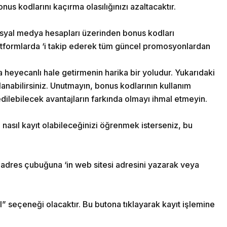
us kodlarını kaçırma olasılığınızı azaltacaktır.
sosyal medya hesapları üzerinden bonus kodları
latformlarda ‘i takip ederek tüm güncel promosyonlardan
 heyecanlı hale getirmenin harika bir yoludur. Yukarıdaki
lanabilirsiniz. Unutmayın, bonus kodlarının kullanım
edilebilecek avantajların farkında olmayı ihmal etmeyin.
nasıl kayıt olabileceğinizi öğrenmek isterseniz, bu
n adres çubuğuna ‘in web sitesi adresini yazarak veya
” seçeneği olacaktır. Bu butona tıklayarak kayıt işlemine