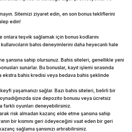
mayın. Sitemizi ziyaret edin, en son bonus tekliflerini
alep edin!
 ve onlara teşvik sağlamak için bonus kodlarını
 kullanıcıların bahis deneyimlerini daha heyecanlı hale
 şansına sahip olursunuz. Bahis siteleri, genellikle yeni
onusları sunarlar. Bu bonuslar, kayıt işlemi sırasında
ıza ekstra bahis kredisi veya bedava bahis şeklinde
i yaşamanızı sağlar. Bazı bahis siteleri, belirli bir
is oynadığınızda size depozito bonusu veya ücretsiz
 farklı oyunları deneyebilirsiniz.
narak risk almadan kazanç elde etme şansına sahip
ranın bir kısmını geri ödeyeceğini vaat eden bir geri
anç sağlama şansınızı artırabilirsiniz.