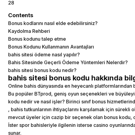
28
Contents
Bonus kodlarını nasıl elde edebilirsiniz?
Kaydolma Rehberi
Bonus kodunu talep etme
Bonus Kodunu Kullanmanın Avantajları
bahis sitesi ödeme nasıl yapılır?
Bahis Sitesinde Geçerli Ödeme Yöntemleri Nelerdir?
bahis sitesi bonus kodu nedir?
bahis sitesi bonus kodu hakkında bil
Online bahis dünyasında en heyecanlı platformlarından bir
Bu popüler
BTprod
, geniş oyun seçenekleri ve büyüleyic
kodu nedir ve nasıl işler? Birinci sınıf bonus hizmetleri
, bahis tutkunlarının ihtiyaçlarını karşılamak için sürek
mevcut üyeler için cazip bir seçenek olan bonus kodu, oyu
İster spor bahisleriyle ilgilenin isterse casino oyunların
sunar.