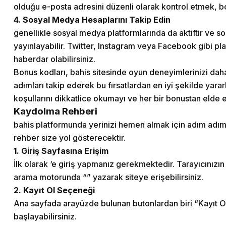
olduğu e-posta adresini düzenli olarak kontrol etmek, bon
4. Sosyal Medya Hesaplarını Takip Edin
genellikle sosyal medya platformlarında da aktiftir ve 
yayınlayabilir. Twitter, Instagram veya Facebook gibi p
haberdar olabilirsiniz.
Bonus kodları, bahis sitesinde oyun deneyimlerinizi daha
adımları takip ederek bu fırsatlardan en iyi şekilde yarar
koşullarını dikkatlice okumayı ve her bir bonustan elde 
Kaydolma Rehberi
bahis platformunda yerinizi hemen almak için adım adım 
rehber size yol gösterecektir.
1. Giriş Sayfasına Erişim
İlk olarak ‘e giriş yapmanız gerekmektedir. Tarayıcınızı
arama motorunda “” yazarak siteye erişebilirsiniz.
2. Kayıt Ol Seçeneği
Ana sayfada arayüzde bulunan butonlardan biri “Kayıt Ol
başlayabilirsiniz.