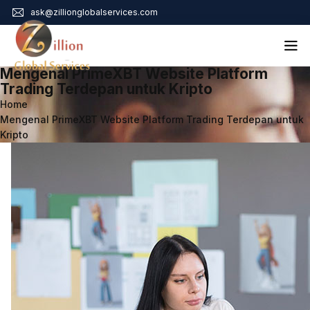
ask@zillionglobalservices.com
Mengenal PrimeXBT Website Platform
Home
Trading Terdepan untuk Kripto
Home
About Us
Mengenal PrimeXBT Website Platform Trading Terdepan untuk
Services
Kripto
Audit Assurance
Contact
Business Risk Management
Bookkeeping & Tax
Cyber Maturity
Cybersecurity Risk Management
Education & Training
Enterprise Risk Management & Risk Culture
Mock Audit & Examination
Service Education Resources
Sox Compliance