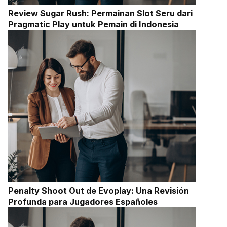
Review Sugar Rush: Permainan Slot Seru dari
Pragmatic Play untuk Pemain di Indonesia
Penalty Shoot Out de Evoplay: Una Revisión
Profunda para Jugadores Españoles