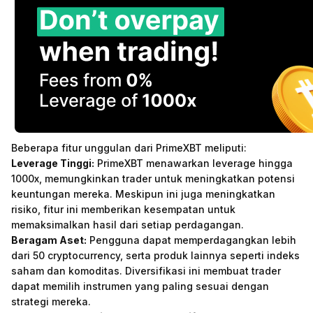
Beberapa fitur unggulan dari PrimeXBT meliputi:
Leverage Tinggi:
PrimeXBT menawarkan leverage hingga
1000x, memungkinkan trader untuk meningkatkan potensi
keuntungan mereka. Meskipun ini juga meningkatkan
risiko, fitur ini memberikan kesempatan untuk
memaksimalkan hasil dari setiap perdagangan.
Beragam Aset:
Pengguna dapat memperdagangkan lebih
dari 50 cryptocurrency, serta produk lainnya seperti indeks
saham dan komoditas. Diversifikasi ini membuat trader
dapat memilih instrumen yang paling sesuai dengan
strategi mereka.