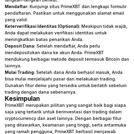
Mendaftar:
Kunjungi situs PrimeXBT dan lengkapi formulir
pendaftaran. Pastikan untuk menggunakan alamat email
yang valid.
Keterverifikasi Identitas (Optional):
Meskipun tidak wajib,
Anda dapat melakukan verifikasi identitas untuk
meningkatkan batas penarikan Anda.
Deposit Dana:
Setelah mendaftar, Anda perlu
mendepositokan dana ke akun Anda. PrimeXBT
mendukung berbagai metode deposit termasuk Bitcoin dan
lainnya.
Mulai Trading:
Setelah dana Anda berhasil masuk, Anda
bisa mulai menjelajahi pasar dan melakukan trading.
Gunakan fitur demo yang tersedia untuk berlatih sebelum
trading dengan dana sebenarnya.
Kesimpulan
PrimeXBT merupakan pilihan yang sangat baik bagi siapa
saja yang tertarik untuk berinvestasi dan trading dalam
cryptocurrency dan aset lainnya. Dengan berbagai fitur
yang ditawarkan, keamanan yang tinggi, serta antarmuka
yang ramah pengguna, PrimeXBT berhasil menjawab