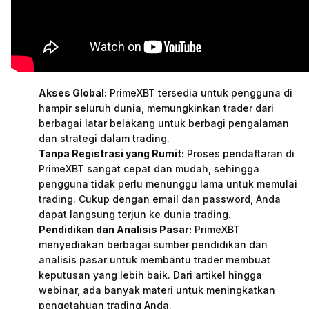
Akses Global:
PrimeXBT tersedia untuk pengguna di
hampir seluruh dunia, memungkinkan trader dari
berbagai latar belakang untuk berbagi pengalaman
dan strategi dalam trading.
Tanpa Registrasi yang Rumit:
Proses pendaftaran di
PrimeXBT sangat cepat dan mudah, sehingga
pengguna tidak perlu menunggu lama untuk memulai
trading. Cukup dengan email dan password, Anda
dapat langsung terjun ke dunia trading.
Pendidikan dan Analisis Pasar:
PrimeXBT
menyediakan berbagai sumber pendidikan dan
analisis pasar untuk membantu trader membuat
keputusan yang lebih baik. Dari artikel hingga
webinar, ada banyak materi untuk meningkatkan
pengetahuan trading Anda.