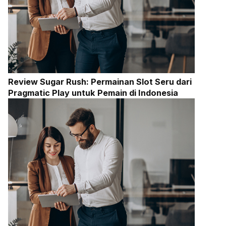
Review Sugar Rush: Permainan Slot Seru dari
Pragmatic Play untuk Pemain di Indonesia