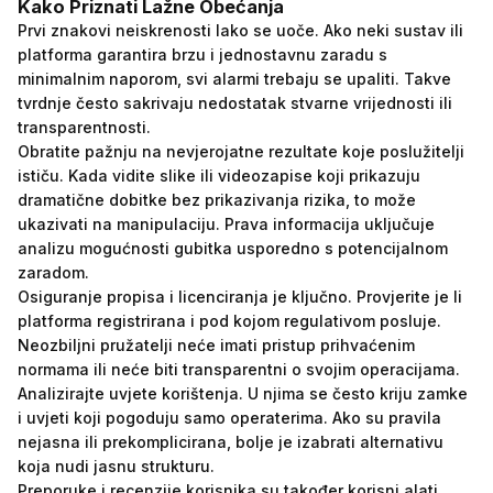
Kako Priznati Lažne Obećanja
Prvi znakovi neiskrenosti lako se uoče. Ako neki sustav ili
platforma garantira brzu i jednostavnu zaradu s
minimalnim naporom, svi alarmi trebaju se upaliti. Takve
tvrdnje često sakrivaju nedostatak stvarne vrijednosti ili
transparentnosti.
Obratite pažnju na nevjerojatne rezultate koje poslužitelji
ističu. Kada vidite slike ili videozapise koji prikazuju
dramatične dobitke bez prikazivanja rizika, to može
ukazivati na manipulaciju. Prava informacija uključuje
analizu mogućnosti gubitka usporedno s potencijalnom
zaradom.
Osiguranje propisa i licenciranja je ključno. Provjerite je li
platforma registrirana i pod kojom regulativom posluje.
Neozbiljni pružatelji neće imati pristup prihvaćenim
normama ili neće biti transparentni o svojim operacijama.
Analizirajte uvjete korištenja. U njima se često kriju zamke
i uvjeti koji pogoduju samo operaterima. Ako su pravila
nejasna ili prekomplicirana, bolje je izabrati alternativu
koja nudi jasnu strukturu.
Preporuke i recenzije korisnika su također korisni alati.