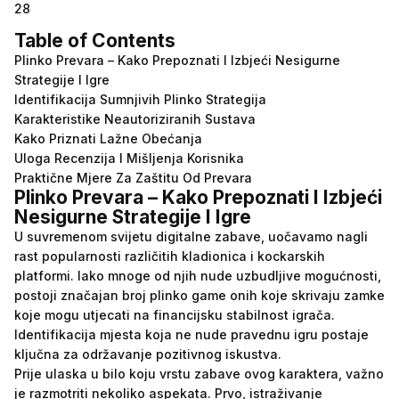
28
Table of Contents
Plinko Prevara – Kako Prepoznati I Izbjeći Nesigurne
Strategije I Igre
Identifikacija Sumnjivih Plinko Strategija
Karakteristike Neautoriziranih Sustava
Kako Priznati Lažne Obećanja
Uloga Recenzija I Mišljenja Korisnika
Praktične Mjere Za Zaštitu Od Prevara
Plinko Prevara – Kako Prepoznati I Izbjeći
Nesigurne Strategije I Igre
U suvremenom svijetu digitalne zabave, uočavamo nagli
rast popularnosti različitih kladionica i kockarskih
platformi. Iako mnoge od njih nude uzbudljive mogućnosti,
postoji značajan broj
plinko game
onih koje skrivaju zamke
koje mogu utjecati na financijsku stabilnost igrača.
Identifikacija mjesta koja ne nude pravednu igru postaje
ključna za održavanje pozitivnog iskustva.
Prije ulaska u bilo koju vrstu zabave ovog karaktera, važno
je razmotriti nekoliko aspekata. Prvo, istraživanje