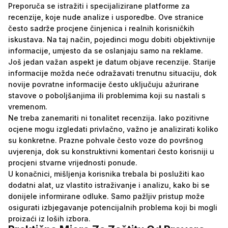
Preporuča se istražiti i specijalizirane platforme za
recenzije, koje nude analize i usporedbe. Ove stranice
često sadrže procjene činjenica i realnih korisničkih
iskustava. Na taj način, pojedinci mogu dobiti objektivnije
informacije, umjesto da se oslanjaju samo na reklame.
Još jedan važan aspekt je datum objave recenzije. Starije
informacije možda neće odražavati trenutnu situaciju, dok
novije povratne informacije često uključuju ažurirane
stavove o poboljšanjima ili problemima koji su nastali s
vremenom.
Ne treba zanemariti ni tonalitet recenzija. Iako pozitivne
ocjene mogu izgledati privlačno, važno je analizirati koliko
su konkretne. Prazne pohvale često voze do površnog
uvjerenja, dok su konstruktivni komentari često korisniji u
procjeni stvarne vrijednosti ponude.
U konačnici, mišljenja korisnika trebala bi poslužiti kao
dodatni alat, uz vlastito istraživanje i analizu, kako bi se
donijele informirane odluke. Samo pažljiv pristup može
osigurati izbjegavanje potencijalnih problema koji bi mogli
proizaći iz loših izbora.