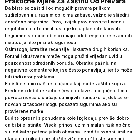
Praktične Mjere Za Zaštitu Od Prevara
Da biste se zaštitili od mogućih prevara prilikom
sudjelovanja u raznim oblicima zabave, važno je slijediti
određene smjernice. Prvo, uvijek provjeravajte licencu i
regulativu platforme ili usluge koju planirate koristiti.
Legitimne stranice obično imaju odobrenje od relevantnih
institucija, što je znak sigurnosti.
Osim toga, istražite recenzije i iskustva drugih korisnika.
Forumi i društvene mreže mogu pružiti vrijedan uvid u
pouzdanost određenih ponuda. Obratite pažnju na
negativne komentare koji se često ponavljaju, jer to može
biti indikator problema.
Koristite samo načine plaćanja koji nude zaštitu kupca.
Kreditne i debitne kartice često dolaze s mogućnostima
povrata novca u slučaju sumnjivih transakcija, dok se e-
novčanici također mogu pokazati sigurnima ako su
provjerene marke.
Budite oprezni s ponudama koje izgledaju previše dobro
da bi bile istinite. Visoki prinosi uz minimalan rizik obično
su indikator potencijalnih obmana. Izradite osobni limit za
ulaganja i nikada ne ulažite više nego što ste spremni