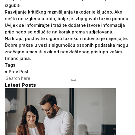
izgubiti.
Razvijanje kritičkog razmišljanja također je ključno. Ako
nešto ne izgleda u redu, bolje je izbjegavati takvu ponudu.
Uvijek se informirajte i tražite dodatne izvore informacija
prije nego se odlučite na korak prema sudjelovanju.
Na kraju, postavite sigurnu lozinku i redovito je mijenjajte.
Dobre prakse u vezi s sigurnošću osobnih podataka mogu
značajno umanjiti rizik od neovlaštenog pristupa vašim
financijama.
Tags
«
Prev Post
Latest Posts