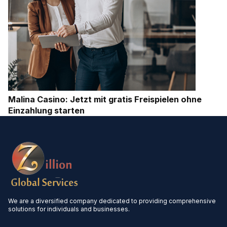
Malina Casino: Jetzt mit gratis Freispielen ohne
Einzahlung starten
We are a diversified company dedicated to providing comprehensive
solutions for individuals and businesses.