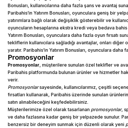
Bonusları, kullanıcılarına daha fazla şans ve avantaj sun
Paribahis’in Yatırım Bonusları, oyunculara geniş bir yelpa
yatırımlara bağlı olarak değişiklik gösterebilir ve kullanıc
oyuncuların hesaplarına ekstra kredi veya bedava bahis gib
Yatırım Bonusları, oyunculara daha fazla oyun fırsatı su
tekliflerin kullanıcılara sağladığı avantajlar, onları diğe
yaratır. Paribahis’in Yatırım Bonusları, oyunculara daha
Promosyonlar
Promosyonlar
, müşterilere sunulan özel teklifler ve avan
Paribahis platformunda bulunan ürünler ve hizmetler ha
verir.
Promosyonlar
sayesinde, kullanıcılarımız, çeşitli seçenek
fırsatları kullanarak, Paribahis üzerinde sunulan ürünleri
satın alınabileceğini keşfedebilirsiniz.
Müşterilerimize özel olarak tasarlanan
promosyonlar
, s
ve daha fazlasına kadar geniş bir yelpazede sunulur. Pa
benzersiz bir deneyim sunmak için düzenli olarak yeni
p