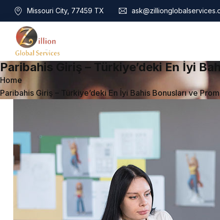
Missouri City, 77459 TX
ask@zillionglobalservices
Paribahis Giriş – Türkiye’deki En İyi B
Home
Home
About Us
Paribahis Giriş – Türkiye’deki En İyi Bahis Bonusları ve Pro
Services
Audit Assurance
Contact
Business Risk Management
Bookkeeping & Tax
Cyber Maturity
Cybersecurity Risk Management
Education & Training
Enterprise Risk Management & Risk Culture
Mock Audit & Examination