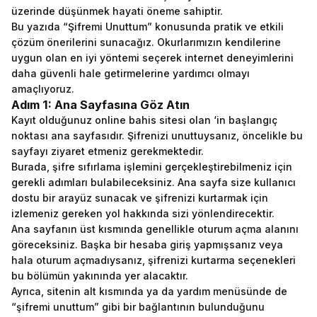
üzerinde düşünmek hayati öneme sahiptir.
Bu yazıda “Şifremi Unuttum” konusunda pratik ve etkili
çözüm önerilerini sunacağız. Okurlarımızın kendilerine
uygun olan en iyi yöntemi seçerek internet deneyimlerini
daha güvenli hale getirmelerine yardımcı olmayı
amaçlıyoruz.
Adım 1: Ana Sayfasına Göz Atın
Kayıt olduğunuz online bahis sitesi olan ‘in başlangıç
noktası ana sayfasıdır. Şifrenizi unuttuysanız, öncelikle bu
sayfayı ziyaret etmeniz gerekmektedir.
Burada, şifre sıfırlama işlemini gerçekleştirebilmeniz için
gerekli adımları bulabileceksiniz. Ana sayfa size kullanıcı
dostu bir arayüz sunacak ve şifrenizi kurtarmak için
izlemeniz gereken yol hakkında sizi yönlendirecektir.
Ana sayfanın üst kısmında genellikle oturum açma alanını
göreceksiniz. Başka bir hesaba giriş yapmışsanız veya
hala oturum açmadıysanız, şifrenizi kurtarma seçenekleri
bu bölümün yakınında yer alacaktır.
Ayrıca, sitenin alt kısmında ya da yardım menüsünde de
“şifremi unuttum” gibi bir bağlantının bulunduğunu