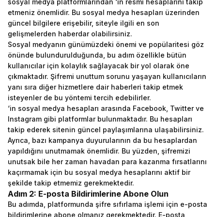
sosyal medya platformlarından ‘in resmi hesaplarını takip
etmeniz önemlidir. Bu sosyal medya hesapları üzerinden
güncel bilgilere erişebilir, siteyle ilgili en son
gelişmelerden haberdar olabilirsiniz.
Sosyal medyanın günümüzdeki önemi ve popülaritesi göz
önünde bulundurulduğunda, bu adım özellikle bütün
kullanıcılar için kolaylık sağlayacak bir yol olarak öne
çıkmaktadır. Şifremi unuttum sorunu yaşayan kullanıcıların
yanı sıra diğer hizmetlere dair haberleri takip etmek
isteyenler de bu yöntemi tercih edebilirler.
‘in sosyal medya hesapları arasında Facebook, Twitter ve
Instagram gibi platformlar bulunmaktadır. Bu hesapları
takip ederek sitenin güncel paylaşımlarına ulaşabilirsiniz.
Ayrıca, bazı kampanya duyurularının da bu hesaplardan
yapıldığını unutmamak önemlidir. Bu yüzden, şifremizi
unutsak bile her zaman havadan para kazanma fırsatlarını
kaçırmamak için bu sosyal medya hesaplarını aktif bir
şekilde takip etmemiz gerekmektedir.
Adım 2: E-posta Bildirimlerine Abone Olun
Bu adımda, platformunda şifre sıfırlama işlemi için e-posta
bildirimlerine abone olmanız gerekmektedir. E-posta