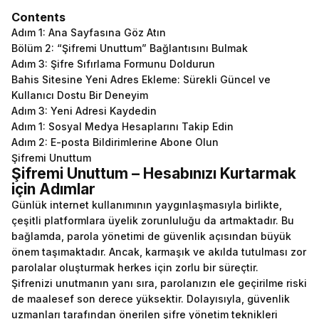
Contents
Adım 1: Ana Sayfasına Göz Atın
Bölüm 2: “Şifremi Unuttum” Bağlantısını Bulmak
Adım 3: Şifre Sıfırlama Formunu Doldurun
Bahis Sitesine Yeni Adres Ekleme: Sürekli Güncel ve
Kullanıcı Dostu Bir Deneyim
Adım 3: Yeni Adresi Kaydedin
Adım 1: Sosyal Medya Hesaplarını Takip Edin
Adım 2: E-posta Bildirimlerine Abone Olun
Şifremi Unuttum
Şifremi Unuttum – Hesabınızı Kurtarmak
için Adımlar
Günlük
internet kullanımının yaygınlaşmasıyla birlikte,
çeşitli platformlara üyelik zorunluluğu da artmaktadır. Bu
bağlamda, parola yönetimi de güvenlik açısından büyük
önem taşımaktadır. Ancak, karmaşık ve akılda tutulması zor
parolalar oluşturmak herkes için zorlu bir süreçtir.
Şifrenizi unutmanın yanı sıra, parolanızın ele geçirilme riski
de maalesef son derece yüksektir. Dolayısıyla, güvenlik
uzmanları tarafından önerilen şifre yönetim teknikleri