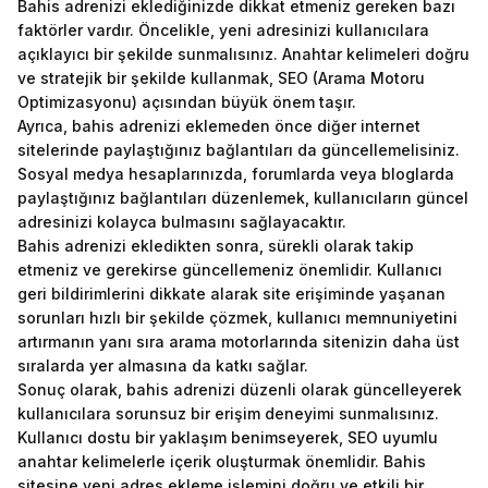
Bahis adrenizi eklediğinizde dikkat etmeniz gereken bazı
faktörler vardır. Öncelikle, yeni adresinizi kullanıcılara
açıklayıcı bir şekilde sunmalısınız. Anahtar kelimeleri doğru
ve stratejik bir şekilde kullanmak, SEO (Arama Motoru
Optimizasyonu) açısından büyük önem taşır.
Ayrıca, bahis adrenizi eklemeden önce diğer internet
sitelerinde paylaştığınız bağlantıları da güncellemelisiniz.
Sosyal medya hesaplarınızda, forumlarda veya bloglarda
paylaştığınız bağlantıları düzenlemek, kullanıcıların güncel
adresinizi kolayca bulmasını sağlayacaktır.
Bahis adrenizi ekledikten sonra, sürekli olarak takip
etmeniz ve gerekirse güncellemeniz önemlidir. Kullanıcı
geri bildirimlerini dikkate alarak site erişiminde yaşanan
sorunları hızlı bir şekilde çözmek, kullanıcı memnuniyetini
artırmanın yanı sıra arama motorlarında sitenizin daha üst
sıralarda yer almasına da katkı sağlar.
Sonuç olarak, bahis adrenizi düzenli olarak güncelleyerek
kullanıcılara sorunsuz bir erişim deneyimi sunmalısınız.
Kullanıcı dostu bir yaklaşım benimseyerek, SEO uyumlu
anahtar kelimelerle içerik oluşturmak önemlidir. Bahis
sitesine yeni adres ekleme işlemini doğru ve etkili bir