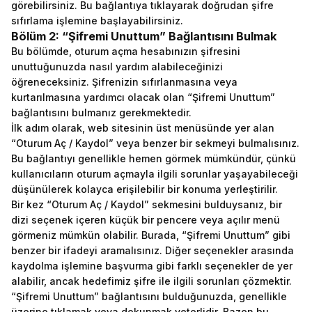
görebilirsiniz. Bu bağlantıya tıklayarak doğrudan şifre
sıfırlama işlemine başlayabilirsiniz.
Bölüm 2: “Şifremi Unuttum” Bağlantısını Bulmak
Bu bölümde, oturum açma hesabınızın şifresini
unuttuğunuzda nasıl yardım alabileceğinizi
öğreneceksiniz. Şifrenizin sıfırlanmasına veya
kurtarılmasına yardımcı olacak olan “Şifremi Unuttum”
bağlantısını bulmanız gerekmektedir.
İlk adım olarak, web sitesinin üst menüsünde yer alan
“Oturum Aç / Kaydol” veya benzer bir sekmeyi bulmalısınız.
Bu bağlantıyı genellikle hemen görmek mümkündür, çünkü
kullanıcıların oturum açmayla ilgili sorunlar yaşayabileceği
düşünülerek kolayca erişilebilir bir konuma yerleştirilir.
Bir kez “Oturum Aç / Kaydol” sekmesini bulduysanız, bir
dizi seçenek içeren küçük bir pencere veya açılır menü
görmeniz mümkün olabilir. Burada, “Şifremi Unuttum” gibi
benzer bir ifadeyi aramalısınız. Diğer seçenekler arasında
kaydolma işlemine başvurma gibi farklı seçenekler de yer
alabilir, ancak hedefimiz şifre ile ilgili sorunları çözmektir.
“Şifremi Unuttum” bağlantısını bulduğunuzda, genellikle
üzerine tıklamak veya dokunmak yeterlidir. Bazen bu