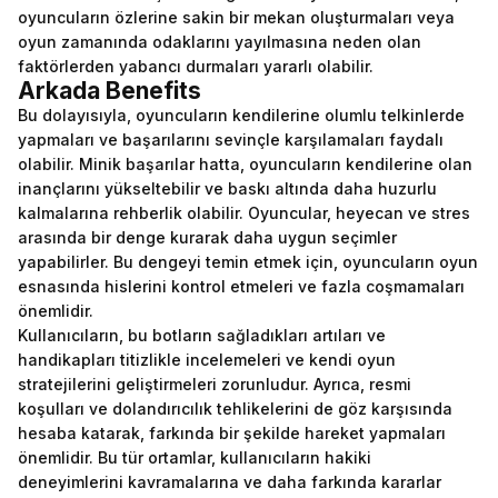
oyuncuların özlerine sakin bir mekan oluşturmaları veya
oyun zamanında odaklarını yayılmasına neden olan
faktörlerden yabancı durmaları yararlı olabilir.
Arkada Benefits
Bu dolayısıyla, oyuncuların kendilerine olumlu telkinlerde
yapmaları ve başarılarını sevinçle karşılamaları faydalı
olabilir. Minik başarılar hatta, oyuncuların kendilerine olan
inançlarını yükseltebilir ve baskı altında daha huzurlu
kalmalarına rehberlik olabilir. Oyuncular, heyecan ve stres
arasında bir denge kurarak daha uygun seçimler
yapabilirler. Bu dengeyi temin etmek için, oyuncuların oyun
esnasında hislerini kontrol etmeleri ve fazla coşmamaları
önemlidir.
Kullanıcıların, bu botların sağladıkları artıları ve
handikapları titizlikle incelemeleri ve kendi oyun
stratejilerini geliştirmeleri zorunludur. Ayrıca, resmi
koşulları ve dolandırıcılık tehlikelerini de göz karşısında
hesaba katarak, farkında bir şekilde hareket yapmaları
önemlidir. Bu tür ortamlar, kullanıcıların hakiki
deneyimlerini kavramalarına ve daha farkında kararlar