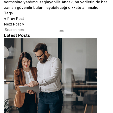
vermesine yardımcı sağlayabilir. Ancak, bu verilerin de her
zaman güvenilir bulunmayabileceği dikkate alınmalıdır.
Tags
«
Prev Post
Next Post
»
Latest Posts