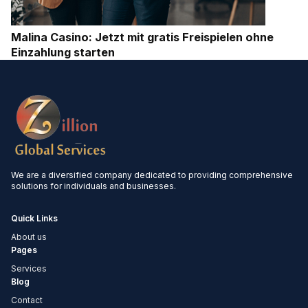
Malina Casino: Jetzt mit gratis Freispielen ohne
Einzahlung starten
We are a diversified company dedicated to providing comprehensive
solutions for individuals and businesses.
Quick Links
About us
Pages
Services
Blog
Contact