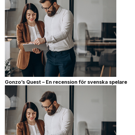
Gonzo’s Quest – En recension för svenska spelare