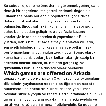
Bu sebep ile, deneme örneklerine güvenmek yerine, daha
detaylı bir değerlendirme gerçekleştirmek değerlidir.
Kumarhane bahis botlarının popülaritesi çoğaldıkça,
dolandırıcılık vakalarının da yükselmesi mecburi vuku
bulmuştur. Birçok sahtekâr, kullanıcıları hile yapmak için
sahte bahis botları geliştirmekte ve fazla kazanç
vaatleriyle insanları sahtekarlık yapmaktadır. Bu bu
yüzden, bahis botu istifade etmeyi planlayan kişilerin,
emniyetli bilgilerden bilgi kazanımları ve botların eski
performanslarını araştırmaları zorunludur. Sonuç olarak,
kumarhane bahis botları, bazı kullanıcılar için cazip bir
seçenek olabilir. Ancak, bu botların gerçekliği ve
güvenilirliği konusunda dikkatli olmak önemlidir.
Which games are offered on Arkada
аркада казино регистрация
Oyun sırasında, oyuncuların
dikkatlerini yayılmasına neden olan öğelerden mesafeli
bulunmaları da önemlidir. Yüksek risk taşıyan kumar
oyunları sıklıkla yoğun ve rahatsız edici ortamlarda olur. Bu
tip ortamlar, oyuncuların odaklanmalarını etkileyebilir ve
tercih verme süreçlerini negatif etkileyebilir. Bu nedenle,