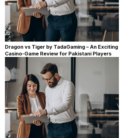
Dragon vs Tiger by TadaGaming – An Exciting
Casino-Game Review for Pakistani Players