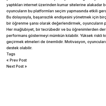
yaptıkları internet üzerinden kumar sitelerine alakadar be
oyuncuların bu platformları seçim yapmasında etkili ger
Bu dolayısıyla, başarısızlık endişesini yönetmek için 
bir öğrenme şansı olarak değerlendirmek, oyuncuların ps
Her mağlubiyet, bir tecrübedir ve bu öğrenimlerden ders
performans göstermeyi mümkün kılabilir. Yüksek riskli k
geçirmek etmeleri de önemlidir. Motivasyon, oyuncular
destek olabilir.
Tags
«
Prev Post
Next Post
»