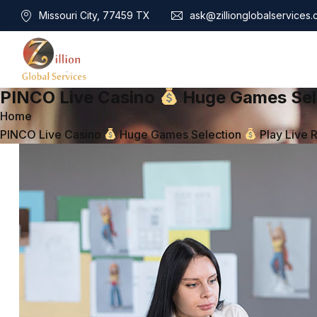
Missouri City, 77459 TX
ask@zillionglobalservices
PINCO Live Casino
Huge Games Sel
Home
Home
About Us
PINCO Live Casino
Huge Games Selection
Play Live R
Services
Audit Assurance
Contact
Business Risk Management
Bookkeeping & Tax
Cyber Maturity
Cybersecurity Risk Management
Education & Training
Enterprise Risk Management & Risk Culture
Mock Audit & Examination