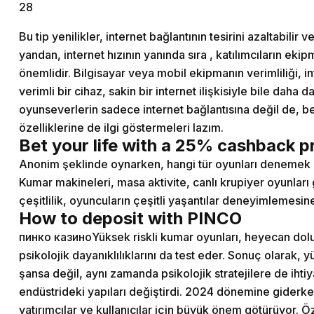
28
Bu tip yenilikler, internet bağlantının tesirini azaltabilir
yandan, internet hızının yanında sıra , katılımcıların ek
önemlidir. Bilgisayar veya mobil ekipmanın verimliliği, inte
verimli bir cihaz, sakin bir internet ilişkisiyle bile daha
oyunseverlerin sadece internet bağlantısına değil de, b
özelliklerine de ilgi göstermeleri lazım.
Bet your life with a 25% cashback 
Anonim şeklinde oynarken, hangi tür oyunları denemek iste
Kumar makineleri, masa aktivite, canlı krupiyer oyunları 
çeşitlilik, oyuncuların çeşitli yaşantılar deneyimlemesin
How to deposit with PINCO
пинко казино
Yüksek riskli kumar oyunları, heyecan do
psikolojik dayanıklılıklarını da test eder. Sonuç olarak, 
şansa değil, aynı zamanda psikolojik stratejilere de ihtiy
endüstrideki yapıları değiştirdi. 2024 dönemine giderke
yatırımcılar ve kullanıcılar için büyük önem götürüyor. Ö