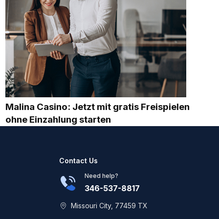
Malina Casino: Jetzt mit gratis Freispielen
ohne Einzahlung starten
Contact Us
Need help?
346-537-8817
Missouri City, 77459 TX