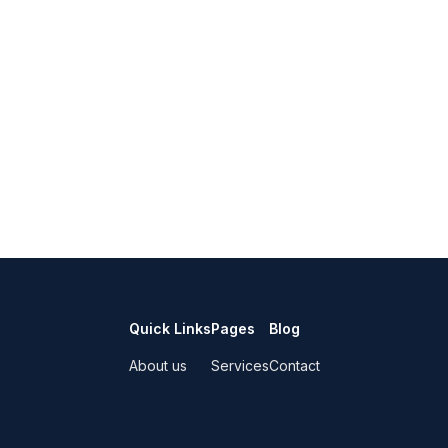
Quick Links
Pages
Blog
About us
Services
Contact