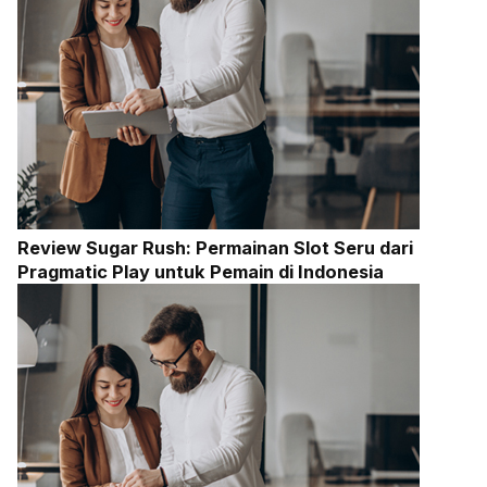
Review Sugar Rush: Permainan Slot Seru dari
Pragmatic Play untuk Pemain di Indonesia