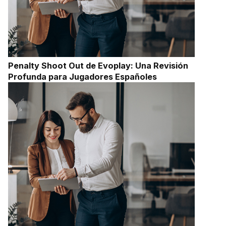
Penalty Shoot Out de Evoplay: Una Revisión
Profunda para Jugadores Españoles