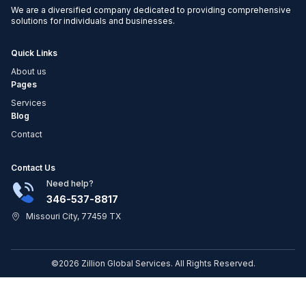
We are a diversified company dedicated to providing comprehensive
solutions for individuals and businesses.
Quick Links
About us
Pages
Services
Blog
Contact
Contact Us
Need help?
346-537-8817
Missouri City, 77459 TX
©2026 Zillion Global Services. All Rights Reserved.