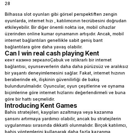
28
Bilhassa slot oyunları gibi görsel perspektiften zengin
oyunlarda, internet hızı , katılımcının tecrübesini doğrudan
etkileyebilir. Bir diğer önemli nokta ise, mobil cihazlar
üzerinden online kumar oynamanın artışıdır. Ancak, mobil
internet bağlantıları genellikle sabit geniş bant
bağlantılara göre daha yavaş olabilir.
Can I win real cash playing Kent
кент казино зеркало
Çabuk ve istikrarlı bir internet
bağlantısı, oyunseverlerin daha daha pürüzsüz ve aralıksız
bir yaşantı deneyimlemesini sağlar. Fakat, internet hızının
beraberinde ek, ilişkinin güvenilirliği de bakış
bulundurulmalıdır. Oyuncular, oyun çeşitlerine ve oynama
biçimlerine göre internet hızlarını değerlendirmeli ve buna
göre bir hattı seçmelidir.
Introducing Kent Games
Bahis stratejileri, kayıpları azaltmaya veya kazanma
şansını artırmaya yardımcı olabilir, ancak bu stratejilerin
uygulanması sırasında dikkatli olunmalıdır. Birçok katılımcı,
bahis yöntemlerini kullanarak daha fazla kazanma