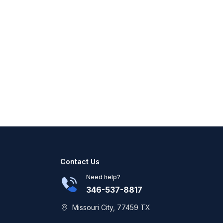
Contact Us
Need help?
346-537-8817
Missouri City, 77459 TX