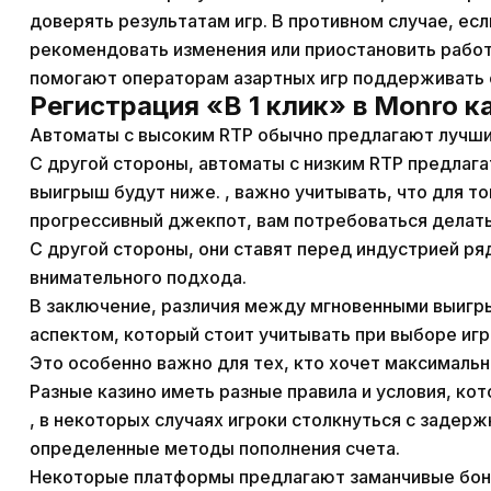
доверять результатам игр. В противном случае, е
рекомендовать изменения или приостановить работу
помогают операторам азартных игр поддерживать 
Регистрация «В 1 клик» в Monro к
Автоматы с высоким RTP обычно предлагают лучши
С другой стороны, автоматы с низким RTP предлаг
выигрыш будут ниже. , важно учитывать, что для т
прогрессивный джекпот, вам потребоваться делать
С другой стороны, они ставят перед индустрией ря
внимательного подхода.
В заключение, различия между мгновенными выиг
аспектом, который стоит учитывать при выборе игр
Это особенно важно для тех, кто хочет максимальн
Разные казино иметь разные правила и условия, ко
, в некоторых случаях игроки столкнуться с задерж
определенные методы пополнения счета.
Некоторые платформы предлагают заманчивые бонус