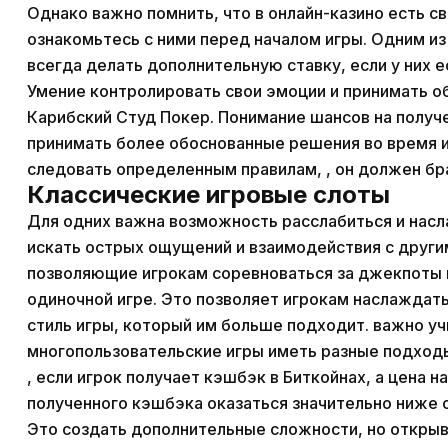
Однако важно помнить, что в онлайн-казино есть с
ознакомьтесь с ними перед началом игры. Одним из
всегда делать дополнительную ставку, если у них е
Умение контролировать свои эмоции и принимать о
Карибский Студ Покер. Понимание шансов на получ
принимать более обоснованные решения во время 
следовать определенным правилам, , он должен бра
Классические игровые слоты
Для одних важна возможность расслабиться и насла
искать острых ощущений и взаимодействия с другим
позволяющие игрокам соревноваться за джекпоты и
одиночной игре. Это позволяет игрокам наслажда
стиль игры, который им больше подходит. важно уч
многопользовательские игры иметь разные подход
, если игрок получает кэшбэк в Биткойнах, а цена н
полученного кэшбэка оказаться значительно ниже
Это создать дополнительные сложности, но открыв