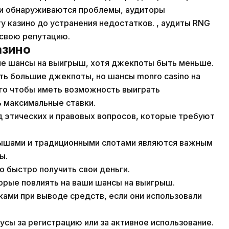
сли обнаруживаются проблемы, аудиторы
 казино до устранения недостатков. , аудиты RNG
свою репутацию.
азино
е шансы на выигрыш, хотя джекпоты быть меньше.
ать большие джекпоты, но шансы
monro casino
на
ого чтобы иметь возможность выиграть
 максимальные ставки.
д этических и правовых вопросов, которые требуют
рышами и традиционными слотами являются важным
ы.
о быстро получить свои деньги.
торые повлиять на ваши шансы на выигрыш.
ками при выводе средств, если они использовали
ы за регистрацию или за активное использование.