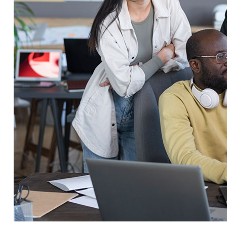
Service Education Resources
Sox Compliance