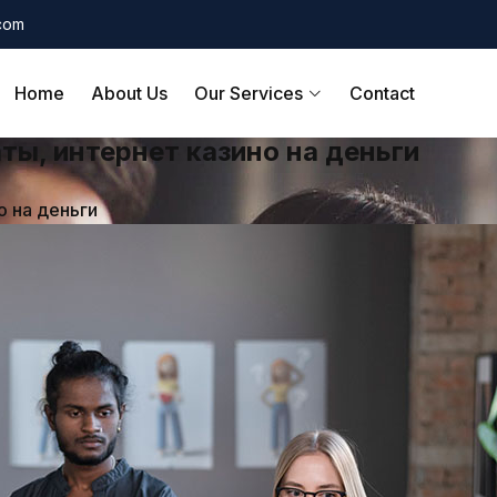
.com
Home
About Us
Our Services
Contact
ы, интернет казино на деньги
о на деньги