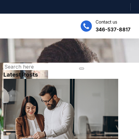
Contact us
346-537-8817
Latest Posts