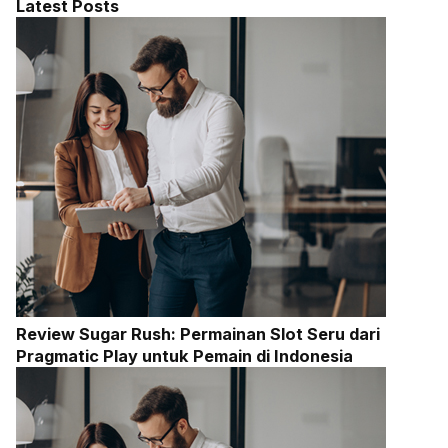
Latest Posts
Review Sugar Rush: Permainan Slot Seru dari
Pragmatic Play untuk Pemain di Indonesia