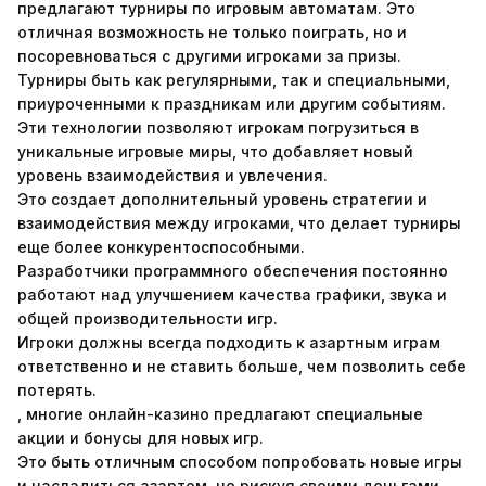
предлагают турниры по игровым автоматам. Это
отличная возможность не только поиграть, но и
посоревноваться с другими игроками за призы.
Турниры быть как регулярными, так и специальными,
приуроченными к праздникам или другим событиям.
Эти технологии позволяют игрокам погрузиться в
уникальные игровые миры, что добавляет новый
уровень взаимодействия и увлечения.
Это создает дополнительный уровень стратегии и
взаимодействия между игроками, что делает турниры
еще более конкурентоспособными.
Разработчики программного обеспечения постоянно
работают над улучшением качества графики, звука и
общей производительности игр.
Игроки должны всегда подходить к азартным играм
ответственно и не ставить больше, чем позволить себе
потерять.
, многие онлайн-казино предлагают специальные
акции и бонусы для новых игр.
Это быть отличным способом попробовать новые игры
и насладиться азартом, не рискуя своими деньгами.