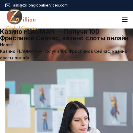
ask@zillionglobalservices.com
Казино FLAGMAN — Получи 100
Home
Фриспинов Сейчас, казино слоты онлайн
Home
About Us
Казино FLAGMAN — Получи 100 Фриспинов Сейчас, казино
Services
слоты онлайн
Audit Assurance
Contact
Business Risk Management
Bookkeeping & Tax
Cyber Maturity
Cybersecurity Risk Management
Education & Training
Enterprise Risk Management & Risk Culture
Mock Audit & Examination
Service Education Resources
Sox Compliance