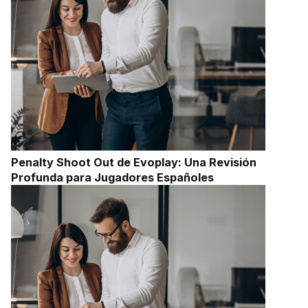
Penalty Shoot Out de Evoplay: Una Revisión
Profunda para Jugadores Españoles