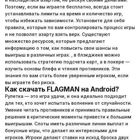
Поэтому, если вы играете бесплатно, всегда стоит
устанавливать лимиты на время и количество игр,
чтобы избежать зависимости. Установите для себя
правила, которые по вам контролировать процесс игры
и не позволят азарту взять верх. Существуют
множество ресурсов, которые предлагают
информацию о том, как повысить свои шансы на
выигрыш в различных играх. , в блэкджеке можно
использовать стратегию подсчета карт, а в покере —
изучить основы блефа и чтения противников. Эти
знания по вам стать более уверенным игроком, если
вы играете без риска.
Как скачать FLAGMAN на Android?
Рулетка — это игра удачи, и она идеально подходит
для тех, кто хочет испытать волнение от случайности.
Умение читать противников и принимать правильные
решения в критические моменты привести к большим
выигрышам. Слоты иметь различные линии выплат и
бонусные игры, что делает их интересными для
игроков. Игроки делают ставки на исход броска двух