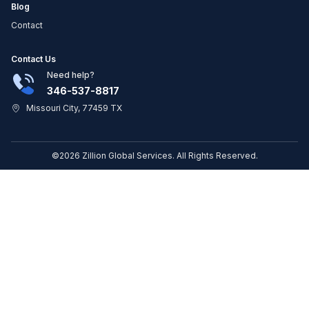
Blog
Contact
Contact Us
Need help?
346-537-8817
Missouri City, 77459 TX
©2026 Zillion Global Services. All Rights Reserved.