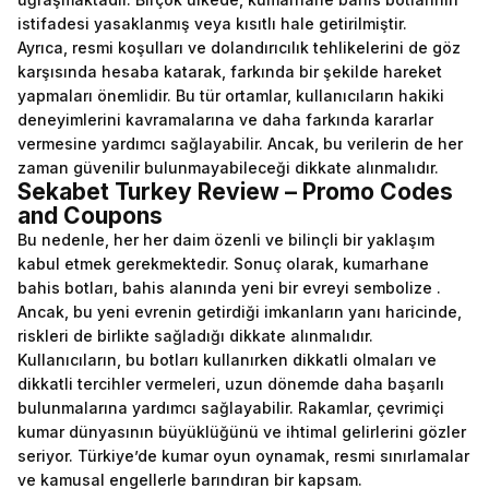
istifadesi yasaklanmış veya kısıtlı hale getirilmiştir.
Ayrıca, resmi koşulları ve dolandırıcılık tehlikelerini de göz
karşısında hesaba katarak, farkında bir şekilde hareket
yapmaları önemlidir. Bu tür ortamlar, kullanıcıların hakiki
deneyimlerini kavramalarına ve daha farkında kararlar
vermesine yardımcı sağlayabilir. Ancak, bu verilerin de her
zaman güvenilir bulunmayabileceği dikkate alınmalıdır.
Sekabet Turkey Review – Promo Codes
and Coupons
Bu nedenle, her her daim özenli ve bilinçli bir yaklaşım
kabul etmek gerekmektedir. Sonuç olarak, kumarhane
bahis botları, bahis alanında yeni bir evreyi sembolize .
Ancak, bu yeni evrenin getirdiği imkanların yanı haricinde,
riskleri de birlikte sağladığı dikkate alınmalıdır.
Kullanıcıların, bu botları kullanırken dikkatli olmaları ve
dikkatli tercihler vermeleri, uzun dönemde daha başarılı
bulunmalarına yardımcı sağlayabilir. Rakamlar, çevrimiçi
kumar dünyasının büyüklüğünü ve ihtimal gelirlerini gözler
seriyor. Türkiye’de kumar oyun oynamak, resmi sınırlamalar
ve kamusal engellerle barındıran bir kapsam.