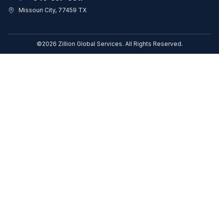
Missouri City, 77459 TX
©2026 Zillion Global Services. All Rights Reserved.