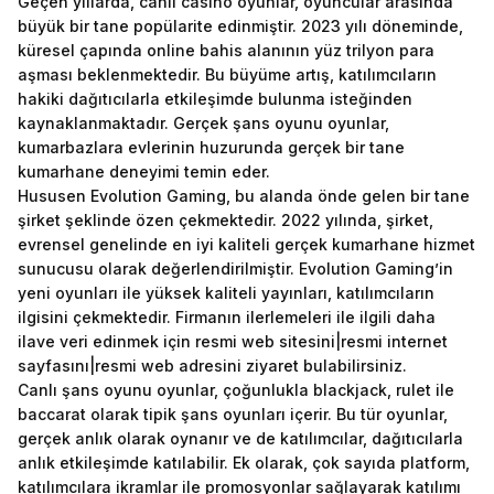
Geçen yıllarda, canlı casino oyunlar, oyuncular arasında
büyük bir tane popülarite edinmiştir. 2023 yılı döneminde,
küresel çapında online bahis alanının yüz trilyon para
aşması beklenmektedir. Bu büyüme artış, katılımcıların
hakiki dağıtıcılarla etkileşimde bulunma isteğinden
kaynaklanmaktadır. Gerçek şans oyunu oyunlar,
kumarbazlara evlerinin huzurunda gerçek bir tane
kumarhane deneyimi temin eder.
Hususen Evolution Gaming, bu alanda önde gelen bir tane
şirket şeklinde özen çekmektedir. 2022 yılında, şirket,
evrensel genelinde en iyi kaliteli gerçek kumarhane hizmet
sunucusu olarak değerlendirilmiştir. Evolution Gaming’in
yeni oyunları ile yüksek kaliteli yayınları, katılımcıların
ilgisini çekmektedir. Firmanın ilerlemeleri ile ilgili daha
ilave veri edinmek için
resmi web sitesini|resmi internet
sayfasını|resmi web adresini
ziyaret bulabilirsiniz.
Canlı şans oyunu oyunlar, çoğunlukla blackjack, rulet ile
baccarat olarak tipik şans oyunları içerir. Bu tür oyunlar,
gerçek anlık olarak oynanır ve de katılımcılar, dağıtıcılarla
anlık etkileşimde katılabilir. Ek olarak, çok sayıda platform,
katılımcılara ikramlar ile promosyonlar sağlayarak katılımı