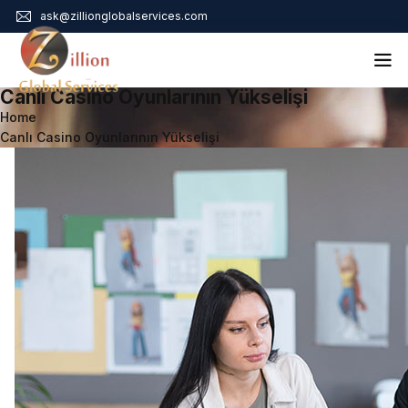
ask@zillionglobalservices.com
Canlı Casino Oyunlarının Yükselişi
Home
Home
Canlı Casino Oyunlarının Yükselişi
About Us
Services
Audit Assurance
Contact
Business Risk Management
Bookkeeping & Tax
Cyber Maturity
Cybersecurity Risk Management
Education & Training
Enterprise Risk Management & Risk Culture
Mock Audit & Examination
Service Education Resources
Sox Compliance