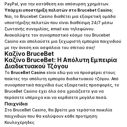
PayPal, για την κατάθεση και απόσυρση χρημάτων.
Υπάρχει υποστήριξη πελατών στο Brucebet Casino;
Ναι, το Brucebet Casino διαθέτει μια εξαιρετική ομάδα
υποστήριξης πελατών που είναι διαθέσιμη 24/7 μέσω
ζωντανής συνομιλίας, email και τηλεφώνου.
Ανακαλύψτε τον συναρπαστικό κόσμο του Brucebet
Casino και απολαύστε μια ξεχωριστή εμπειρία παιχνιδιού
με την άνεση και ασφάλεια του σπιτιού σας!
Καζίνο BruceBet
Καζίνο BruceBet: Η Απόλυτη Εμπειρία
Διαδικτυακού Τζόγου
Το
BruceBet Casino
είναι εδώ για να προσφέρει στους
παίκτες την απόλυτη εμπειρία διαδικτυακού τζόγου. Από
συναρπαστικά παιχνίδια έως εξαιρετικές προσφορές, το
BruceBet Casino έχει όλα όσα χρειάζεστε για να
περάσετε υπέροχα και να κερδίσετε μεγάλα ποσά.
Παιχνίδια
Στο BruceBet Casino, θα βρείτε μια τεράστια ποικιλία
παιχνιδιών που θα καλύψουν κάθε προτίμηση:
Κουλοχέρηδες