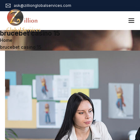
ask@zillionglobalservices.com
brucebet casino 15
Home
Home
brucebet casino 15
About Us
Services
Audit Assurance
Contact
Business Risk Management
Bookkeeping & Tax
Cyber Maturity
Cybersecurity Risk Management
Education & Training
Enterprise Risk Management & Risk Culture
Mock Audit & Examination
Service Education Resources
Sox Compliance