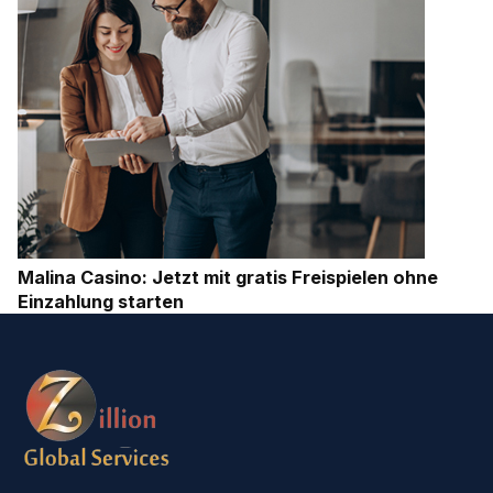
Malina Casino: Jetzt mit gratis Freispielen ohne
Einzahlung starten