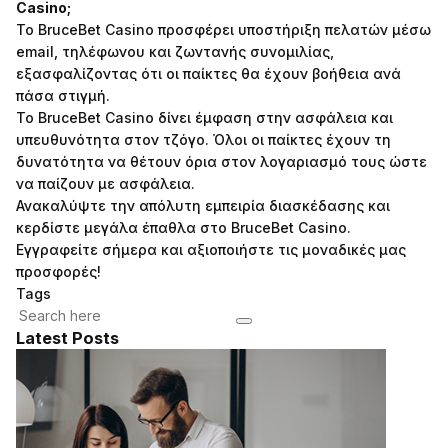
Casino;
Το BruceBet Casino προσφέρει υποστήριξη πελατών μέσω
email, τηλέφωνου και ζωντανής συνομιλίας,
εξασφαλίζοντας ότι οι παίκτες θα έχουν βοήθεια ανά
πάσα στιγμή.
Το BruceBet Casino δίνει έμφαση στην ασφάλεια και
υπευθυνότητα στον τζόγο. Όλοι οι παίκτες έχουν τη
δυνατότητα να θέτουν όρια στον λογαριασμό τους ώστε
να παίζουν με ασφάλεια.
Ανακαλύψτε την απόλυτη εμπειρία διασκέδασης και
κερδίστε μεγάλα έπαθλα στο BruceBet Casino.
Εγγραφείτε σήμερα και αξιοποιήστε τις μοναδικές μας
προσφορές!
Tags
Latest Posts