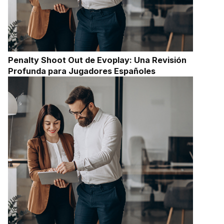
Penalty Shoot Out de Evoplay: Una Revisión
Profunda para Jugadores Españoles