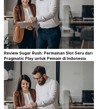
Review Sugar Rush: Permainan Slot Seru dari
Pragmatic Play untuk Pemain di Indonesia