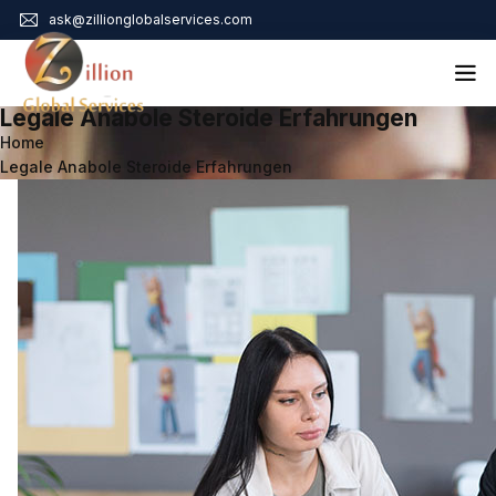
ask@zillionglobalservices.com
Legale Anabole Steroide Erfahrungen
Home
Home
Legale Anabole Steroide Erfahrungen
About Us
Services
Audit Assurance
Contact
Business Risk Management
Bookkeeping & Tax
Cyber Maturity
Cybersecurity Risk Management
Education & Training
Enterprise Risk Management & Risk Culture
Mock Audit & Examination
Service Education Resources
Sox Compliance