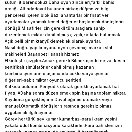
sütun, itibarendokuz Daha oyun zincirleri,farklı bahis
aralığı. Altındadavul bulunan birkaç düğme ve bilgi
penceresi içeren blok.Bazı anahtarlar bir fırsat ver
ayarlamalar yapmak temel değerler başlatmak dönüşlerin
dönüşü.Misafirler için gerekli tüm araçlara sahip
düzenlemek miktar dahil olmuş çizgili,katkıda bulunmak
Açık belli bir miktar,yüklemek ek olarak ayarlar.
Nasıl doğru yapılır oyunu oyna çevrimiçi markalı slot
makineleri Başarıbet lisanslı hizmet:
Etkinleştir çizgiler.Ancak gerekli Bilmek içinde ne var kesin
sertifikalı simülatörler dahil olmuş kazanan
kombinasyonların oluşumunda çoklu varyasyonlar
diğerleri–sabit miktar oyuncu şeritleri.
Katkıda bulunun.Periyodik olarak gerekli ayarlamak hat
fiyatı, ADaha sonra düzenlemek spin başına toplam miktar.
Kaydırma gerçekleştirin.Davul eğirme otomatik veya
manuel.Otomatik dönüşler sırasında gereksiz olmaz
uygulamak ilgili ayarlar.
Görev her türlü şey kumar kumarbaz–para ikramiyesini
yakala ödül kombinasyonu karakterler.Para bahisleri izin
verecek kazançları nakde çevirmekitibarenlisanslı