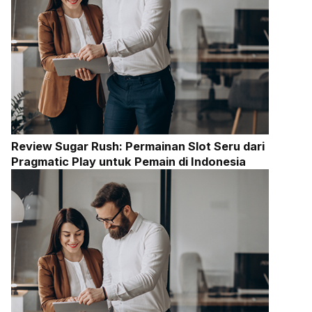
Review Sugar Rush: Permainan Slot Seru dari
Pragmatic Play untuk Pemain di Indonesia