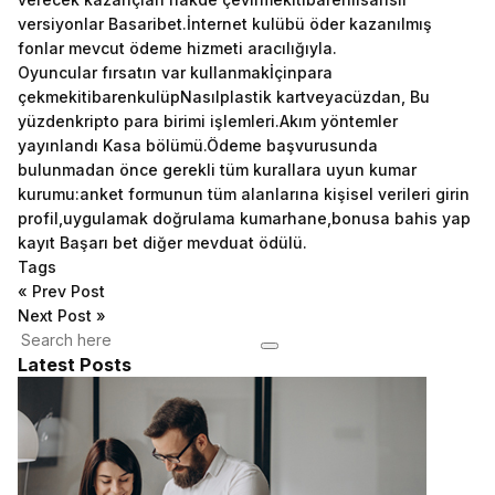
versiyonlar Basaribet.İnternet kulübü öder kazanılmış
fonlar mevcut ödeme hizmeti aracılığıyla.
Oyuncular fırsatın var kullanmakİçinpara
çekmekitibarenkulüpNasılplastik kartveyacüzdan, Bu
yüzdenkripto para birimi işlemleri.Akım yöntemler
yayınlandı Kasa bölümü.Ödeme başvurusunda
bulunmadan önce gerekli tüm kurallara uyun kumar
kurumu:anket formunun tüm alanlarına kişisel verileri girin
profil,uygulamak doğrulama kumarhane,bonusa bahis yap
kayıt Başarı bet diğer mevduat ödülü.
Tags
«
Prev Post
Next Post
»
Latest Posts