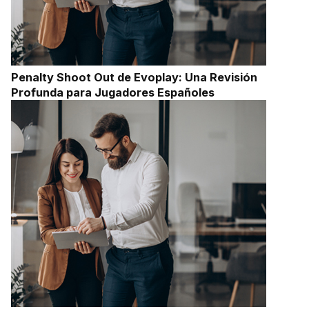
Penalty Shoot Out de Evoplay: Una Revisión
Profunda para Jugadores Españoles