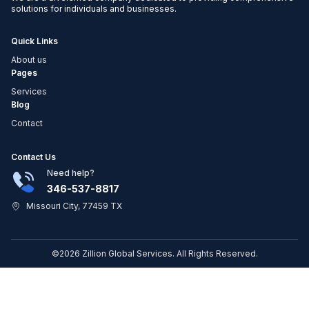
solutions for individuals and businesses.
Quick Links
About us
Pages
Services
Blog
Contact
Contact Us
Need help?
346-537-8817
Missouri City, 77459 TX
©2026 Zillion Global Services. All Rights Reserved.