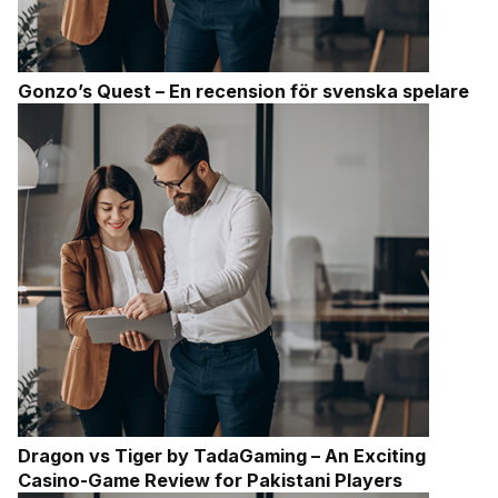
Gonzo’s Quest – En recension för svenska spelare
Dragon vs Tiger by TadaGaming – An Exciting
Casino-Game Review for Pakistani Players