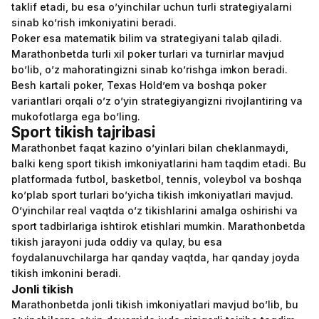
taklif etadi, bu esa o’yinchilar uchun turli strategiyalarni
sinab ko’rish imkoniyatini beradi.
Poker esa matematik bilim va strategiyani talab qiladi.
Marathonbetda turli xil poker turlari va turnirlar mavjud
bo’lib, o’z mahoratingizni sinab ko’rishga imkon beradi.
Besh kartali poker, Texas Hold’em va boshqa poker
variantlari orqali o’z o’yin strategiyangizni rivojlantiring va
mukofotlarga ega bo’ling.
Sport tikish tajribasi
Marathonbet faqat kazino o’yinlari bilan cheklanmaydi,
balki keng sport tikish imkoniyatlarini ham taqdim etadi. Bu
platformada futbol, basketbol, tennis, voleybol va boshqa
ko’plab sport turlari bo’yicha tikish imkoniyatlari mavjud.
O’yinchilar real vaqtda o’z tikishlarini amalga oshirishi va
sport tadbirlariga ishtirok etishlari mumkin. Marathonbetda
tikish jarayoni juda oddiy va qulay, bu esa
foydalanuvchilarga har qanday vaqtda, har qanday joyda
tikish imkonini beradi.
Jonli tikish
Marathonbetda jonli tikish imkoniyatlari mavjud bo’lib, bu