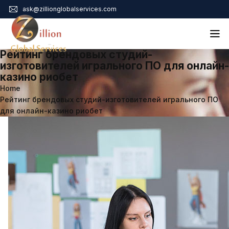
ask@zillionglobalservices.com
Рейтинг брендовых студий-
Home
изготовителей игрального ПО для онлайн-
казино риобет
About Us
Home
Services
Рейтинг брендовых студий-изготовителей игрального ПО
Audit Assurance
для онлайн-казино риобет
Contact
Business Risk Management
Bookkeeping & Tax
Cyber Maturity
Cybersecurity Risk Management
Education & Training
Enterprise Risk Management & Risk Culture
Mock Audit & Examination
Service Education Resources
Sox Compliance