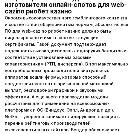
изготовители онлайн-слотов для web-
cazino риобет казино
Окромя высококачественного гемблингового контента
и соответствия общепринятым нормам, абсолютно все
ПО для web-cazino риобет казино должно быть
лицензировано и иметь соответствующие
сертификаты. Такой документ подтверждает
надежность высокодисперсных одноруких бандитов и
соответствие установленным базовым
характеристикам (РТП, дисперсия). В топ максимально
востребованных производителей виртуальных
аппаратов вошли фирмы, которые способный
предоставит контент с оригинальной механикой
выплат, бесподобной графикой и звуковыми
эффектами. А еще чьего производства модели
рассчитаны для применения на всевозможных
платформах и ОС (Виндоус, Эппл, Андроид и др.).
NetEnt – уверенно занимает лидирующие позиции в
перечне рейтинговых производителей
высоковолатильных тайтлов. Вендор обеспечивает