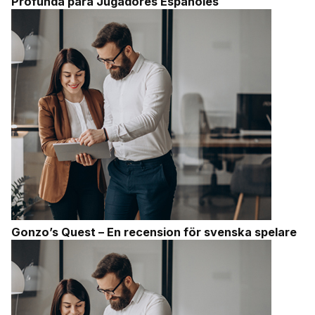
Profunda para Jugadores Españoles
Gonzo’s Quest – En recension för svenska spelare