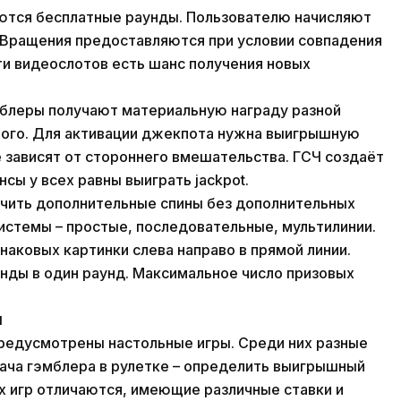
еются бесплатные раунды. Пользователю начисляют
е. Вращения предоставляются при условии совпадения
сти видеослотов есть шанс получения новых
мблеры получают материальную награду разной
ного. Для активации джекпота нужна выигрышную
е зависят от стороннего вмешательства. ГСЧ создаёт
сы у всех равны выиграть jackpot.
учить дополнительные спины без дополнительных
стемы – простые, последовательные, мультилинии.
аковых картинки слева направо в прямой линии.
нды в один раунд. Максимальное число призовых
ы
предусмотрены настольные игры. Среди них разные
дача гэмблера в рулетке – определить выигрышный
х игр отличаются, имеющие различные ставки и