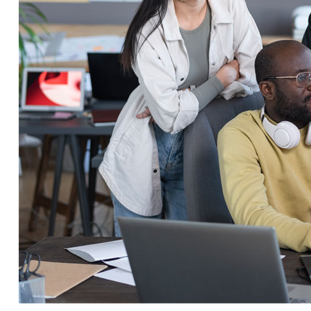
Service Education Resources
Sox Compliance