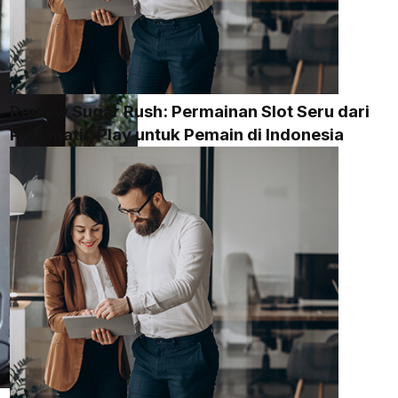
Review Sugar Rush: Permainan Slot Seru dari
Pragmatic Play untuk Pemain di Indonesia