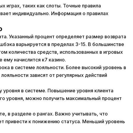
х играх, таких как слоты. Точные правила
вает индивидуально. Информация о правилах
о
нта. Указанный процент определяет размер возврата
эшбэка варьируется в пределах 3-15. В большинстве
том количества средств, использованных в игровых
ее ему начислится
к7 казино
.
рока в системе лояльности. Более высокий уровень в
 лояльности зависят от регулярных действий
ту уровня в системе. Повышение уровня клиента
его уровня, можно получить максимальный процент
е, в разделе о рангах. Важно учитывать, что
т привести к понижению статуса. Меньший уровень