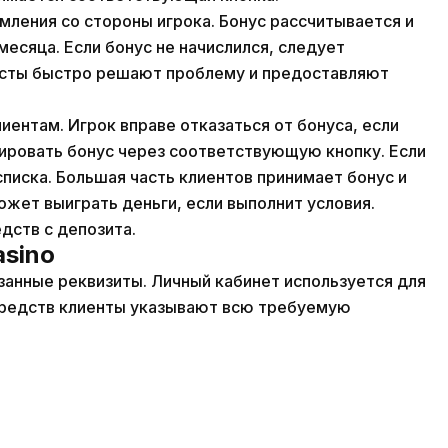
мления со стороны игрока. Бонус рассчитывается и
месяца. Если бонус не начислился, следует
исты быстро решают проблему и предоставляют
ентам. Игрок вправе отказаться от бонуса, если
вировать бонус через соответствующую кнопку. Если
списка. Большая часть клиентов принимает бонус и
жет выиграть деньги, если выполнит условия.
дств с депозита.
asino
занные реквизиты. Личный кабинет используется для
 средств клиенты указывают всю требуемую