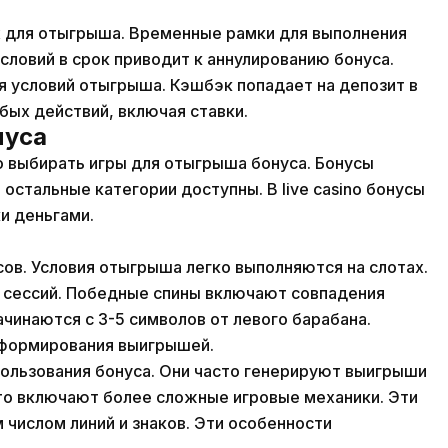
х для отыгрыша. Временные рамки для выполнения
словий в срок приводит к аннулированию бонуса.
я условий отыгрыша. Кэшбэк попадает на депозит в
бых действий, включая ставки.
нуса
 выбирать игры для отыгрыша бонуса. Бонусы
 остальные категории доступны. В live casino бонусы
и деньгами.
ов. Условия отыгрыша легко выполняются на слотах.
 сессий. Победные спины включают совпадения
чинаются с 3-5 символов от левого барабана.
 формирования выигрышей.
ользования бонуса. Они часто генерируют выигрыши
то включают более сложные игровые механики. Эти
числом линий и знаков. Эти особенности