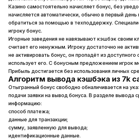
Казино самостоятельно начисляет бонус, без уведо
начисляется автоматически, обычно в первый день 
обратиться за помощью в техподдержку. Специал
игроку бонус.
Игорные заведения не навязывают кэшбэк своим кли
считает его ненужным. Игроку достаточно не акти
не активировать бонус, он пропадёт из доступного 
использует его. С бонусным предложением игрок мо
Прибыль достигается без использования личных сре
Алгоритм вывода кэшбэка из 7k c
Отыгранный бонус свободно обналичивается на ука
подачи заявки на вывод бонуса. В разделе вывода
информацию:
способ платежа;
данные для транзакции;
сумму, заявленную для вывода;
идентификационные данные.