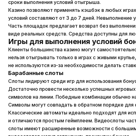
сроки выполнения условий отыгрыша.
Казино позволяют применять кэшбэк в любых игра
условий составляют от 3 до 7 дней. Невыполнение у
Часть площадок предлагает возврат без выполнени
виде реальных средств. Средства доступны для лю
Игры для выполнения условий бо
Клиенты большинства казино могут самостоятельно
нельзя отыгрывать только в играх с живыми крупье,
не используются из-за необходимости делать ставк
Барабанные слоты
Слоты лидируют среди игр для использования бонус
Достаточно провести несколько успешных игровых
символов на линии. Победные комбинации обычно на
Символы могут совпадать в обратном порядке для
Классические автоматы идеально подходят для исп
и отличаются простым геймплеем. Видеослоты час
слоты имеют расширенные возможности с большим 