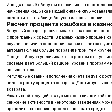
Иногда в расчёт берутся ставки лишь в определённы
начисления кэшбэка каждый онлайн-клуб устанавли
содержится в таблице бонусов или соглашении.
Расчет процента кэшбэка в казин
Бонусный возврат рассчитывается на основе проце
с проигранных средств. В разных казино процент к
случаев величина поощрения рассчитывается с уче
автоматах. Чем больше потратил игрок, тем крупн
Процент бонуса увеличивается с ростом статуса иг
системе даёт больший кэшбэк. Уровни в программе
пользователя.
Регулярные ставки и пополнения счёта ведут к рос
ведёт к росту процента возврата. Достигнув высш
возврата.
Узнать свой текущий статус можно в личном кабинет
снижение активности в некоторых заведениях може
приводит к снижению процента возврата средств.