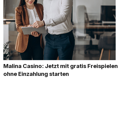
Malina Casino: Jetzt mit gratis Freispielen
ohne Einzahlung starten