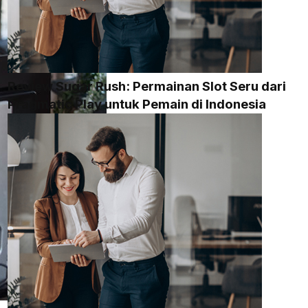
Review Sugar Rush: Permainan Slot Seru dari
Pragmatic Play untuk Pemain di Indonesia