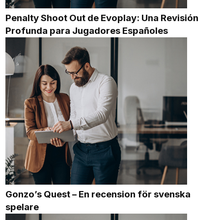
Penalty Shoot Out de Evoplay: Una Revisión
Profunda para Jugadores Españoles
Gonzo’s Quest – En recension för svenska
spelare