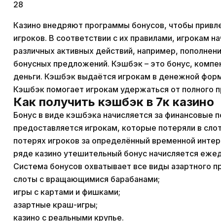
28
Казино внедряют программы бонусов, чтобы привле
игроков. В соответствии с их правилами, игрокам 
различных активных действий, например, пополнени
бонусных предложений. Кэшбэк – это бонус, компе
деньги. Кэшбэк выдаётся игрокам в денежной форм
Кэшбэк помогает игрокам удержаться от полного п
Как получить кэшбэк в 7к казино
Бонус в виде кэшбэка начисляется за финансовые п
предоставляется игрокам, которые потеряли в слот
потерях игроков за определённый временной интер
ряде казино утешительный бонус начисляется еже
Система бонусов охватывает все виды азартного п
слоты с вращающимися барабанами;
игры с картами и фишками;
азартные краш-игры;
казино с реальными крупье.