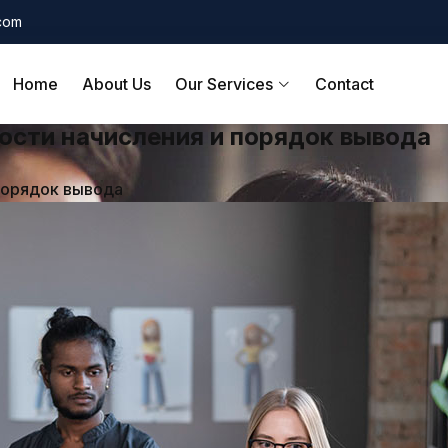
.com
Home
About Us
Our Services
Contact
ности начисления и порядок вывода
 порядок вывода