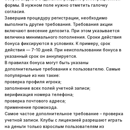
формы. В нужном поле нужно отметить галочку
согласия.
Завершив процедуру регистрации, необходимо
выполнить другие требования. Требования акции
включают внесение депозита. При этом указывается
величина минимального пополнения. Сроки действия
бонуса фиксируются в условиях. К примеру, срок
действия — 7-10 дней. При неиспользовании бонуса в
указанный срок он аннулируется.
В правилах бонуса могут быть указаны
дополнительные требования к пользователю. Самые
популярные из них такие:
проверка профиля игрока;
заполнение всех полей учетной записи;
верификация номера телефона;
проверка почтового адреса;
применение промокода.
Самое частое дополнительное требование – проверка
учетной записи. Клубы с лицензией разрешают играть
на деньги только взрослым пользователям из