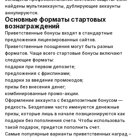
найдены мультиаккаунты, дублирующие аккаунты
аннулируются.
Основные форматы стартовых
вознаграждений
Приветственные бонусы входят в стандартные
предложения лицензированных сайтов.
Приветственные поощрения могут быть разных
форматов. Чаще всего стартовые бонусы включают
следующие форматы:
подарки при первом депозите;
предложения с фриспинами;
подарки за введение промокодов;
призы без внесения денег;
комбинированные промо-акции.
Оформление аккаунта с бездепозитным бонусом —
редкость. Бездепами часто именуются денежные
призы, которые лишь в начале позиционируются как
подарки без пополнения счета. Чтобы использовать
такой подарок, придется пополнить счет.
Самые популярные варианты приветственных наград –