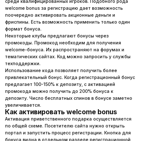
среди квалифицированных игроков. Подобного рода
welcome bonus за регистрацию дает возможность
поочередно активировать акционные деньги и
фриспины. Есть возможность применить только один
формат бонуса.
Некоторые клубы предлагают бонусы через
промокоды. Промокод необходим для получения
welcome-бонуса. Их распространяют на форумах и
тематических сайтах. Код можно запросить у службы
техподдержки.
Использование кода позволяет получить более
привлекательный бонус. Когда регистрационный бонус
предлагает 100-150% к депозиту, с активацией
промокода можно получить до 200% бонуса к
депозиту. Число бесплатных спинов в бонусе заметно
увеличивается.
Как активировать welcome bonus
Активация приветственного подарка осуществляется
по общей схеме. Посетителю сайта нужно открыть
портал и запустить процесс регистрации. Кнопка для
бонуса видна в отдельном разделе регистрационной