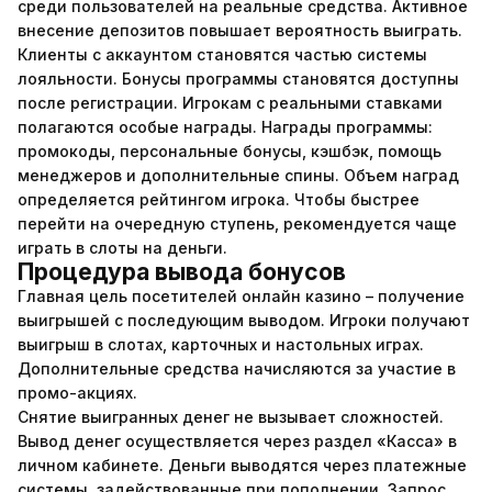
среди пользователей на реальные средства. Активное
внесение депозитов повышает вероятность выиграть.
Клиенты с аккаунтом становятся частью системы
лояльности. Бонусы программы становятся доступны
после регистрации. Игрокам с реальными ставками
полагаются особые награды. Награды программы:
промокоды, персональные бонусы, кэшбэк, помощь
менеджеров и дополнительные спины. Объем наград
определяется рейтингом игрока. Чтобы быстрее
перейти на очередную ступень, рекомендуется чаще
играть в слоты на деньги.
Процедура вывода бонусов
Главная цель посетителей онлайн казино – получение
выигрышей с последующим выводом. Игроки получают
выигрыш в слотах, карточных и настольных играх.
Дополнительные средства начисляются за участие в
промо-акциях.
Снятие выигранных денег не вызывает сложностей.
Вывод денег осуществляется через раздел «Касса» в
личном кабинете. Деньги выводятся через платежные
системы, задействованные при пополнении. Запрос