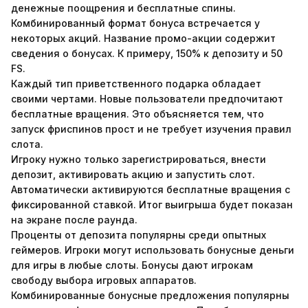
денежные поощрения и бесплатные спины.
Комбинированный формат бонуса встречается у
некоторых акций. Название промо-акции содержит
сведения о бонусах. К примеру, 150% к депозиту и 50
FS.
Каждый тип приветственного подарка обладает
своими чертами. Новые пользователи предпочитают
бесплатные вращения. Это объясняется тем, что
запуск фриспинов прост и не требует изучения правил
слота.
Игроку нужно только зарегистрироваться, внести
депозит, активировать акцию и запустить слот.
Автоматически активируются бесплатные вращения с
фиксированной ставкой. Итог выигрыша будет показан
на экране после раунда.
Проценты от депозита популярны среди опытных
геймеров. Игроки могут использовать бонусные деньги
для игры в любые слоты. Бонусы дают игрокам
свободу выбора игровых аппаратов.
Комбинированные бонусные предложения популярны