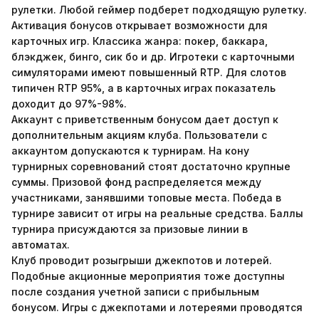
рулетки. Любой геймер подберет подходящую рулетку.
Активация бонусов открывает возможности для
карточных игр. Классика жанра: покер, баккара,
блэкджек, бинго, сик бо и др. Игротеки с карточными
симуляторами имеют повышенный RTP. Для слотов
типичен RTP 95%, а в карточных играх показатель
доходит до 97%-98%.
Аккаунт с приветственным бонусом дает доступ к
дополнительным акциям клуба. Пользователи с
аккаунтом допускаются к турнирам. На кону
турнирных соревнований стоят достаточно крупные
суммы. Призовой фонд распределяется между
участниками, занявшими топовые места. Победа в
турнире зависит от игры на реальные средства. Баллы
турнира присуждаются за призовые линии в
автоматах.
Клуб проводит розыгрыши джекпотов и лотерей.
Подобные акционные мероприятия тоже доступны
после создания учетной записи с прибыльным
бонусом. Игры с джекпотами и лотереями проводятся