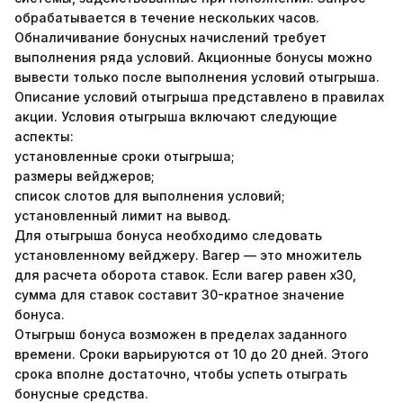
обрабатывается в течение нескольких часов.
Обналичивание бонусных начислений требует
выполнения ряда условий. Акционные бонусы можно
вывести только после выполнения условий отыгрыша.
Описание условий отыгрыша представлено в правилах
акции. Условия отыгрыша включают следующие
аспекты:
установленные сроки отыгрыша;
размеры вейджеров;
список слотов для выполнения условий;
установленный лимит на вывод.
Для отыгрыша бонуса необходимо следовать
установленному вейджеру. Вагер — это множитель
для расчета оборота ставок. Если вагер равен x30,
сумма для ставок составит 30-кратное значение
бонуса.
Отыгрыш бонуса возможен в пределах заданного
времени. Сроки варьируются от 10 до 20 дней. Этого
срока вполне достаточно, чтобы успеть отыграть
бонусные средства.