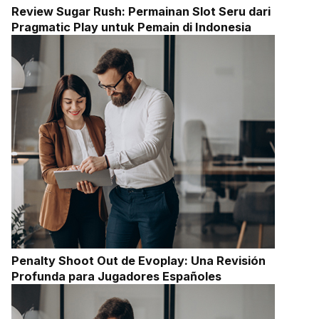
Review Sugar Rush: Permainan Slot Seru dari
Pragmatic Play untuk Pemain di Indonesia
Penalty Shoot Out de Evoplay: Una Revisión
Profunda para Jugadores Españoles