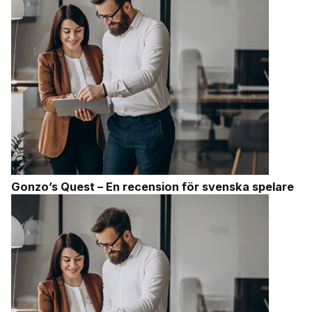
Gonzo’s Quest – En recension för svenska spelare