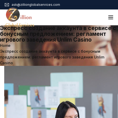
ask@zillionglobalservices.com
Экспресс создание аккаунта в сервисе с
Home
бонусным предложением: регламент
игрового заведения Unlim Casino
About Us
Home
Services
Экспресс создание аккаунта в сервисе с бонусным
Audit Assurance
предложением: регламент игрового заведения Unlim
Contact
Business Risk Management
Casino
Bookkeeping & Tax
Cyber Maturity
Cybersecurity Risk Management
Education & Training
Enterprise Risk Management & Risk Culture
Mock Audit & Examination
Service Education Resources
Sox Compliance