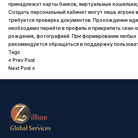
принадлежат карты банков, виртуальные кошельки,
Создать персональный кабинет могут лишь игроки 
требуется проверка документов. Прохождение иден
необходимо перейти в профиль и прикрепить скан-к
рождения, фотографией. При формировании любых 
рекомендуется обращаться в поддержку пользоват
Tags
«
Prev Post
Next Post
»