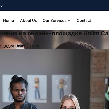
.com
Home
About Us
Our Services
Contact
чения на онлайн-площадке Unlim Ca
ощадке Unlim Casino