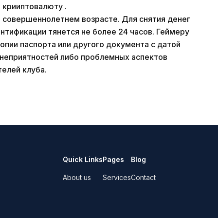
 крииптовалюту .
в совершеннолетнем возрасте. Для снятия денег
тификации тянется не более 24 часов. Геймеру
опии паспорта или другого документа с датой
неприятностей либо проблемных аспектов
елей клуба.
Quick Links
Pages
Blog
About us
Services
Contact