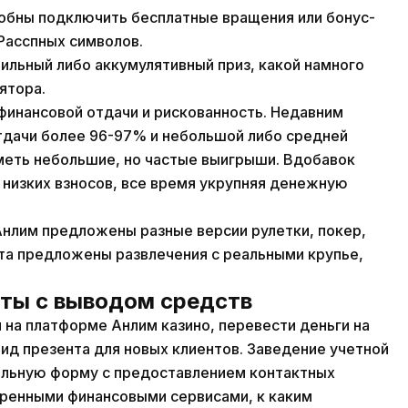
обны подключить бесплатные вращения или бонус-
Расспных символов.
ильный либо аккумулятивный приз, какой намного
ятора.
финансовой отдачи и рискованность. Недавним
тдачи более 96-97% и небольшой либо средней
иметь небольшие, но частые выигрыши. Вдобавок
с низких взносов, все время укрупняя денежную
Анлим предложены разные версии рулетки, покер,
айта предложены развлечения с реальными крупье,
аты с выводом средств
на платформе Анлим казино, перевести деньги на
вид презента для новых клиентов. Заведение учетной
иальную форму с предоставлением контактных
веренными финансовыми сервисами, к каким