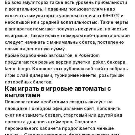
Во всех эмуляторах также есть уровень прибыльности
и волатильность. Недавним пользователям надо
включать симуляторы с уровнем отдачи от 96-97% и
небольшой или средней волатильностью. Такие черты
в аппаратах помогают получать некрупные, но частые
выигрыши. Также новым геймерам веб-проекта онлайн
следует начинать с минимальных бетов, постепенно
повышая денежную сумму.
Кроме барабанных автоматов, в Pokerdom
предлагаются разные версии рулетки, poker, баккара,
keno, bingo. В конкретных рубриках веб-сайта собраны
игры с лай дилерами, турнирные ивенты, розыгрыши
лотерейных билетов.
Как играть в игровые автоматы с
выплатами
Пользователям необходимо создать аккаунт на
площадке Покердом официальный сайт, пополнить
счет или заиметь бездеп, стартовый или другой вид
презента для новых геймеров. Создание
персонального кабинета продолжается меньше
минуты. Следует заполнить формуляр с указанием