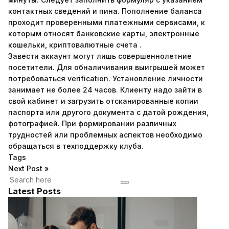
контактных сведений и пина. Пополнение баланса
проходит проверенными платежными сервисами, к
которым относят банковские карты, электронные
кошельки, криптовалютные счета .
Завести аккаунт могут лишь совершеннолетние
посетители. Для обналичивания выигрышей может
потребоваться verification. Установление личности
занимает не более 24 часов. Клиенту надо зайти в
свой кабинет и загрузить отсканированные копии
паспорта или другого документа с датой рождения,
фотографией. При формировании различных
трудностей или проблемных аспектов необходимо
обращаться в техподдержку клуба.
Tags
Next Post
»
Latest Posts