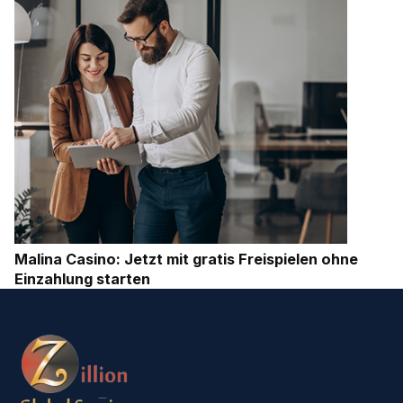
Malina Casino: Jetzt mit gratis Freispielen ohne
Einzahlung starten