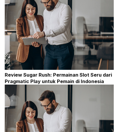
Review Sugar Rush: Permainan Slot Seru dari
Pragmatic Play untuk Pemain di Indonesia