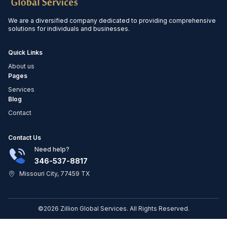
We are a diversified company dedicated to providing comprehensive
solutions for individuals and businesses.
Quick Links
About us
Pages
Services
Blog
Contact
Contact Us
Need help?
346-537-8817
Missouri City, 77459 TX
©2026 Zillion Global Services. All Rights Reserved.