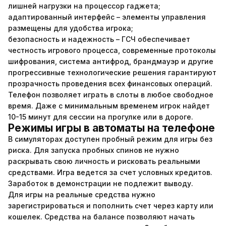
лишней нагрузки на процессор гаджета;
адаптированный интерфейс – элементы управления
размещены для удобства игрока;
безопасность и надежность – ГСЧ обеспечивает
честность игрового процесса, современные протоколы
шифрования, система антифрод, брандмауэр и другие
прогрессивные технологические решения гарантируют
прозрачность проведения всех финансовых операций.
Телефон позволяет играть в слоты в любое свободное
время. Даже с минимальным временем игрок найдет
10-15 минут для сессии на прогулке или в дороге.
Режимы игры в автоматы на телефоне
В симуляторах доступен пробный режим для игры без
риска. Для запуска пробных спинов не нужно
раскрывать свою личность и рисковать реальными
средствами. Игра ведется за счет условных кредитов.
Заработок в демонстрации не подлежит выводу.
Для игры на реальные средства нужно
зарегистрироваться и пополнить счет через карту или
кошелек. Средства на балансе позволяют начать