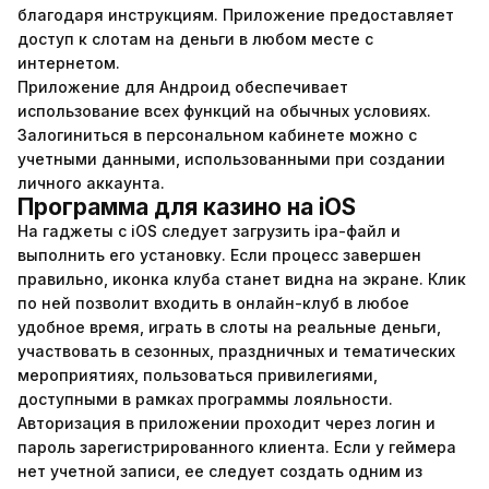
благодаря инструкциям. Приложение предоставляет
доступ к слотам на деньги в любом месте с
интернетом.
Приложение для Андроид обеспечивает
использование всех функций на обычных условиях.
Залогиниться в персональном кабинете можно с
учетными данными, использованными при создании
личного аккаунта.
Программа для казино на iOS
На гаджеты с iOS следует загрузить ipa-файл и
выполнить его установку. Если процесс завершен
правильно, иконка клуба станет видна на экране. Клик
по ней позволит входить в онлайн-клуб в любое
удобное время, играть в слоты на реальные деньги,
участвовать в сезонных, праздничных и тематических
мероприятиях, пользоваться привилегиями,
доступными в рамках программы лояльности.
Авторизация в приложении проходит через логин и
пароль зарегистрированного клиента. Если у геймера
нет учетной записи, ее следует создать одним из