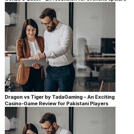
Dragon vs Tiger by TadaGaming – An Exciting
Casino-Game Review for Pakistani Players