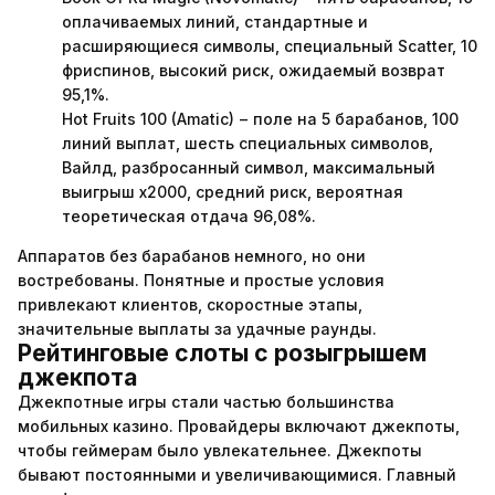
оплачиваемых линий, стандартные и
расширяющиеся символы, специальный Scatter, 10
фриспинов, высокий риск, ожидаемый возврат
95,1%.
Hot Fruits 100 (Amatic) − поле на 5 барабанов, 100
линий выплат, шесть специальных символов,
Вайлд, разбросанный символ, максимальный
выигрыш x2000, средний риск, вероятная
теоретическая отдача 96,08%.
Аппаратов без барабанов немного, но они
востребованы. Понятные и простые условия
привлекают клиентов, скоростные этапы,
значительные выплаты за удачные раунды.
Рейтинговые слоты с розыгрышем
джекпота
Джекпотные игры стали частью большинства
мобильных казино. Провайдеры включают джекпоты,
чтобы геймерам было увлекательнее. Джекпоты
бывают постоянными и увеличивающимися. Главный