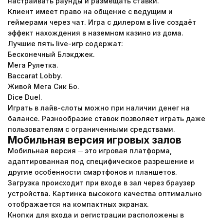
настраивать раунды и размещать ставки.
Клиент имеет право на общение с ведущим и
геймерами через чат. Игра с дилером в live создаёт
эффект нахождения в наземном казино из дома.
Лучшие пять live-игр содержат:
Бесконечный Блэкджек.
Мега Рулетка.
Baccarat Lobby.
Живой Мега Сик Бо.
Dice Duel.
Играть в лайв-слоты можно при наличии денег на
балансе. Разнообразие ставок позволяет играть даже
пользователям с ограниченными средствами.
Мобильная версия игровых залов
Мобильная версия ─ это игровая платформа,
адаптированная под специфическое разрешение и
другие особенности смартфонов и планшетов.
Загрузка происходит при входе в зал через браузер
устройства. Картинка высокого качества оптимально
отображается на компактных экранах.
Кнопки для входа и регистрации расположены в