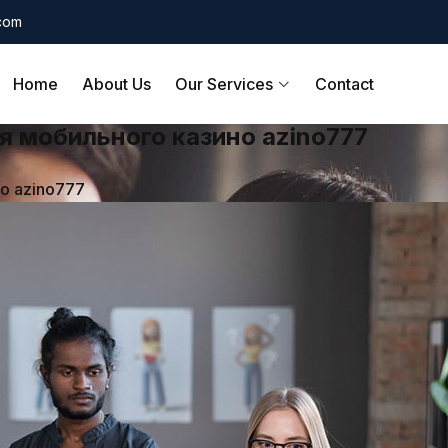
.com
Home
About Us
Our Services
Contact
я мобильного казино azino777
о azino777