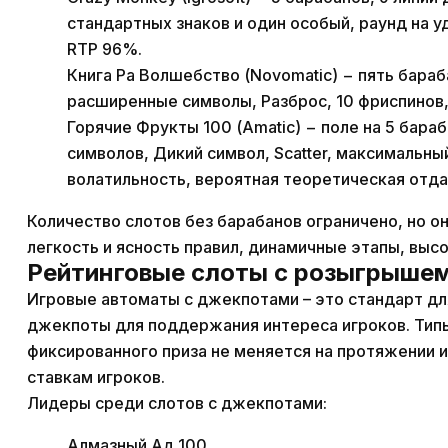
стандартных знаков и один особый, раунд на 
RTP 96%.
Книга Ра Волшебство (Novomatic) − пять бараб
расширенные символы, Разброс, 10 фриспинов,
Горячие Фрукты 100 (Amatic) − поле на 5 бара
символов, Дикий символ, Scatter, максимальн
волатильность, вероятная теоретическая отда
Количество слотов без барабанов ограничено, но о
легкость и ясность правил, динамичные этапы, выс
Рейтинговые слоты с розыгрыше
Игровые автоматы с джекпотами – это стандарт дл
джекпоты для поддержания интереса игроков. Типы
фиксированного приза не меняется на протяжении 
ставкам игроков.
Лидеры среди слотов с джекпотами:
Алмазный Ад 100.