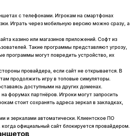
аншетах с телефонами. Игрокам на смартфонах
зки. Играть через мобильную версию можно сразу, а
айта казино или магазинов приложений. Софт из
зователей. Такие программы представляют угрозу,
ые программы могут повредить устройство, их
стороны провайдера, если сайт не открывается. В
 там продолжить игру в топовые симуляторы.
оставаясь доступными на других доменах.
и на форумах партнёров. Игроки могут запросить
окам стоит сохранять адреса зеркал в закладках,
ми и зеркалами автоматически. Клиентское ПО
, когда официальный сайт блокируется провайдером.
ланшетов