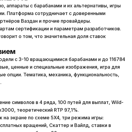
но
, аппараты с барабанами и их альтернативы, игры
ами. Платформа сотрудничает с доверенными
артнёров Ваздан и прочие провайдеры.
артам сертификации и параметрам разработчиков.
оворит о том, что значительная доля ставок
вием
одели с 3-10 вращающимися барабанами и до 116784
ые, ценные и специальные изображения, игра для
ые опции. Тематика, механика, функциональность,
.
жение символов в 4 ряда, 100 путей для выплат, Wild-
 x3000, теоретический RTP 97,1%.
к на экране по схеме 5X4, три режима игры:
сплатных вращений, Скаттер и Вайлд, ставки в