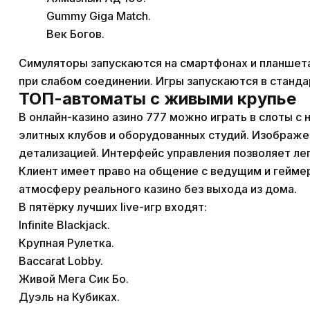
Gummy Giga Match.
Век Богов.
Симуляторы запускаются на смартфонах и планшет
при слабом соединении. Игры запускаются в станд
ТОП-автоматы с живыми крупье
В онлайн-казино азино 777 можно играть в слоты с 
элитных клубов и оборудованных студий. Изображен
детализацией. Интерфейс управления позволяет лег
Клиент имеет право на общение с ведущим и геймера
атмосферу реального казино без выхода из дома.
В пятёрку лучших live-игр входят:
Infinite Blackjack.
Крупная Рулетка.
Baccarat Lobby.
Живой Мега Сик Бо.
Дуэль на Кубиках.