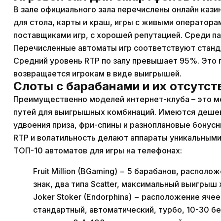
В зале официального зала перечислены
онлайн кази
для стола, карты и краш, игры с живыми оператор
поставщиками игр, с хорошей репутацией. Среди п
Перечисленные автоматы игр соответствуют станд
Средний уровень RTP по залу превышает 95%. Это г
возвращается игрокам в виде выигрышей.
Слоты с барабанами и их отсутст
Преимущественно моделей интернет-клуба – это м
путей для выигрышных комбинаций. Имеются дешев
удвоения приза, фри-спины и разноплановые бонусн
RTP и волатильность делают аппараты уникальными
ТОП-10 автоматов для игры на телефонах:
Fruit Million (BGaming) − 5 барабанов, располо
знак, два типа Scatter, максимальный выигрыш
Joker Stoker (Endorphina) − расположение ячее
стандартный, автоматический, турбо, 10-30 бе