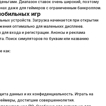
деньгами. Диапазон ставок очень широкий, поэтому
онах даже для геймеров с ограниченным банкроллом.
мобильных игр
ьных устройств. Загрузка начинается при открытии
ажения оптимально для маленьких дисплеев.
 для входа и регистрации. Анонсы и реклама
а. Поиск симуляторов по буквам или названию
е как:
ита данных и их конфиденциальность. Играть на
 геймеры, достигшие совершеннолетия.