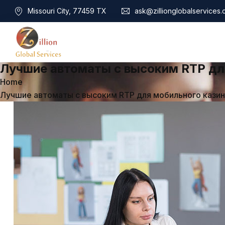
Missouri City, 77459 TX
ask@zillionglobalservices
Лучшие автоматы с высоким RTP дл
Home
Home
About Us
Лучшие автоматы с высоким RTP для мобильного казин
Services
Audit Assurance
Contact
Business Risk Management
Bookkeeping & Tax
Cyber Maturity
Cybersecurity Risk Management
Education & Training
Enterprise Risk Management & Risk Culture
Mock Audit & Examination