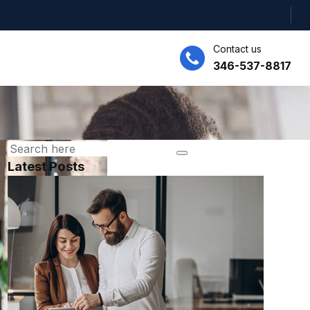
Contact us
346-537-8817
Latest Posts