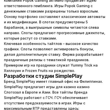
Компания Popok Gaming активно продвигает идею
ответственного гемблинга. Игры Popok Gaming с
денежными ставками разрешены только взрослым.
Основу портфолио составляют классические автоматы
и их модификации. В слотах предусмотрены 5
барабанов, а выигрышные символы читаются слева
направо. Слоты предлагают прогрессивные джекпоты,
которые растут со ставками.
Ключевая особенность тайтлов – высокое качество
графики. Слоты позволяют активировать бонусы,
делая дополнительную ставку. Фирма разрабатывает
праздничные релизы с тематикой праздников.
Примером игр на праздники служат Yummy Trick на
Хэллоуин и Frozen Fruits на рождество.
Разработки студии SimplePlay
Бренд SimplePlay имеет главный офис на Филиппинах.
SimplePlay предлагает игры для казино казино
Слотозал в Европе и Азии. Все тайтлы бренда
SimplePlay работают с ГСЧ. ГСЧ обеспечивает
отсутствие предсказуемости в играх. Игры с
максимальным RTP представлены здесь: