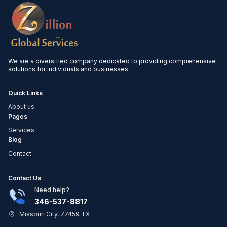
We are a diversified company dedicated to providing comprehensive
solutions for individuals and businesses.
Quick Links
About us
Pages
Services
Blog
Contact
Contact Us
Need help?
346-537-8817
Missouri City, 77459 TX