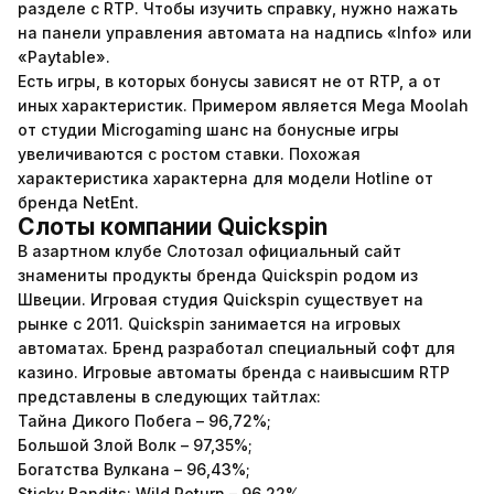
разделе с RTP. Чтобы изучить справку, нужно нажать
на панели управления автомата на надпись «Info» или
«Paytable».
Есть игры, в которых бонусы зависят не от RTP, а от
иных характеристик. Примером является Mega Moolah
от студии Microgaming шанс на бонусные игры
увеличиваются с ростом ставки. Похожая
характеристика характерна для модели Hotline от
бренда NetEnt.
Слоты компании Quickspin
В азартном клубе Слотозал официальный сайт
знамениты продукты бренда Quickspin родом из
Швеции. Игровая студия Quickspin существует на
рынке с 2011. Quickspin занимается на игровых
автоматах. Бренд разработал специальный софт для
казино. Игровые автоматы бренда с наивысшим RTP
представлены в следующих тайтлах:
Тайна Дикого Побега – 96,72%;
Большой Злой Волк – 97,35%;
Богатства Вулкана – 96,43%;
Sticky Bandits: Wild Return – 96,22%.