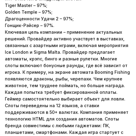
Tiger Master – 97%;
Golden Temple – 97%;
Драгоценности Удачи 2 – 97%;
Гонщик-Рэйсер – 97%.
Ключевая цель компании – применение актуальных
решений. Провайдер активно участвует в выставках,
связанных с азартными играми, включая мероприятия
Ice London и Sigma Malta. Провайдер предлагает
автоматы, крэпс, бинго и разные рулетки. Многие
слоты включают бонусные раунды, где всё зависит от
игрока. К примеру, на экране автомата Booming Fishing
появляются драконы, рыбы, черепахи. Чем крупнее
животное, тем труднее поймать, но больше награда.
Каждая попытка требует фиксированной оплаты.
Геймер самостоятельно выбирает объект для ловли.
Слоты переведены на 12 языков, а ставки
поддерживаются в 50+ валютах. Компания применяет
технологию HTML для создания автоматов. Слоты
бренда совместимы с любыми гаджетами: ПК,
планшетами, смартфонами. Каждая игра стартует с