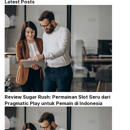
Latest Posts
Review Sugar Rush: Permainan Slot Seru dari
Pragmatic Play untuk Pemain di Indonesia