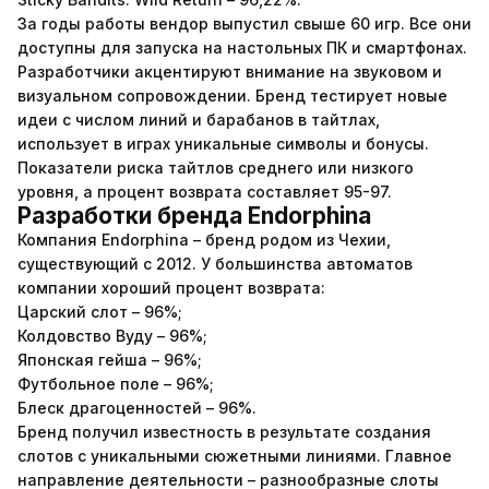
За годы работы вендор выпустил свыше 60 игр. Все они
доступны для запуска на настольных ПК и смартфонах.
Разработчики акцентируют внимание на звуковом и
визуальном сопровождении. Бренд тестирует новые
идеи с числом линий и барабанов в тайтлах,
использует в играх уникальные символы и бонусы.
Показатели риска тайтлов среднего или низкого
уровня, а процент возврата составляет 95-97.
Разработки бренда Endorphina
Компания Endorphina – бренд родом из Чехии,
существующий с 2012. У большинства автоматов
компании хороший процент возврата:
Царский слот – 96%;
Колдовство Вуду – 96%;
Японская гейша – 96%;
Футбольное поле – 96%;
Блеск драгоценностей – 96%.
Бренд получил известность в результате создания
слотов с уникальными сюжетными линиями. Главное
направление деятельности – разнообразные слоты