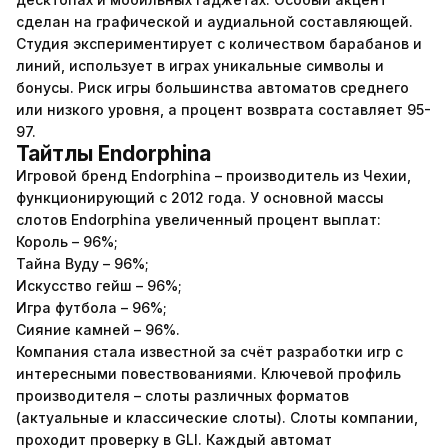
сделан на графической и аудиальной составляющей.
Студия экспериментирует с количеством барабанов и
линий, использует в играх уникальные символы и
бонусы. Риск игры большинства автоматов среднего
или низкого уровня, а процент возврата составляет 95-
97.
Тайтлы Endorphina
Игровой бренд Endorphina – производитель из Чехии,
функционирующий с 2012 года. У основной массы
слотов Endorphina увеличенный процент выплат:
Король – 96%;
Тайна Вуду – 96%;
Искусство гейш – 96%;
Игра футбола – 96%;
Сияние камней – 96%.
Компания стала известной за счёт разработки игр с
интересными повествованиями. Ключевой профиль
производителя – слоты различных форматов
(актуальные и классические слоты). Слоты компании,
проходит проверку в GLI. Каждый автомат