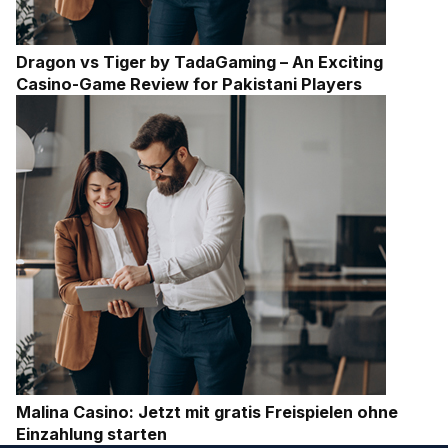
Dragon vs Tiger by TadaGaming – An Exciting
Casino-Game Review for Pakistani Players
Malina Casino: Jetzt mit gratis Freispielen ohne
Einzahlung starten