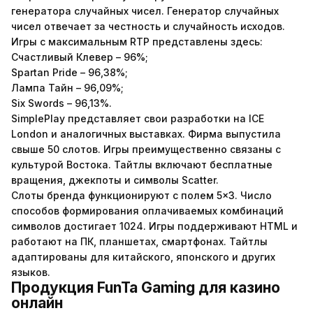
генератора случайных чисел. Генератор случайных
чисел отвечает за честность и случайность исходов.
Игры с максимальным RTP представлены здесь:
Счастливый Клевер – 96%;
Spartan Pride – 96,38%;
Лампа Тайн – 96,09%;
Six Swords – 96,13%.
SimplePlay представляет свои разработки на ICE
London и аналогичных выставках. Фирма выпустила
свыше 50 слотов. Игры преимущественно связаны с
культурой Востока. Тайтлы включают бесплатные
вращения, джекпоты и символы Scatter.
Слоты бренда функционируют с полем 5×3. Число
способов формирования оплачиваемых комбинаций
символов достигает 1024. Игры поддерживают HTML и
работают на ПК, планшетах, смартфонах. Тайтлы
адаптированы для китайского, японского и других
языков.
Продукция FunTa Gaming для казино
онлайн