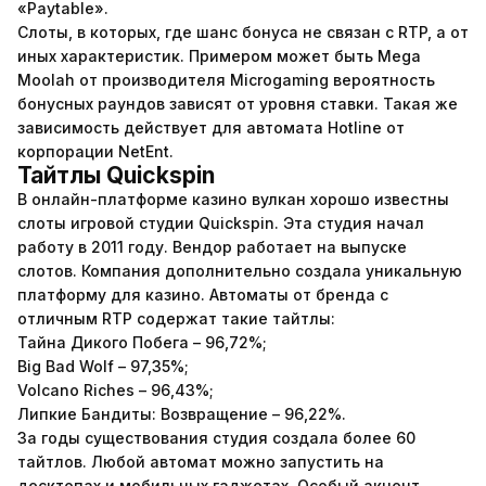
«Paytable».
Слоты, в которых, где шанс бонуса не связан с RTP, а от
иных характеристик. Примером может быть Mega
Moolah от производителя Microgaming вероятность
бонусных раундов зависят от уровня ставки. Такая же
зависимость действует для автомата Hotline от
корпорации NetEnt.
Тайтлы Quickspin
В онлайн-платформе казино вулкан хорошо известны
слоты игровой студии Quickspin. Эта студия начал
работу в 2011 году. Вендор работает на выпуске
слотов. Компания дополнительно создала уникальную
платформу для казино. Автоматы от бренда с
отличным RTP содержат такие тайтлы:
Тайна Дикого Побега – 96,72%;
Big Bad Wolf – 97,35%;
Volcano Riches – 96,43%;
Липкие Бандиты: Возвращение – 96,22%.
За годы существования студия создала более 60
тайтлов. Любой автомат можно запустить на
десктопах и мобильных гаджетах. Особый акцент