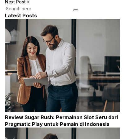
Next Post
»
Latest Posts
Review Sugar Rush: Permainan Slot Seru dari
Pragmatic Play untuk Pemain di Indonesia