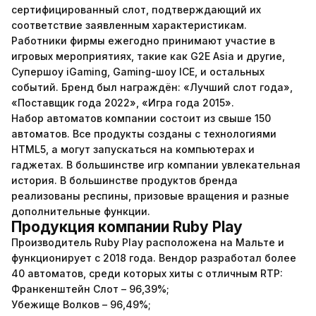
сертифицированный слот, подтверждающий их
соответствие заявленным характеристикам.
Работники фирмы ежегодно принимают участие в
игровых мероприятиях, такие как G2E Asia и другие,
Супершоу iGaming, Gaming-шоу ICE, и остальных
событий. Бренд был награждён: «Лучший слот года»,
«Поставщик года 2022», «Игра года 2015».
Набор автоматов компании состоит из свыше 150
автоматов. Все продукты созданы с технологиями
HTML5, а могут запускаться на компьютерах и
гаджетах. В большинстве игр компании увлекательная
история. В большинстве продуктов бренда
реализованы респины, призовые вращения и разные
дополнительные функции.
Продукция компании Ruby Play
Производитель Ruby Play расположена на Мальте и
функционирует с 2018 года. Вендор разработал более
40 автоматов, среди которых хиты с отличным RTP:
Франкенштейн Слот – 96,39%;
Убежище Волков – 96,49%;