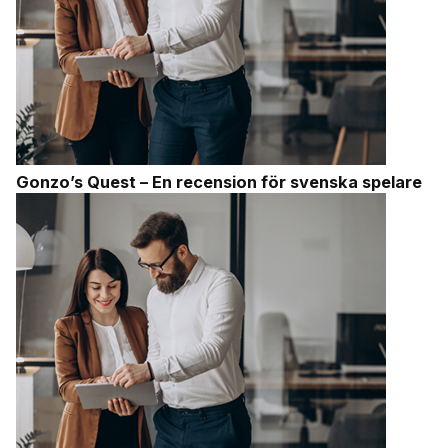
Gonzo’s Quest – En recension för svenska spelare