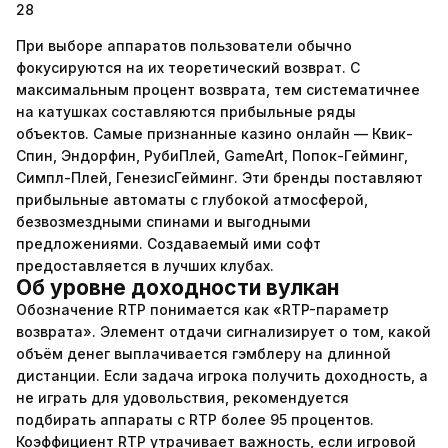
28
При выборе аппаратов пользователи обычно
фокусируются на их теоретический возврат. С
максимальным процент возврата, тем систематичнее
на катушках составляются прибыльные ряды
объектов. Самые признанные
казино онлайн
— Квик-
Спин, Эндорфин, РубиПлей, GameArt, Попок-Гейминг,
Симпл-Плей, ГенезисГейминг. Эти бренды поставляют
прибыльные автоматы с глубокой атмосферой,
безвозмездными спинами и выгодными
предложениями. Создаваемый ими софт
предоставляется в лучших клубах.
Об уровне доходности вулкан
Обозначение RTP понимается как «RTP-параметр
возврата». Элемент отдачи сигнализирует о том, какой
объём денег выплачивается гэмблеру на длинной
дистанции. Если задача игрока получить доходность, а
не играть для удовольствия, рекомендуется
подбирать аппараты с RTP более 95 процентов.
Коэффициент RTP утрачивает важность, если игровой