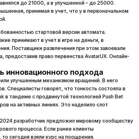
внялся до 21000, а в улучшенной – до 25000.
шенная, принимая в учет, что у в первоначальном
ой.
ебованностью стартовой версии автомата.
ие принимают в учет в игре на деньги, в
ния. Поставщики развлечения при этом завоевали
, предоставив право первенства AvatarUX. Онлайн-
ель инновационного подхода
арили улучшенным механизмом вращений. В него
ов. Специалисты говорят, что тонкость состояла в
nk в тандеме с продвинутой технологией Push Bet
ов на активных линиях. Это наделило слот
В 2024 разработчик предложил мировому сообществу
рового процесса. Если ранее клиенты
то сегодня взяли курс на поощрения.