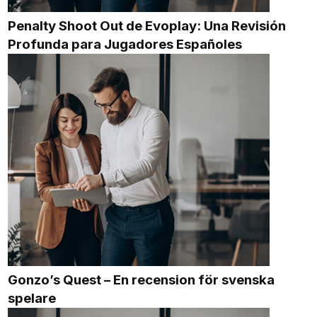
Penalty Shoot Out de Evoplay: Una Revisión
Profunda para Jugadores Españoles
Gonzo’s Quest – En recension för svenska
spelare