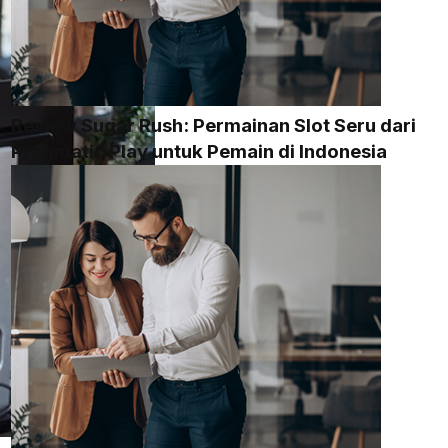
Review Sugar Rush: Permainan Slot Seru dari
Pragmatic Play untuk Pemain di Indonesia