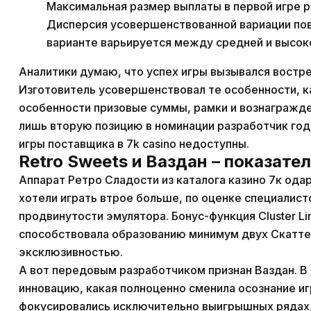
Максимальная размер выплаты в первой игре ра
Дисперсия усовершенствованной вариации повы
варианте варьируется между средней и высок
Аналитики думаю, что успех игры вызывался востр
Изготовитель усовершенствовал те особенности, как
особенности призовые суммы, рамки и вознагражде
лишь вторую позицию в номинации разработчик года
игры поставщика в 7k casino недоступны.
Retro Sweets и Ваздан – показат
Аппарат Ретро Сладости из каталога казино 7к од
хотели играть втрое больше, по оценке специалист
продвинутости эмулятора. Бонус-функция Cluster Li
способствовала образованию минимум двух Скаттер
эксклюзивностью.
А вот передовым разработчиком признан Ваздан. 
инновацию, какая полноценно сменила осознание иг
фокусировались исключительно выигрышных рядах, 