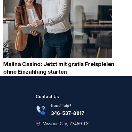
Malina Casino: Jetzt mit gratis Freispielen
ohne Einzahlung starten
Contact Us
Need help?
346-537-8817
Missouri City, 77459 TX