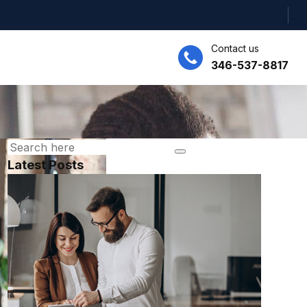
Contact us
346-537-8817
Latest Posts