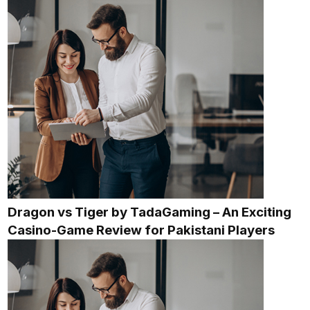
Dragon vs Tiger by TadaGaming – An Exciting
Casino-Game Review for Pakistani Players