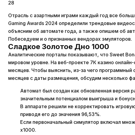
28
Отрасль с азартными играми каждый год все больше
Gaming Awards 2024 определили трендовые видео
объясним об автомате года, а также опишем об ав
Побеседуем и о признанных вендорах эмуляторов.
Сладкое Золотое Дно 1000
Аналитические порталы показывают, что Sweet Bona
мировом уровне. На веб-проекте 7К казино онлайн
месяцев. Чтобы выяснить, из-за чего программный 
месяцев с даты размещения, обсудим несколько фа
Автомат был создан как обновленная версия р
значительным потенциалом выигрыша и бонусн
В аппарате решили не корректировать игровую
приводя его до значения 96,53%.
Если первоначальный симулятор включал множи
х1000.