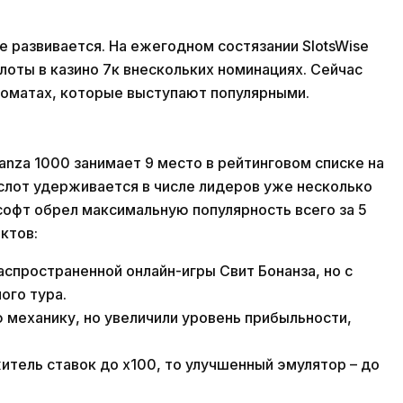
 развивается. На ежегодном состязании SlotsWise
слоты в
казино 7к
внескольких номинациях. Сейчас
томатах, которые выступают популярными.
nza 1000 занимает 9 место в рейтинговом списке на
-слот удерживается в числе лидеров уже несколько
софт обрел максимальную популярность всего за 5
ктов:
аспространенной онлайн-игры Свит Бонанза, но с
ого тура.
 механику, но увеличили уровень прибыльности,
тель ставок до х100, то улучшенный эмулятор – до