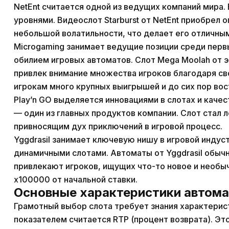
NetEnt считается одной из ведущих компаний мира.
уровнями. Видеослот Starburst от NetEnt приобрел 
небольшой волатильности, что делает его отличны
Microgaming занимает ведущие позиции среди перв
обилием игровых автоматов. Слот Mega Moolah от э
привлек внимание множества игроков благодаря с
игрокам много крупных выигрышей и до сих пор вос
Play’n GO выделяется инновациями в слотах и каче
— один из главных продуктов компании. Слот стал 
привносящим дух приключений в игровой процесс.
Yggdrasil занимает ключевую нишу в игровой инду
динамичными слотами. Автоматы от Yggdrasil обыч
привлекают игроков, ищущих что-то новое и необы
х100000 от начальной ставки.
Основные характеристики автома
Грамотный выбор слота требует знания характерис
показателем считается RTP (процент возврата). Эт