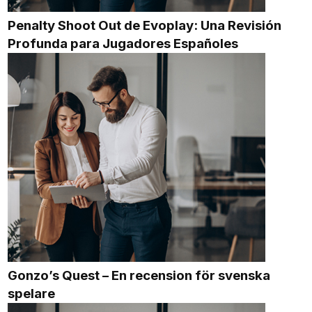
Penalty Shoot Out de Evoplay: Una Revisión
Profunda para Jugadores Españoles
Gonzo’s Quest – En recension för svenska
spelare