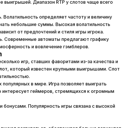
е выигрышей. Диапазон RTP у слотов чаще всего
 Волатильность определяет частоту и величину
лучать небольшие суммы. Высокая волатильность
ависит от предпочтений и стиля игры игрока.
ль. Современные автоматы предлагают графику
мосферность и вовлечение гэмблеров.
m
сколько игр, ставших фаворитами из-за качества и
 слот, который известен крупными выигрышами. Слот
латильностью.
х популярных в мире. Игра позволяет выиграть
о интересует геймеров, стремящихся к огромным
 и бонусами. Популярность игры связана с высокой