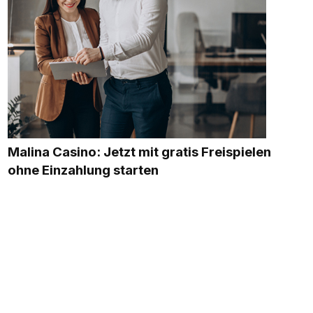
Malina Casino: Jetzt mit gratis Freispielen
ohne Einzahlung starten