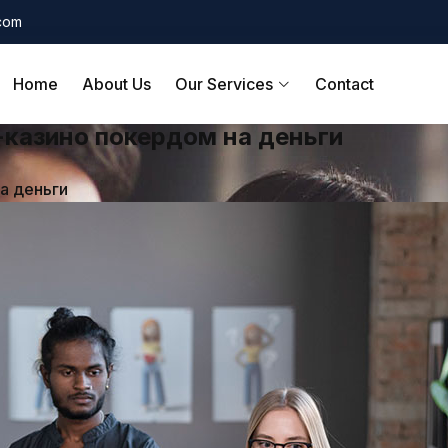
.com
Home
About Us
Our Services
Contact
-казино покердом на деньги
а деньги