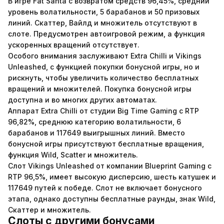
В игре Fat Santa с возвратом средств 96,45%, средний
уровень волатильности, 5 барабанов и 50 призовых
линий. Скаттер, Вайлд и множитель отсутствуют в
слоте. Предусмотрен автоигровой режим, а функция
ускоренных вращений отсутствует.
Особого внимания заслуживают Extra Chilli и Vikings
Unleashed, с функцией покупки бонусной игры, но и
рискнуть, чтобы увеличить количество бесплатных
вращений и множителей. Покупка бонусной игры
доступна и во многих других автоматах.
Аппарат Extra Chilli от студии Big Time Gaming с RTP
96,82%, среднюю категорию волатильности, 6
барабанов и 117649 выигрышных линий. Вместо
бонусной игры присутствуют бесплатные вращения,
функция Wild, Scatter и множитель.
Слот Vikings Unleashed от компании Blueprint Gaming с
RTP 96,5%, имеет высокую дисперсию, шесть катушек и
117649 путей к победе. Слот не включает бонусного
этапа, однако доступны бесплатные раунды, знак Wild,
Скаттер и множитель.
Слоты с другими бонусами