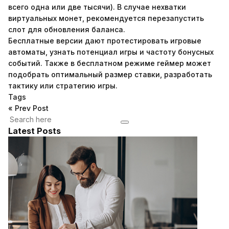
всего одна или две тысячи). В случае нехватки
виртуальных монет, рекомендуется перезапустить
слот для обновления баланса.
Бесплатные версии дают протестировать игровые
автоматы, узнать потенциал игры и частоту бонусных
событий. Также в бесплатном режиме геймер может
подобрать оптимальный размер ставки, разработать
тактику или стратегию игры.
Tags
«
Prev Post
Latest Posts