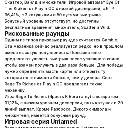
Скаттер, Вайлд и множители. Игровой автомат Eye Of
The Kraken от Play’n GO с низкой дисперсией, с RTP
96,41%, с 3 катушками и 50 путями выигрыша.
Бонусный уровень отсутствует, но доступны
бесплатные вращения, множитель, Scatter и Wild.
Рискованные раунды
Одним из типов призовых раундов считается Gamble.
Эта механика сейчас реализуется редко, но в прошлом
имела высокую популярность. Пользователю
предлагают удвоить выигрыш после успешного спина,
чтобы взамен получить в два раза больше. Для победы
нужно определить масть карты или открыть ту,
которая по стоимости больше, чем у дилера. Слот
Rage To Riches от Play’n GO предлагает такую
механику.
Игра Rage To Riches (Ярость К Богатству) с возвратом
97,12%, с низким уровнем дисперсии, пять катушек и 20
линий выплат. Кроме Разброса, Дикого символа и
множителя, имеется бонусный раунд.
Игровая серия Untamed
Важным примером является серия Untamed от