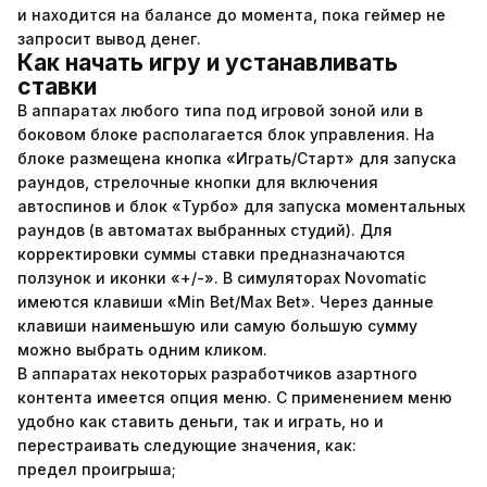
и находится на балансе до момента, пока геймер не
запросит вывод денег.
Как начать игру и устанавливать
ставки
В аппаратах любого типа под игровой зоной или в
боковом блоке располагается блок управления. На
блоке размещена кнопка «Играть/Старт» для запуска
раундов, стрелочные кнопки для включения
автоспинов и блок «Турбо» для запуска моментальных
раундов (в автоматах выбранных студий). Для
корректировки суммы ставки предназначаются
ползунок и иконки «+/-». В симуляторах Novomatic
имеются клавиши «Min Bet/Max Bet». Через данные
клавиши наименьшую или самую большую сумму
можно выбрать одним кликом.
В аппаратах некоторых разработчиков азартного
контента имеется опция меню. С применением меню
удобно как ставить деньги, так и играть, но и
перестраивать следующие значения, как:
предел проигрыша;