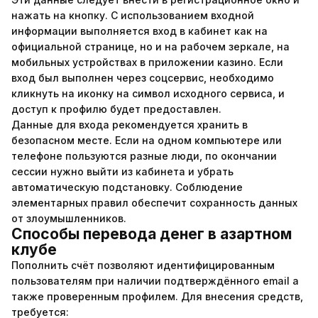
нажать на кнопку. С использованием входной
информации выполняется вход в кабинет как на
официальной странице, но и на рабочем зеркале, на
мобильных устройствах в приложении казино. Если
вход был выполнен через соцсервис, необходимо
кликнуть на иконку на символ исходного сервиса, и
доступ к профилю будет предоставлен.
Данные для входа рекомендуется хранить в
безопасном месте. Если на одном компьютере или
телефоне пользуются разные люди, по окончании
сессии нужно выйти из кабинета и убрать
автоматическую подстановку. Соблюдение
элементарных правил обеспечит сохранность данных
от злоумышленников.
Способы перевода денег в азартном
клубе
Пополнить счёт позволяют идентифицированным
пользователям при наличии подтверждённого email а
также проверенным профилем. Для внесения средств,
требуется: