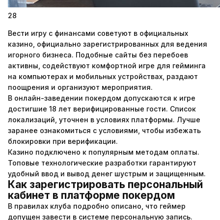
28
Вести игру с финансами советуют в официальных
казино, официально зарегистрированных для ведения
игорного бизнеса. Подобные сайты без перебоев
активны, содействуют комфортной игре для гейминга
на компьютерах и мобильных устройствах, раздают
поощрения и организуют мероприятия.
В онлайн-заведении
покердом
допускаются к игре
достигшие 18 лет верифицированные гости. Список
локализаций, уточнен в условиях платформы. Лучше
заранее ознакомиться с условиями, чтобы избежать
блокировки при верификации.
Казино подключено к популярным методам оплаты.
Топовые технологические разработки гарантируют
удобный ввод и вывод денег шустрым и защищенным.
Как зарегистрировать персональный
кабинет в платформе покердом
В правилах клуба подробно описано, что геймер
допущен завести в системе персональную запись.