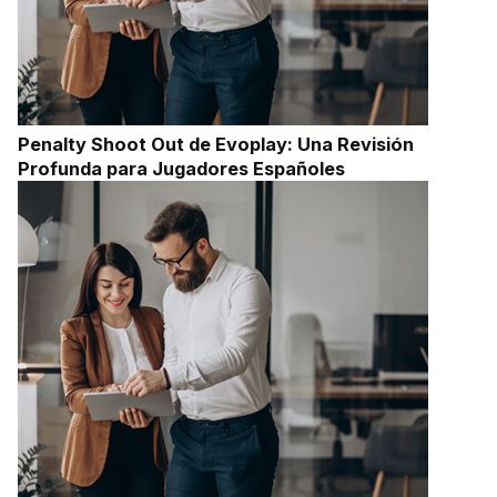
Penalty Shoot Out de Evoplay: Una Revisión
Profunda para Jugadores Españoles