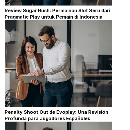
Review Sugar Rush: Permainan Slot Seru dari
Pragmatic Play untuk Pemain di Indonesia
Penalty Shoot Out de Evoplay: Una Revisión
Profunda para Jugadores Españoles