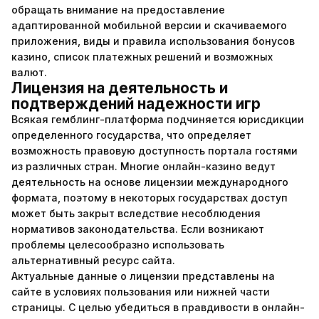
обращать внимание на предоставление
адаптированной мобильной версии и скачиваемого
приложения, виды и правила использования бонусов
казино, список платежных решений и возможных
валют.
Лицензия на деятельность и
подтверждений надежности игр
Всякая гемблинг-платформа подчиняется юрисдикции
определенного государства, что определяет
возможность правовую доступность портала гостями
из различных стран. Многие онлайн-казино ведут
деятельность на основе лицензии международного
формата, поэтому в некоторых государствах доступ
может быть закрыт вследствие несоблюдения
нормативов законодательства. Если возникают
проблемы целесообразно использовать
альтернативный ресурс сайта.
Актуальные данные о лицензии представлены на
сайте в условиях пользования или нижней части
страницы. С целью убедиться в правдивости в онлайн-