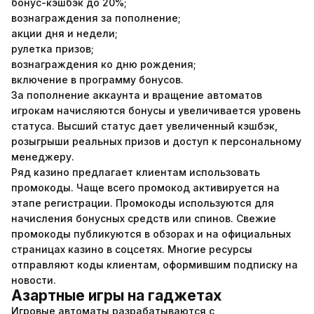
бонус-кэшбэк до 20%;
вознаграждения за пополнение;
акции дня и недели;
рулетка призов;
вознаграждения ко дню рождения;
включение в программу бонусов.
За пополнение аккаунта и вращение автоматов
игрокам начисляются бонусы и увеличивается уровень
статуса. Высший статус дает увеличенный кэшбэк,
розыгрыши реальных призов и доступ к персональному
менеджеру.
Ряд казино предлагает клиентам использовать
промокоды. Чаще всего промокод активируется на
этапе регистрации. Промокоды используются для
начисления бонусных средств или спинов. Свежие
промокоды публикуются в обзорах и на официальных
страницах казино в соцсетях. Многие ресурсы
отправляют коды клиентам, оформившим подписку на
новости.
Азартные игры на гаджетах
Игровые автоматы разрабатываются с