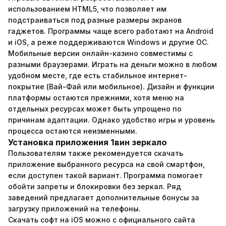
использованием HTML5, что позволяет им
подстраиваться под разные размеры экранов
гаджетов. Программы чаще всего работают на Android
и iOS, а реже поддерживаются Windows и другие ОС.
Мобильные версии онлайн-казино совместимы с
разными браузерами. Играть на деньги можно в любом
удобном месте, где есть стабильное интернет-
покрытие (Вай-Фай или мобильное). Дизайн и функции
платформы остаются прежними, хотя меню на
отдельных ресурсах может быть упрощено по
причинам адаптации. Однако удобство игры и уровень
процесса остаются неизменными.
Установка приложения 1вин зеркало
Пользователям также рекомендуется скачать
приложение выбранного ресурса на свой смартфон,
если доступен такой вариант. Программа помогает
обойти запреты и блокировки без зеркал. Ряд
заведений предлагает дополнительные бонусы за
загрузку приложений на телефоны.
Скачать софт на iOS можно с официального сайта