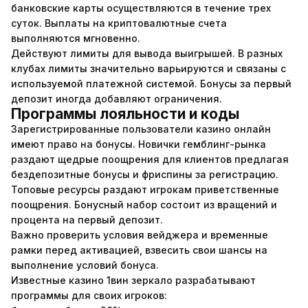
банковские карты осуществляются в течение трех
суток. Выплаты на криптовалютные счета
выполняются мгновенно.
Действуют лимиты для вывода выигрышей. В разных
клубах лимиты значительно варьируются и связаны с
используемой платежной системой. Бонусы за первый
депозит иногда добавляют ограничения.
Программы лояльности и коды
Зарегистрированные пользователи казино онлайн
имеют право на бонусы. Новички гемблинг-рынка
раздают щедрые поощрения для клиентов предлагая
бездепозитные бонусы и фриспины за регистрацию.
Топовые ресурсы раздают игрокам приветственные
поощрения. Бонусный набор состоит из вращений и
процента на первый депозит.
Важно проверить условия вейджера и временные
рамки перед активацией, взвесить свои шансы на
выполнение условий бонуса.
Известные казино 1вин зеркало разрабатывают
программы для своих игроков: