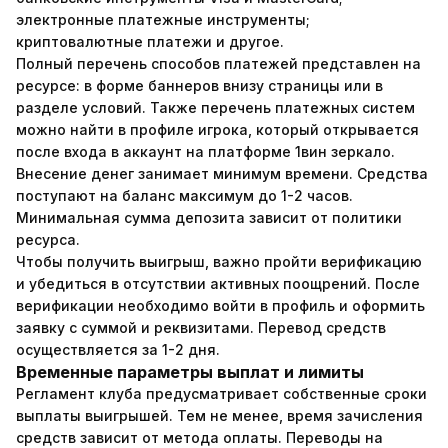
электронные платежные инструменты;
криптовалютные платежи и другое.
Полный перечень способов платежей представлен на
ресурсе: в форме баннеров внизу страницы или в
разделе условий. Также перечень платежных систем
можно найти в профиле игрока, который открывается
после входа в аккаунт на платформе 1вин зеркало.
Внесение денег занимает минимум времени. Средства
поступают на баланс максимум до 1-2 часов.
Минимальная сумма депозита зависит от политики
ресурса.
Чтобы получить выигрыш, важно пройти верификацию
и убедиться в отсутствии активных поощрений. После
верификации необходимо войти в профиль и оформить
заявку с суммой и реквизитами. Перевод средств
осуществляется за 1-2 дня.
Временные параметры выплат и лимиты
Регламент клуба предусматривает собственные сроки
выплаты выигрышей. Тем не менее, время зачисления
средств зависит от метода оплаты. Переводы на