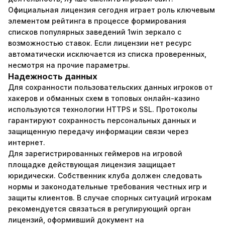
Официальная лицензия сегодня играет роль ключевым
элементом рейтинга в процессе формирования
списков популярных заведений 1win зеркало с
возможностью ставок. Если лицензии нет ресурс
автоматически исключается из списка проверенных,
несмотря на прочие параметры.
Надежность данных
Для сохранности пользовательских данных игроков от
хакеров и обманных схем в топовых онлайн-казино
используются технологии HTTPS и SSL. Протоколы
гарантируют сохранность персональных данных и
защищенную передачу информации связи через
интернет.
Для зарегистрированных геймеров на игровой
площадке действующая лицензия защищает
юридически. Собственник клуба должен следовать
нормы и законодательные требования честных игр и
защиты клиентов. В случае спорных ситуаций игрокам
рекомендуется связаться в регулирующий орган
лицензий, оформивший документ на