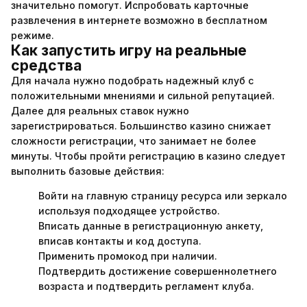
значительно помогут. Испробовать карточные
развлечения в интернете возможно в бесплатном
режиме.
Как запустить игру на реальные
средства
Для начала нужно подобрать надежный клуб с
положительными мнениями и сильной репутацией.
Далее для реальных ставок нужно
зарегистрироваться. Большинство казино снижает
сложности регистрации, что занимает не более
минуты. Чтобы пройти регистрацию в казино следует
выполнить базовые действия:
Войти на главную страницу ресурса или зеркало
используя подходящее устройство.
Вписать данные в регистрационную анкету,
вписав контакты и код доступа.
Применить промокод при наличии.
Подтвердить достижение совершеннолетнего
возраста и подтвердить регламент клуба.