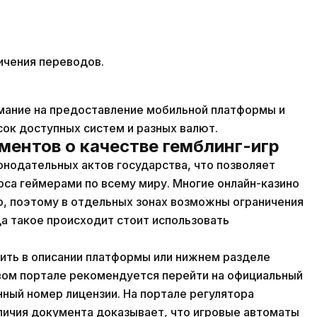
ичения переводов.
мание на предоставление мобильной платформы и
исок доступных систем и разных валют.
ментов о качестве гемблинг-игр
онодательных актов государства, что позволяет
са геймерами по всему миру. Многие онлайн-казино
, поэтому в отдельных зонах возможны ограничения
а такое происходит стоит использовать
ить в описании платформы или нижнем разделе
овом портале рекомендуется перейти на официальный
нный номер лицензии. На портале регулятора
личия документа доказывает, что игровые автоматы