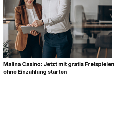
Malina Casino: Jetzt mit gratis Freispielen
ohne Einzahlung starten