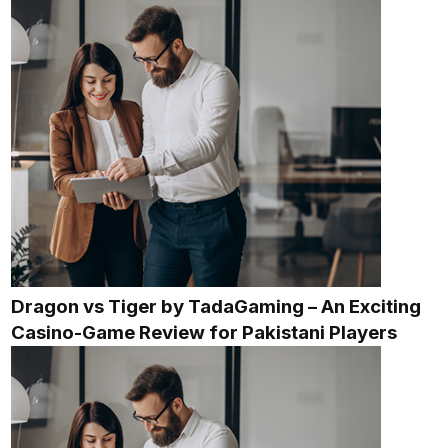
Dragon vs Tiger by TadaGaming – An Exciting
Casino-Game Review for Pakistani Players