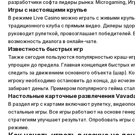
разработчики софта лидеры рынка: Microgaming, Игрос
Игры с настоящими крупье
В режиме Live Casino можно играть с живыми крупь
традиционного клуба с прямым видео. Дилеры здор
руководит рулеткой, провозглашает победителей. 
возможность диалога в онлайн-чате.
Известность быстрых игр
Также сегодня пользуются популярностью краш-игр
упрощен до предела. Главная концепция быстрых иг
следить за движением основного объекта (шар). К
игроку необходимо остановить до конца, до исчезн
забирает деньги. Примером популярного гейма стал
Настольные карточные развлечения Vavada
В раздел игр с картами включают рулетку, видеопок
остальные игры. Все игры работают на основе генер
стратегиям улучшает результат. Опробовать игры 
режиме.