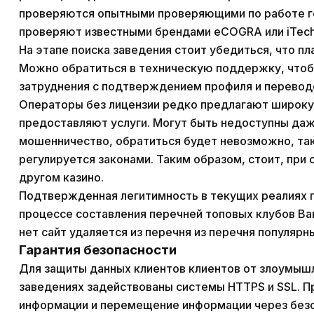
проверяются опытными проверяющими по работе ге
проверяют известными брендами eCOGRA или iTech
На этапе поиска заведения стоит убедиться, что п
Можно обратиться в техническую поддержку, чтоб
затруднения с подтверждением профиля и перевод
Операторы без лицензии редко предлагают широку
предоставляют услуги. Могут быть недоступны даж
мошенничество, обратиться будет невозможно, так
регулируется законами. Таким образом, стоит, при 
другом казино.
Подтвержденная легитимность в текущих реалиях 
процессе составления перечней топовых клубов Вав
нет сайт удаляется из перечня из перечня популярн
Гарантия безопасности
Для защиты данных клиентов клиентов от злоумыш
заведениях задействованы системы HTTPS и SSL. 
информации и перемещение информации через безо