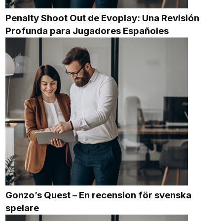
Penalty Shoot Out de Evoplay: Una Revisión
Profunda para Jugadores Españoles
Gonzo’s Quest – En recension för svenska
spelare