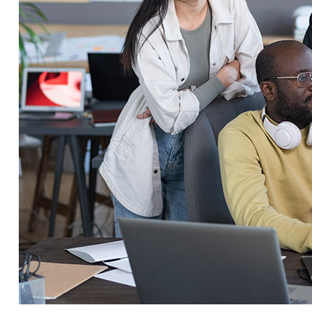
Service Education Resources
Sox Compliance