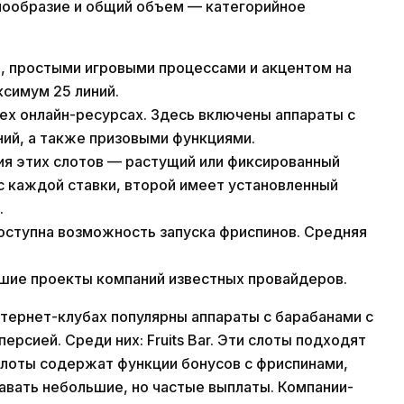
знообразие и общий объем — категорийное
, простыми игровыми процессами и акцентом на
симум 25 линий.
сех онлайн-ресурсах. Здесь включены аппараты с
ий, а также призовыми функциями.
ия этих слотов — растущий или фиксированный
с каждой ставки, второй имеет установленный
.
доступна возможность запуска фриспинов. Средняя
шие проекты компаний известных провайдеров.
нтернет-клубах популярны аппараты с барабанами с
ерсией. Среди них: Fruits Bar. Эти слоты подходят
 Слоты содержат функции бонусов с фриспинами,
авать небольшие, но частые выплаты. Компании-