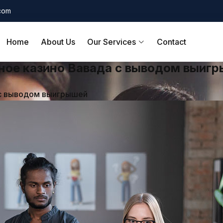
.com
Home
About Us
Our Services
Contact
тное казино Вавада с выводом выиг
 с выводом выигрышей