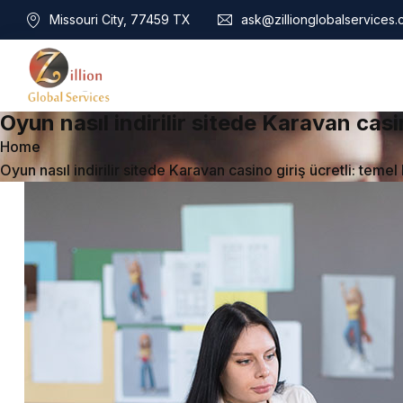
Missouri City, 77459 TX
ask@zillionglobalservices
Oyun nasıl indirilir sitede Karavan casin
Home
Home
About Us
Oyun nasıl indirilir sitede Karavan casino giriş ücretli: temel 
Services
Audit Assurance
Contact
Business Risk Management
Bookkeeping & Tax
Cyber Maturity
Cybersecurity Risk Management
Education & Training
Enterprise Risk Management & Risk Culture
Mock Audit & Examination