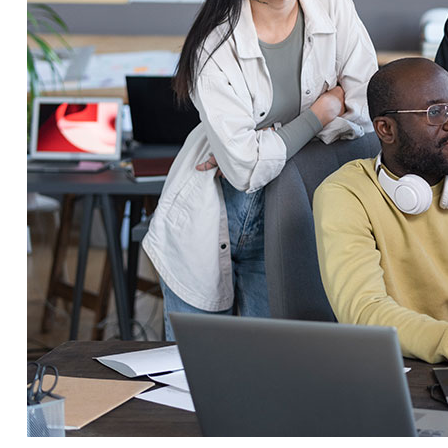
Service Education Resources
Sox Compliance