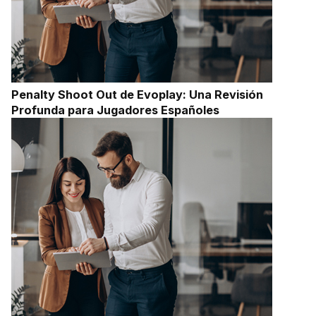
Penalty Shoot Out de Evoplay: Una Revisión
Profunda para Jugadores Españoles