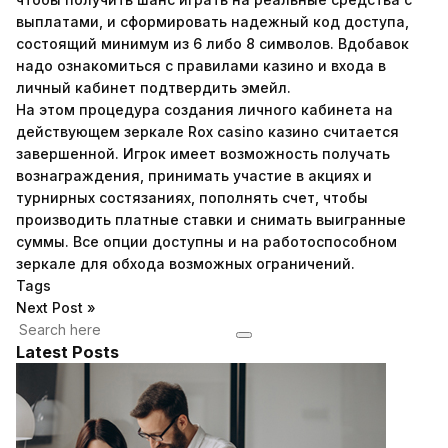
выплатами, и сформировать надежный код доступа,
состоящий минимум из 6 либо 8 символов. Вдобавок
надо ознакомиться с правилами казино и входа в
личный кабинет подтвердить эмейл.
На этом процедура создания личного кабинета на
действующем зеркале Rox casino казино считается
завершенной. Игрок имеет возможность получать
вознаграждения, принимать участие в акциях и
турнирных состязаниях, пополнять счет, чтобы
производить платные ставки и снимать выигранные
суммы. Все опции доступны и на работоспособном
зеркале для обхода возможных ограничений.
Tags
Next Post
»
Latest Posts