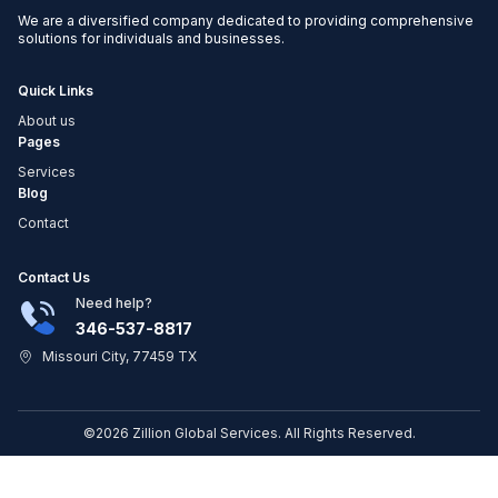
We are a diversified company dedicated to providing comprehensive
solutions for individuals and businesses.
Quick Links
About us
Pages
Services
Blog
Contact
Contact Us
Need help?
346-537-8817
Missouri City, 77459 TX
©2026 Zillion Global Services. All Rights Reserved.