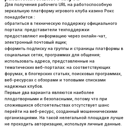
Для получения рабочего URL на работоспособную
зеркальную платформу игрового клуба казино Рокс
понадобится :
обратиться в техническую поддержку официального
портала: представители техподдержки
предоставляют информацию через онлайн-чат,
электронный почтовый ящик;
оформить подписку на группы и страницы платформы в
социальных сетях, программах для общения;
использовать адреса, представленные на
тематических веб-порталах: на соответствующих
форумах, в блогерских статьях, поисковых программах,
веб-ресурсах с обзорами и топовыми списками
надежных клубов.
Первые два варианта являются наиболее
плодотворными и безопасными, потому что при
сложившихся обстоятельствах отсутствует шанс
перейти на веб-ресурс, созданный мошенническими
организациями. На такой нелегальной площадке лучше
не проходить авторизацию, используя личные данные.