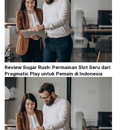
Review Sugar Rush: Permainan Slot Seru dari
Pragmatic Play untuk Pemain di Indonesia