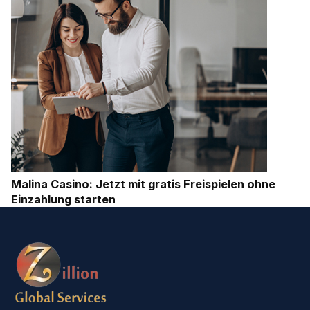
Malina Casino: Jetzt mit gratis Freispielen ohne
Einzahlung starten