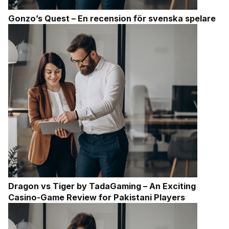
Gonzo’s Quest – En recension för svenska spelare
Dragon vs Tiger by TadaGaming – An Exciting
Casino-Game Review for Pakistani Players