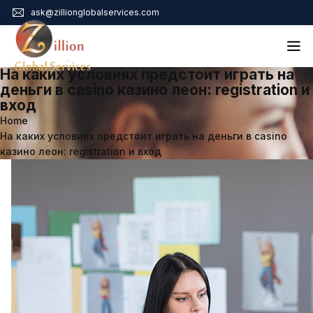
ask@zillionglobalservices.com
На каких условиях предстоит играть на
Home
деньги в casino казино леон: registration и
вход
About Us
Home
Services
На каких условиях предстоит играть на деньги в casino
Audit Assurance
казино леон: registration и вход
Contact
Business Risk Management
Bookkeeping & Tax
Cyber Maturity
Cybersecurity Risk Management
Education & Training
Enterprise Risk Management & Risk Culture
Mock Audit & Examination
Service Education Resources
Sox Compliance