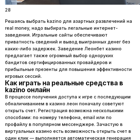
28
Решаясь выбрать kazino для азартных развлечений на
real money, надо выбирать легальные интернет-
заведения. Игральные сайты обеспечивают
приватность сведений и вывод выигранных денег без
каких-либо задержек. Заведение
Леонбет казино
предлагает также огромный выбор одноруких
бандитов сертифицированных провайдеров и
прибыльные презенты для повышения эффективности
игровых сессий.
Как играть на реальные средства в
kazino онлайн
В процессе получения доступа к игре с последующим
обналичиванием в казино леон поначалу советуют
открыть счет. Регистрация возможна несколькими
способами: по номеру телефона, email или по
профайлу в популярном мессенджере. Зачастую в
виртуальных казино есть возможность открыть счет в
один клик — выполняется автоматическая генерация