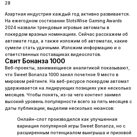
28
Азартная индустрия каждый год активно развивается.
На ежегодном состязании SlotsWise Gaming Awards
2024 назвали трендовые игровые автоматы в
покердом
вразных номинациях. Сейчас расскажем об
автомате года, а также изложим об автоматах, какие
сумели стать удачными. Изложим информацию и о
ответственных поставщиках видеослотов.
Свит Бонанза 1000
Веб-проекты, занимающиеся аналитикой показывают,
что Sweet Bonanza 1000 занял почетное 9 место в
мировом рейтинге. На веб-ресурсе покердом автомат
удерживается на лидирующих позициях уже несколько
месяцев. Чтобы понять, из-за чего контент заимел
высокий уровень популярности всего за пять месяцев с
даты публикации, выделим несколько нюансов:
Онлайн-слот производился как улучшенная
вариация популярной игры Sweet Bonanza, но с
расширенным потенциалом выигрыша и призовой