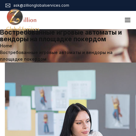
ask@zillionglobalservices.com
Востребованные игровые автоматы и
Home
вендоры на площадке покердом
Home
About Us
Востребованные игровые автоматы и вендоры на
Services
площадке покердом
Audit Assurance
Contact
Business Risk Management
Bookkeeping & Tax
Cyber Maturity
Cybersecurity Risk Management
Education & Training
Enterprise Risk Management & Risk Culture
Mock Audit & Examination
Service Education Resources
Sox Compliance