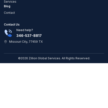
Services
Blog
Contact
Contact Us
Need help?
346-537-8817
Missouri City, 77459 TX
©2026 Zillion Global Services. All Rights Reserved.