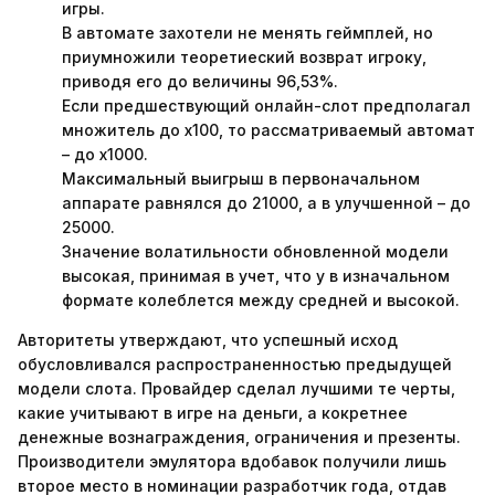
игры.
В автомате захотели не менять геймплей, но
приумножили теоретиеский возврат игроку,
приводя его до величины 96,53%.
Если предшествующий онлайн-слот предполагал
множитель до х100, то рассматриваемый автомат
– до х1000.
Максимальный выигрыш в первоначальном
аппарате равнялся до 21000, а в улучшенной – до
25000.
Значение волатильности обновленной модели
высокая, принимая в учет, что у в изначальном
формате колеблется между средней и высокой.
Авторитеты утверждают, что успешный исход
обусловливался распространенностью предыдущей
модели слота. Провайдер сделал лучшими те черты,
какие учитывают в игре на деньги, а кокретнее
денежные вознаграждения, ограничения и презенты.
Производители эмулятора вдобавок получили лишь
второе место в номинации разработчик года, отдав