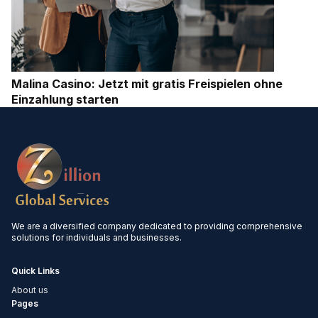
Malina Casino: Jetzt mit gratis Freispielen ohne
Einzahlung starten
We are a diversified company dedicated to providing comprehensive
solutions for individuals and businesses.
Quick Links
About us
Pages