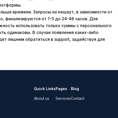
платформы.
льше времени. Запросы на кешаут, в зависимости от
о, финализируются от 1-3 до 24-48 часов. Для
ность использовать только суммы с персонального
ыть одинаковы. В случае появления каких-либо
ет лишним обратиться в support, задействуя для
Quick Links
Pages
Blog
About us
Services
Contact