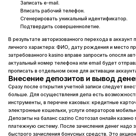
Записать e-mail.
Вписать рабочий телефон.
Сгенерировать уникальный идентификатор.
Подтвердить совершеннолетие.
В результате авторизованного перехода в аккаунт 
личного характера: ФИО, дату рождения и место 
затребованного kasino вправе запросить опосля ав
актуальный номер телефона или email будет отпра
прописать в отдельном окне для активации аккаунт
Внесение депозитов и вывод дене
Сразу после открытия учетной записи следует вне
больше. Для осуществления депа есть возможност
инструменты, в перечне каковых: кредитные карточк
электронные кошельки, услуги операторов мобильн
Депозиты на баланс cazino Слотозал онлайн казино
платежную систему. После зачисления денег надо 
быстрого зачисления бонусных средств. Это акцио