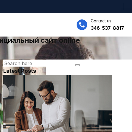
Contact us
346-537-8817
ициальный сайт online
Latest Posts