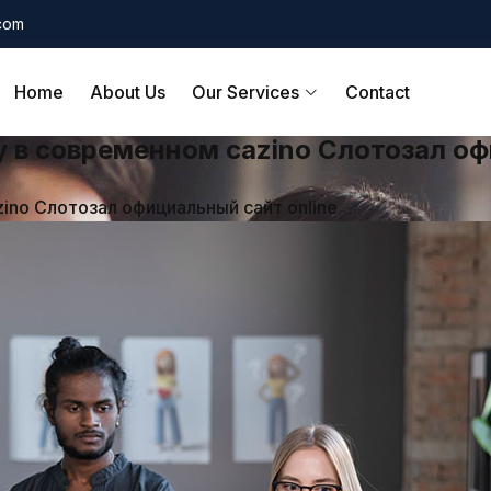
.com
Home
About Us
Our Services
Contact
у в современном cazino Слотозал оф
ino Слотозал официальный сайт online