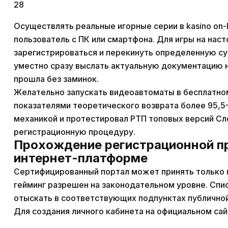
28
Осуществлять реальные игорные серии в kasino on
пользователь с ПК или смартфона. Для игры на насто
зарегистрироваться и перекинуть определенную су
уместно сразу выслать актуальную документацию 
прошла без заминок.
Желательно запускать видеоавтоматы в бесплатно
показателями теоретического возврата более 95,5-
механикой и протестировал РТП топовых версий Сл
регистрационную процедуру.
Прохождение регистрационной п
интернет-платформе
Сертифицированный портал может принять только г
гейминг разрешен на законодательном уровне. Спи
отыскать в соответствующих подпунктах публичной
Для создания личного кабинета на официальном сайт