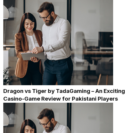
Dragon vs Tiger by TadaGaming – An Exciting
Casino-Game Review for Pakistani Players