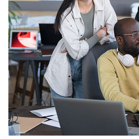
Service Education Resources
Sox Compliance