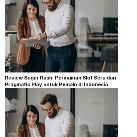
Review Sugar Rush: Permainan Slot Seru dari
Pragmatic Play untuk Pemain di Indonesia