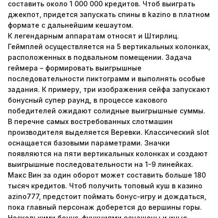
составить около 1 000 000 кредитов. Чтоб выиграть
джекпот, придется запускать спины в kazino в платном
формате с дальнейшим кешаутом.
К легендарным аппаратам относят и Штирлиц.
Геймплей осуществляется на 5 вертикальных колонках,
расположенных в подвальном помещении. Задача
геймера – формировать выигрышные
последовательности пиктограмм и выполнять особые
задания. К примеру, три изображения сейфа запускают
бонусный супер раунд, в процессе какового
победителей ожидают солидные выигрышные суммы.
В перечне самых востребованных слотмашин
производителя выделяется Веревки. Классический slot
оснащается базовыми параметрами. Значки
появляются на пяти вертикальных колонках и создают
выигрышные последовательности на 1-9 линейках.
Макс Вин за один оборот может составить больше 180
тысяч кредитов. Чтоб получить топовый куш в казино
azino777, предстоит поймать бонус-игру и дождаться,
пока главный персонаж доберется до вершины горы.
Несколькими бонус-функциями оснащены и иные