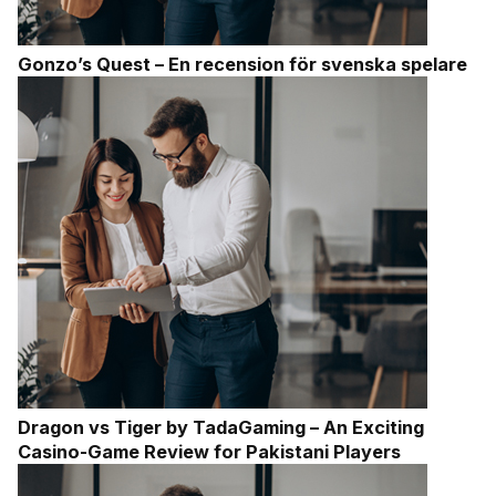
Gonzo’s Quest – En recension för svenska spelare
Dragon vs Tiger by TadaGaming – An Exciting
Casino-Game Review for Pakistani Players