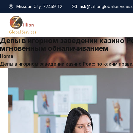
Missouri City, 77459 TX
ask@zillionglobalservices
Депы в игорном заведении казино Р
Home
мгновенным обналичиванием
About Us
Home
Депы в игорном заведении казино Рокс: по каким прав
Services
Audit Assurance
Contact
Business Risk Management
Bookkeeping & Tax
Cyber Maturity
Cybersecurity Risk Management
Education & Training
Enterprise Risk Management & Risk Culture
Mock Audit & Examination