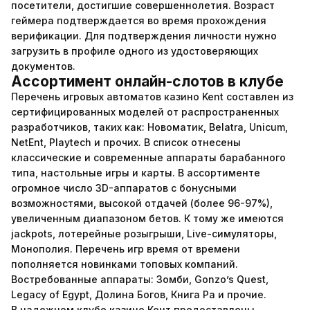
посетители, достигшие совершеннолетия. Возраст
геймера подтверждается во время прохождения
верификации. Для подтверждения личности нужно
загрузить в профиле одного из удостоверяющих
документов.
Ассортимент онлайн-слотов в клубе
Перечень игровых автоматов казино Kent составлен из
сертифицированных моделей от распространенных
разработчиков, таких как: Новоматик, Belatra, Unicum,
NetEnt, Playtech и прочих. В список отнесены
классические и современные аппараты барабанного
типа, настольные игры и карты. В ассортименте
огромное число 3D-аппаратов с бонусными
возможностями, высокой отдачей (более 96-97%),
увеличенным диапазоном бетов. К тому же имеются
jackpots, лотерейные розыгрыши, Live-симуляторы,
Монополия. Перечень игр время от времени
пополняется новинками топовых компаний.
Востребованные аппараты: Зомби, Gonzo’s Quest,
Legacy of Egypt, Долина Богов, Книга Ра и прочие.
В надежном клубе казино Кент предоставлены