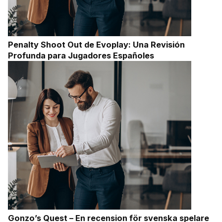
Penalty Shoot Out de Evoplay: Una Revisión
Profunda para Jugadores Españoles
Gonzo’s Quest – En recension för svenska spelare