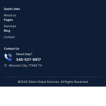
Quick Links
About us
Pages
Services
Blog
Contact
Contact Us
Need help?
346-537-8817
Missouri City, 77459 TX
©2026 Zillion Global Services. All Rights Reserved.