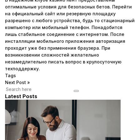
оптимальные условия для безопасных бетов. Перейти
на официальный сайт или резервную площадку
разрешено с любого устройства, будь то стационарный
компьютер или мобильный телефон. Понадобится
лишь стабильное соединение с интернетом. После
инсталляции мобильного приложения авторизация
проходит уже без применения браузера. При
возникновении сложностей желательно
незамедлительно писать вопрос в крулосуточную
техподдержку.
Tags
Next Post
»
Latest Posts