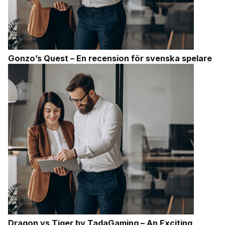
Gonzo’s Quest – En recension för svenska spelare
Dragon vs Tiger by TadaGaming – An Exciting