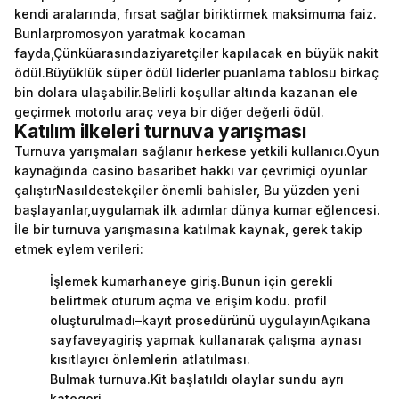
kendi aralarında, fırsat sağlar biriktirmek maksimuma faiz.
Bunlarpromosyon yaratmak kocaman
fayda,Çünküarasındaziyaretçiler kapılacak en büyük nakit
ödül.Büyüklük süper ödül liderler puanlama tablosu birkaç
bin dolara ulaşabilir.Belirli koşullar altında kazanan ele
geçirmek motorlu araç veya bir diğer değerli ödül.
Katılım ilkeleri turnuva yarışması
Turnuva yarışmaları sağlanır herkese yetkili kullanıcı.Oyun
kaynağında casino basaribet hakkı var çevrimiçi oyunlar
çalıştırNasıldestekçiler önemli bahisler, Bu yüzden yeni
başlayanlar,uygulamak ilk adımlar dünya kumar eğlencesi.
İle bir turnuva yarışmasına katılmak kaynak, gerek takip
etmek eylem verileri:
İşlemek kumarhaneye giriş.Bunun için gerekli
belirtmek oturum açma ve erişim kodu. profil
oluşturulmadı–kayıt prosedürünü uygulayınAçıkana
sayfaveyagiriş yapmak kullanarak çalışma aynası
kısıtlayıcı önlemlerin atlatılması.
Bulmak turnuva.Kit başlatıldı olaylar sundu ayrı
kategori.