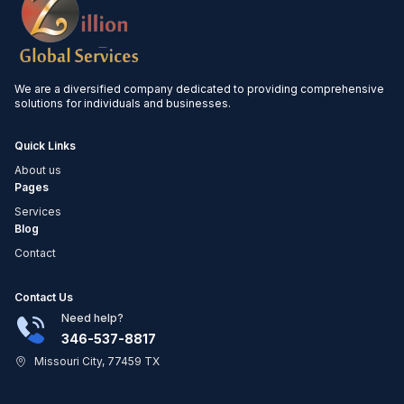
We are a diversified company dedicated to providing comprehensive
solutions for individuals and businesses.
Quick Links
About us
Pages
Services
Blog
Contact
Contact Us
Need help?
346-537-8817
Missouri City, 77459 TX