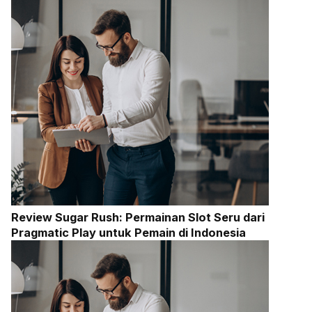
Review Sugar Rush: Permainan Slot Seru dari
Pragmatic Play untuk Pemain di Indonesia