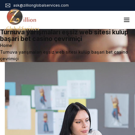
ask@zillionglobalservices.com
Turnuva yarışmaları eşsiz web sitesi kulüp
Home
başari bet casino çevrimiçi
Home
About Us
Turnuva yarışmaları eşsiz web sitesi kulüp başari bet casino
Services
çevrimiçi
Audit Assurance
Contact
Business Risk Management
Bookkeeping & Tax
Cyber Maturity
Cybersecurity Risk Management
Education & Training
Enterprise Risk Management & Risk Culture
Mock Audit & Examination
Service Education Resources
Sox Compliance