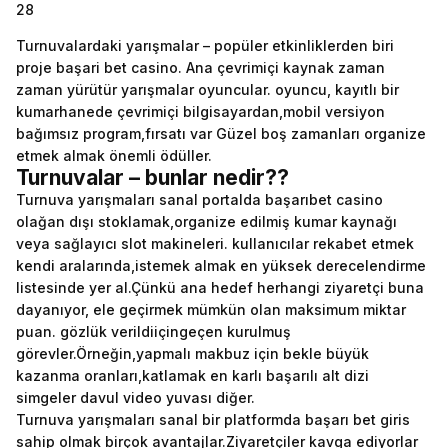
28
Turnuvalardaki yarışmalar – popüler etkinliklerden biri
proje başari bet casino. Ana çevrimiçi kaynak zaman
zaman yürütür yarışmalar oyuncular. oyuncu, kayıtlı bir
kumarhanede çevrimiçi bilgisayardan,mobil versiyon
bağımsız program,fırsatı var Güzel boş zamanları organize
etmek almak önemli ödüller.
Turnuvalar – bunlar nedir??
Turnuva yarışmaları sanal portalda
başarıbet casino
olağan dışı stoklamak,organize edilmiş kumar kaynağı
veya sağlayıcı slot makineleri. kullanıcılar rekabet etmek
kendi aralarında,istemek almak en yüksek derecelendirme
listesinde yer al.Çünkü ana hedef herhangi ziyaretçi buna
dayanıyor, ele geçirmek mümkün olan maksimum miktar
puan. gözlük verildiiçingeçen kurulmuş
görevler.Örneğin,yapmalı makbuz için bekle büyük
kazanma oranları,katlamak en karlı başarılı alt dizi
simgeler davul video yuvası diğer.
Turnuva yarışmaları sanal bir platformda başarı bet giris
sahip olmak birçok avantajlar.Ziyaretçiler kavga ediyorlar