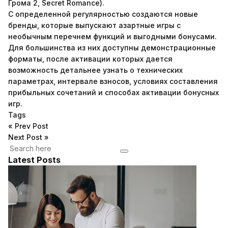
Грома 2, Secret Romance).
С определенной регулярностью создаются новые
бренды, которые выпускают азартные игры с
необычным перечнем функций и выгодными бонусами.
Для большинства из них доступны демонстрационные
форматы, после активации которых дается
возможность детальнее узнать о технических
параметрах, интервале взносов, условиях составления
прибыльных сочетаний и способах активации бонусных
игр.
Tags
«
Prev Post
Next Post
»
Latest Posts