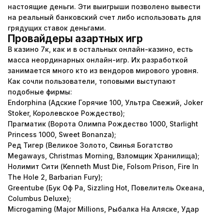
настоящие деньги. Эти выигрыши позволено вывести
на реальный банковский счет либо использовать для
грядущих ставок деньгами.
Провайдеры азартных игр
В казино 7к, как и в остальных онлайн-казино, есть
масса неординарных онлайн-игр. Их разработкой
занимается много кто из вендоров мирового уровня.
Как сочли пользователи, топовыми выступают
подобные фирмы:
Endorphina (Адские Горячие 100, Ультра Свежий, Joker
Stoker, Королевское Рождество);
Прагматик (Ворота Олимпа Рождество 1000, Starlight
Princess 1000, Sweet Bonanza);
Ред Тигер (Великое Золото, Свинья Богатство
Megaways, Christmas Morning, Взломщик Хранилища);
Нолимит Сити (Kenneth Must Die, Folsom Prison, Fire In
The Hole 2, Barbarian Fury);
Greentube (Бук Оф Ра, Sizzling Hot, Повелитель Океана,
Columbus Deluxe);
Microgaming (Major Millions, Рыбалка На Аляске, Удар