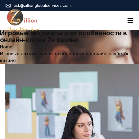
ask@zillionglobalservices.com
Игровые автоматы и их особенности в
Home
онлайн-клубе 7к казино
Home
About Us
Игровые автоматы и их особенности в онлайн-клубе 7к
Services
казино
Audit Assurance
Contact
Business Risk Management
Bookkeeping & Tax
Cyber Maturity
Cybersecurity Risk Management
Education & Training
Enterprise Risk Management & Risk Culture
Mock Audit & Examination
Service Education Resources
Sox Compliance