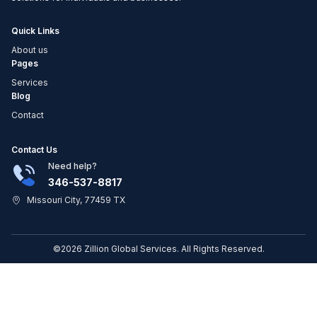
Quick Links
About us
Pages
Services
Blog
Contact
Contact Us
Need help?
346-537-8817
Missouri City, 77459 TX
©2026 Zillion Global Services. All Rights Reserved.