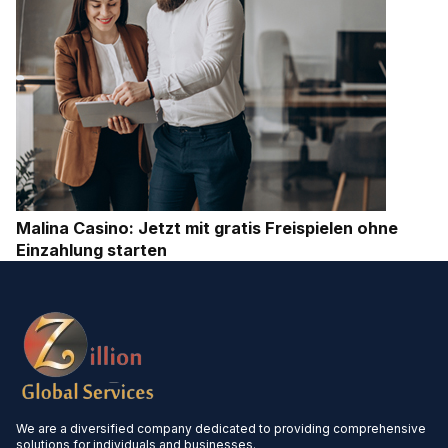
Malina Casino: Jetzt mit gratis Freispielen ohne
Einzahlung starten
We are a diversified company dedicated to providing comprehensive
solutions for individuals and businesses.