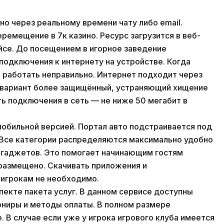
о через реальному времени чату либо email.
емещение в 7к казино. Ресурс загрузится в веб-
йсе. До посещением в игорное заведение
подключения к интернету на устройстве. Когда
т работать неправильно. Интернет подходит через
 вариант более защищённый, устраняющий хищение
 подключения в сеть — не ниже 50 мегабит в
обильной версией. Портал авто подстраивается под
. Все категории распределяются максимально удобно
 гаджетов. Это помогает начинающим гостям
 размещено. Скачивать приложения и
 игрокам не необходимо.
пекте пакета услуг. В данном сервисе доступны
рниры и методы оплаты. В полном размере
 В случае если уже у игрока игрового клуба имеется