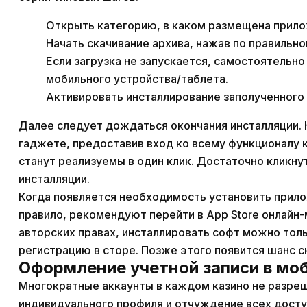
Открыть категорию, в каком размещена прило
Начать скачивание архива, нажав по правильно
Если загрузка не запускается, самостоятельно
мобильного устройства/таблета.
Активировать инсталлирование заполученного
Далее следует дождаться окончания инсталляции. 
гаджете, предоставив вход ко всему функционалу
станут реализуемы в один клик. Достаточно кликнут
инсталляции.
Когда появляется необходимость установить прилож
правило, рекомендуют перейти в App Store онлайн-
авторских правах, инсталлировать софт можно тол
регистрацию в сторе. Позже этого появится шанс ск
Оформление учетной записи в мо
Многократные аккаунты в каждом казино не разре
индивидуального профиля и отчуждение всех доступ