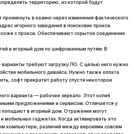
определить территорию, из которой будут
проникнуть в казино через изменения фактического
адрес игорного заведения в поисковик прокси.
схожи с прокси. Обеспечивают скрытое соединение
тей в игорный дом по шифрованным путям. В
варианты требуют загрузку ПО. С целью него нужно
йстве мобильного девайса. Нужно также оплата
ить, софт прекратит работу спустя некоторое
ого варианта — рабочее зеркало. Этот копия
чными предложениями и сервисом. Отличается у
и попадают в игорный дом. Отражения могут
и мобильных гаджетах. Когда активировать это
ом компьютере, различий между версиями совсем