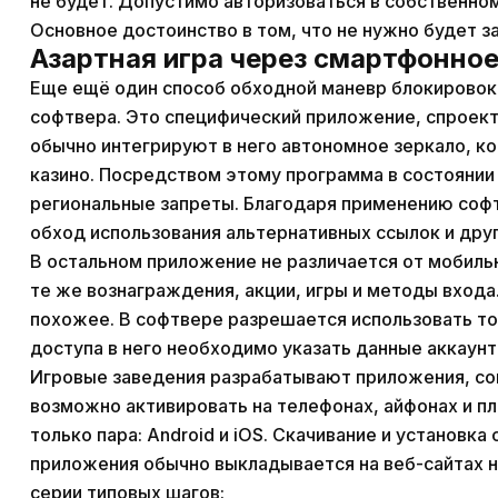
не будет. Допустимо авторизоваться в собственном
Основное достоинство в том, что не нужно будет за
Азартная игра через смартфонно
Еще ещё один способ обходной маневр блокировок 
софтвера. Это специфический приложение, спроек
обычно интегрируют в него автономное зеркало, к
казино. Посредством этому программа в состоянии
региональные запреты. Благодаря применению софт
обход использования альтернативных ссылок и дру
В остальном приложение не различается от мобильн
те же вознаграждения, акции, игры и методы входа
похожее. В софтвере разрешается использовать тот
доступа в него необходимо указать данные аккаунт
Игровые заведения разрабатывают приложения, со
возможно активировать на телефонах, айфонах и п
только пара: Android и iOS. Скачивание и установк
приложения обычно выкладывается на веб-сайтах 
серии типовых шагов: