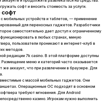
 аккаунте и продолжить развлекаться на средства.
гружать софт и вносить стоимость за услуги.
е софт
с мобильных устройств и таблетов, — применение
тированный для переносных гаджетов. Разработчики
оторое самостоятельно дает доступ к ограниченному
 функционировать в любых странах, миную
вера, пользователи проникают в интернет-клуб в
гих методов.
ой редакции 7k casino. В этой платформе доступны
. Размещение меню и категорий часто оказывается
 же аккаунт, что при развлечении в браузере. Для
а.
вместимые с массой мобильных гаджетов. Они
ланшетах. Операционные ОС подходят в основном
а софтвера требуют мгновения. Для Android
непосредственно казино. Игрокам нужно выполнить