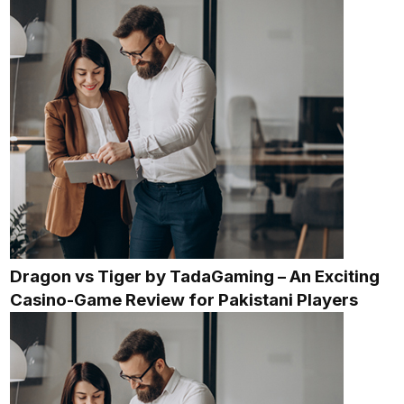
Dragon vs Tiger by TadaGaming – An Exciting
Casino-Game Review for Pakistani Players