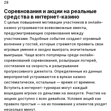
28
Соревнования и акции на реальные
средства в интернет-казино
С целью повышения мотивации участников в онлайн-
казино устраиваются всевозможные ивенты,
предусматривающие соревнования между
участниками. Подобные события создают огромный
волнение у гостей, которые стремятся проявить свои
игровые умения и заодно выиграть значительные
выигрыши. Чаще всего популярны среди онлайн-
соревнований соревнования, розыгрыши лотерей,
состязания на скорость и разыгрывание
прогрессивного джекпота. Определенные из данных
мероприятий устраиваются в
вулкан казино
систематически, остальные — время от времени.
Вступить в интернет-турнирах могут каждый
вошедшие игроки со деньгами на аккаунте. Участие на
акциях доступно с всех девайсов. Условия акций как
правило простые — на их понимание у клиентов уходят
несколько минут.