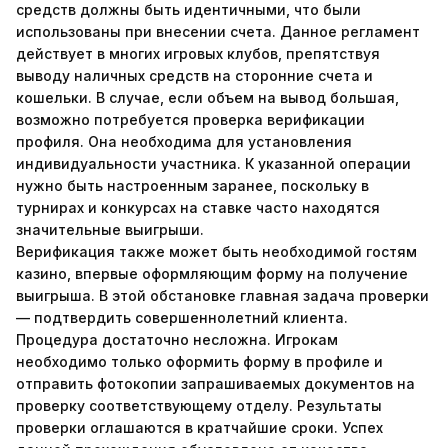
средств должны быть идентичными, что были
использованы при внесении счета. Данное регламент
действует в многих игровых клубов, препятствуя
выводу наличных средств на сторонние счета и
кошельки. В случае, если объем на вывод большая,
возможно потребуется проверка верификации
профиля. Она необходима для установления
индивидуальности участника. К указанной операции
нужно быть настроенным заранее, поскольку в
турнирах и конкурсах на ставке часто находятся
значительные выигрыши.
Верификация также может быть необходимой гостям
казино, впервые оформляющим форму на получение
выигрыша. В этой обстановке главная задача проверки
— подтвердить совершеннолетний клиента.
Процедура достаточно несложна. Игрокам
необходимо только оформить форму в профиле и
отправить фотокопии запрашиваемых документов на
проверку соответствующему отделу. Результаты
проверки оглашаются в кратчайшие сроки. Успех