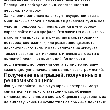
Последние необходимо быть собственностью
персонально игроку.
Зачисление финансов на аккаунт осуществляется в
минимальные сроки. Полученная денежная сумма без
участия пользователя показывается в углу сверху
справа сайта или в профиле. Это значит значит, что вы
в состоянии приступать к участию в соревнованиях,
лотереях, состязаниях, или розыгрыше джекпота
накопительного типа. Иметь капитала на аккаунте
также позволяет активировать игровые автоматы с
выплатой реальных выигрышей. За первых и
последующих пополнений счета во многих онлайн-
казино доступно начисление ценных вознаграждений.
Получение выигрышей, полученных в
рекламных акциях
Фонды, заработанные в турнирах и лотереях, могут
сниматься из игорного заведения, как обычные
финансы, полученные в слотах. С целью подготовить их
на выплату, клиенты осуществляют обычные действия: