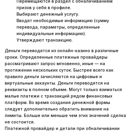
Перемещаются в раздел с обналичиванием
призов у себя в профиле.
Выбирают денежный услугу.
Вводят необходимые информацию (сумму
перевода, параметры, определенные
индивидуальные информацию).
Утверждают транзакцию.
Деньги переводятся из онлайн-казино в различные
сроки. Определенные платежные провайдеры
рассматривают запрос мгновенно, иные — на
протяжении нескольких суток. Быстрее всего как
правило деньги зачисляются на цифровые и
виртуальные аккаунты. Деньги переводятся на
реквизиты в полном объеме. Могут только взиматься
малые платежи с транзакций рядом финансовых
платформ. Во время создания денежной формы
следует дополнительно обратить внимание на
лимиты. Больше или меньше чем этих значений сделка
не состоится.
Платежной провайдер и детали при обналичивании