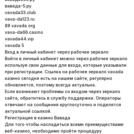
вавада-5.ру
vavada33.club
vava-da123.ru
88 vavada org
vava-da66.casino
vavada44.vip
vavada 5
Вход в личный кабинет через рабочее зеркало
Войти в личный кабинет можно через рабочее зеркало
используя свои данные для входа, которые указывали
при регистрации. Ссылка на рабочее зеркало vavada
казино сегодня есть на нашем сайте, регулярно
обновляется, поэтому всегда актуальна.
Если возникают проблемы со входом через зеркало
сайта, обратитесь в службу поддержки. Операторы
отвечают на сообщения круглосуточно и поделятся
актуальной ссылкой.
Регистрация в казино Вавада
Для того чтобы насладиться всеми преимуществами
веб-казино, необходимо пройти процедуру