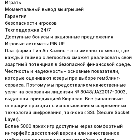
Играть
Моментальный вывод выигрышей
Гарантия
безопасности игроков
Техподдержка 24/7
Доступные бонусы и акционные предложения
Игровые автоматы PIN UP
Платформа Пин Ап Казино – это именно то место, где
каждый геймер с легкостью сможет реализовать свой
азартный потенциал в безопасной финансовой среде.
Честность и надежность – основные показатели,
которые оценивают юзеры при выборе гемблинг-
сервиса. Поэтому мы предоставляем качественные
услуг на основании лицензии № 8048/JAZ2017-0003,
выданная юрисдикцией Кюрасао. Все финансовые
операции проходят с использованием современных
технологий шифрования, таких как SSL (Secure Socket
Layer).
Более 5000 ярких игр доступны через комфортный
интерфейс десктопной версии или качественное
мобильное приложение для устройств на базе