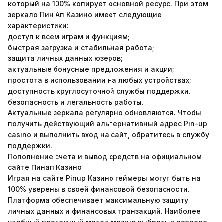
который на 100% копирует основной ресурс. При этом
зеркало Пин Ап Казино имеет следующие
характеристики:
доступ к всем играм и функциям;
быстрая загрузка и стабильная работа;
защита личных данных юзеров;
актуальные бонусные предложения и акции;
простота в использовании на любых устройствах;
доступность круглосуточной службы поддержки.
безопасность и легальность работы.
Актуальные зеркала регулярно обновляются. Чтобы
получить действующий альтернативный адрес Pin-up
casino и выполнить вход на сайт, обратитесь в службу
поддержки.
Пополнение счета и вывод средств на официальном
сайте Пинап Казино
Играя на сайте Pinup Казино геймеры могут быть на
100% уверены в своей финансовой безопасности.
Платформа обеспечивает максимальную защиту
личных данных и финансовых транзакций. Наиболее
удобный платежный метод можно выбрать в разделе