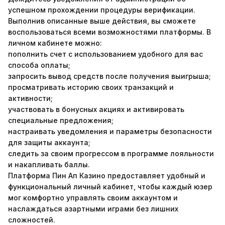
успешном прохождении процедуры верификации.
Выполнив описанные выше действия, вы сможете
воспользоваться всеми возможностями платформы. В
личном кабинете можно:
пополнить счет с использованием удобного для вас
способа оплаты;
запросить вывод средств после получения выигрыша;
просматривать историю своих транзакций и
активности;
участвовать в бонусных акциях и активировать
специальные предложения;
настраивать уведомления и параметры безопасности
для защиты аккаунта;
следить за своим прогрессом в программе лояльности
и накапливать баллы.
Платформа Пин Ап Казино предоставляет удобный и
функциональный личный кабинет, чтобы каждый юзер
мог комфортно управлять своим аккаунтом и
наслаждаться азартными играми без лишних
сложностей.