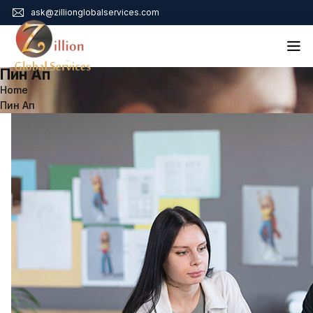
ask@zillionglobalservices.com
Пин Ап
Home
Home
Пин Ап
About Us
Services
Audit Assurance
Contact
Business Risk Management
Bookkeeping & Tax
Cyber Maturity
Cybersecurity Risk Management
Education & Training
Enterprise Risk Management & Risk Culture
Mock Audit & Examination
Service Education Resources
Sox Compliance