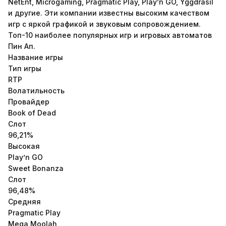
NetEnt, Microgaming, Pragmatic Play, Play’n GO, Yggdrasil
и другие. Эти компании известны высоким качеством
игр с яркой графикой и звуковым сопровождением.
Топ-10 наиболее популярных игр и игровых автоматов
Пин Ап.
Название игры
Тип игры
RTP
Волатильность
Провайдер
Book of Dead
Слот
96,21%
Высокая
Play’n GO
Sweet Bonanza
Слот
96,48%
Средняя
Pragmatic Play
Mega Moolah