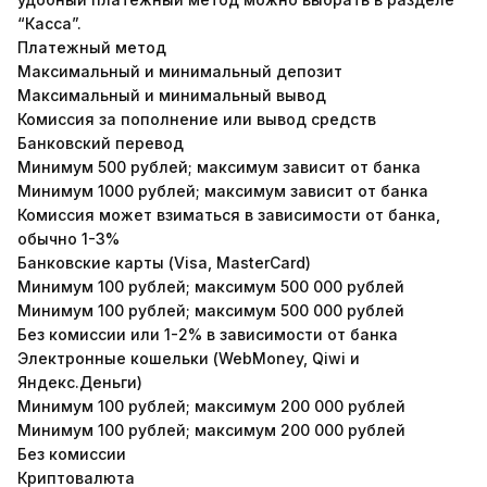
“Касса”.
Платежный метод
Максимальный и минимальный депозит
Максимальный и минимальный вывод
Комиссия за пополнение или вывод средств
Банковский перевод
Минимум 500 рублей; максимум зависит от банка
Минимум 1000 рублей; максимум зависит от банка
Комиссия может взиматься в зависимости от банка,
обычно 1-3%
Банковские карты (Visa, MasterCard)
Минимум 100 рублей; максимум 500 000 рублей
Минимум 100 рублей; максимум 500 000 рублей
Без комиссии или 1-2% в зависимости от банка
Электронные кошельки (WebMoney, Qiwi и
Яндекс.Деньги)
Минимум 100 рублей; максимум 200 000 рублей
Минимум 100 рублей; максимум 200 000 рублей
Без комиссии
Криптовалюта