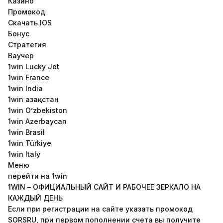
Казино
Промокод
Скачать IOS
Бонус
Стратегия
Ваучер
1win Lucky Jet
1win France
1win India
1win Қазақстан
1win O’zbekiston
1win Azerbaycan
1win Brasil
1win Türkiye
1win Italy
Меню
перейти на 1win
1WIN – ОФИЦИАЛЬНЫЙ САЙТ И РАБОЧЕЕ ЗЕРКАЛО НА
КАЖДЫЙ ДЕНЬ
Если при регистрации на сайте указать промокод
SORSRU, при первом пополнении счета вы получите