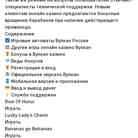
специалисты технической поддержки. Новым
клиентам онлайн казино предлагаются бонусные
вращения барабанов при наличии действующего
промокода.
Содержание:
Игровые автоматы Вулкан Россия
Другие игры онлайн казино Вулкан
Бонусы в Вулкан казино
Виды бонусов
Регистрация и вход
Официальное зеркало Вулкан
Мобильная версия и приложение
Ввод и вывод денег
Служба поддержки
Rise Of Horus
Играть
Lucky Lady’s Charm
Играть
Bananas go Bahamas
Играть