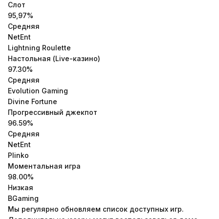
Слот
95,97%
Средняя
NetEnt
Lightning Roulette
Настольная (Live-казино)
97.30%
Средняя
Evolution Gaming
Divine Fortune
Прогрессивный джекпот
96.59%
Средняя
NetEnt
Plinko
Моментальная игра
98.00%
Низкая
BGaming
Мы регулярно обновляем список доступных игр.