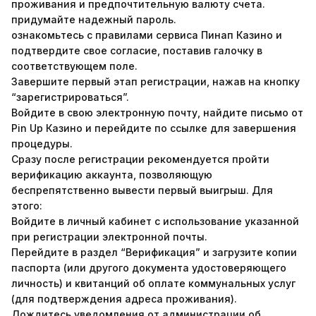
проживания и предпочтительную валюту счета.
придумайте надежный пароль.
ознакомьтесь с правилами сервиса Пинап Казино и
подтвердите свое согласие, поставив галочку в
соответствующем поле.
Завершите первый этап регистрации, нажав на кнопку
“зарегистрироваться”.
Войдите в свою электронную почту, найдите письмо от
Pin Up Казино и перейдите по ссылке для завершения
процедуры.
Сразу после регистрации рекомендуется пройти
верификацию аккаунта, позволяющую
беспрепятственно вывести первый выигрыш. Для
этого:
Войдите в личный кабинет с использование указанной
при регистрации электронной почты.
Перейдите в раздел “Верификация” и загрузите копии
паспорта (или другого документа удостоверяющего
личность) и квитанций об оплате коммунальных услуг
(для подтверждения адреса проживания).
Дождитесь уведомления от администрации об