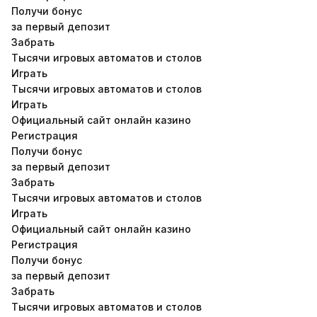
Получи бонус
за первый депозит
Забрать
Тысячи игровых автоматов и столов
Играть
Тысячи игровых автоматов и столов
Играть
Официальный сайт онлайн казино
Регистрация
Получи бонус
за первый депозит
Забрать
Тысячи игровых автоматов и столов
Играть
Официальный сайт онлайн казино
Регистрация
Получи бонус
за первый депозит
Забрать
Тысячи игровых автоматов и столов