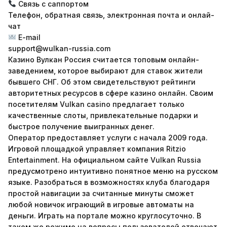
Связь с саппортом
Телефон, обратная связь, электронная почта и онлай-
чат
E-mail
support@wulkan-russia.com
Казино Вулкан Россия считается топовым онлайн-
заведением, которое выбирают для ставок жители
бывшего СНГ. Об этом свидетельствуют рейтинги
авторитетных ресурсов в сфере казино онлайн. Своим
посетителям Vulkan casino предлагает только
качественные слоты, привлекательные подарки и
быстрое получение выигранных денег.
Оператор предоставляет услуги с начала 2009 года.
Игровой площадкой управляет компания Ritzio
Entertainment. На официальном сайте Vulkan Russia
предусмотрено интуитивно понятное меню на русском
языке. Разобраться в возможностях клуба благодаря
простой навигации за считанные минуты сможет
любой новичок играющий в игровые автоматы на
деньги. Играть на портале можно круглосуточно. В
таком же режиме на вопросы пользователей отвечают