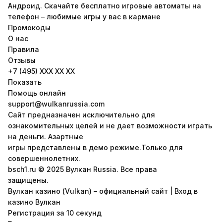
Андроид. Скачайте бесплатно игровые автоматы на
телефон – любимые игры у вас в кармане
Промокоды
О нас
Правила
Отзывы
+7 (495) XXX XX XX
Показать
Помощь онлайн
support@wulkanrussia.com
Сайт предназначен исключительно для
ознакомительных целей и не дает возможности играть
на деньги. Азартные
игры представлены в демо режиме.Только для
совершеннолетних.
bsch1.ru © 2025 Вулкан Russia. Все права
защищены.
Вулкан казино (Vulkan) – официальный сайт | Вход в
казино Вулкан
Регистрация за 10 секунд