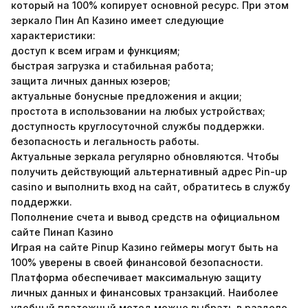
который на 100% копирует основной ресурс. При этом
зеркало Пин Ап Казино имеет следующие
характеристики:
доступ к всем играм и функциям;
быстрая загрузка и стабильная работа;
защита личных данных юзеров;
актуальные бонусные предложения и акции;
простота в использовании на любых устройствах;
доступность круглосуточной службы поддержки.
безопасность и легальность работы.
Актуальные зеркала регулярно обновляются. Чтобы
получить действующий альтернативный адрес Pin-up
casino и выполнить вход на сайт, обратитесь в службу
поддержки.
Пополнение счета и вывод средств на официальном
сайте Пинап Казино
Играя на сайте Pinup Казино геймеры могут быть на
100% уверены в своей финансовой безопасности.
Платформа обеспечивает максимальную защиту
личных данных и финансовых транзакций. Наиболее
удобный платежный метод можно выбрать в разделе