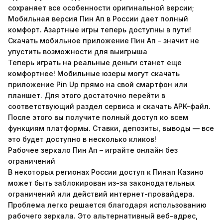
сохраняет все особенности оригинальной версии;
Мобильная версия Пин Ап в России дает полный
комфорт. Азартные игры теперь доступны в пути!
Скачать мобильное приложение Пин Ап – значит не
упустить возможности для выигрыша
Теперь играть на реальные деньги станет еще
комфортнее! Мобильные юзеры могут скачать
приложение Pin Up прямо на свой смартфон или
планшет. Для этого достаточно перейти в
соответствующий раздел сервиса и скачать APK-файл.
После этого вы получите полный доступ ко всем
функциям платформы. Ставки, депозиты, выводы — все
это будет доступно в несколько кликов!
Рабочее зеркало Пин Ап – играйте онлайн без
ограничений
В некоторых регионах России доступ к Пинап Казино
может быть заблокирован из-за законодательных
ограничений или действий интернет-провайдера.
Проблема легко решается благодаря использованию
рабочего зеркала. Это альтернативный веб-адрес,