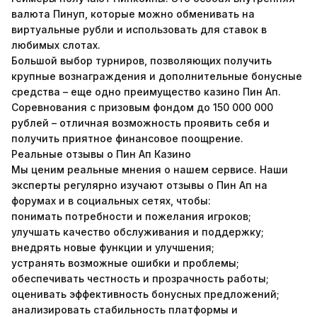
валюта Пинуп, которые можно обменивать на
виртуальные рубли и использовать для ставок в
любимых слотах.
Большой выбор турниров, позволяющих получить
крупные вознаграждения и дополнительные бонусные
средства – еще одно преимущество казино Пин Ап.
Соревнования с призовым фондом до 150 000 000
рублей – отличная возможность проявить себя и
получить приятное финансовое поощрение.
Реальные отзывы о Пин Ап Казино
Мы ценим реальные мнения о нашем сервисе. Наши
эксперты регулярно изучают отзывы о Пин Ап на
форумах и в социальных сетях, чтобы:
понимать потребности и пожелания игроков;
улучшать качество обслуживания и поддержку;
внедрять новые функции и улучшения;
устранять возможные ошибки и проблемы;
обеспечивать честность и прозрачность работы;
оценивать эффективность бонусных предложений;
анализировать стабильность платформы и