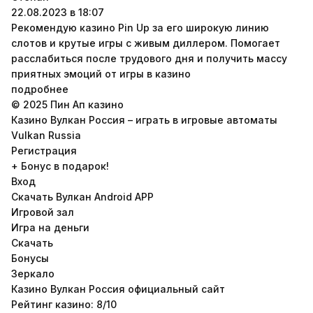
22.08.2023 в 18:07
Рекомендую казино Pin Up за его широкую линию
слотов и крутые игры с живым диллером. Помогает
расслабиться после трудового дня и получить массу
приятных эмоций от игры в казино
подробнее
© 2025 Пин Ап казино
Казино Вулкан Россия – играть в игровые автоматы
Vulkan Russia
Регистрация
+ Бонус в подарок!
Вход
Скачать Вулкан Android APP
Игровой зал
Игра на деньги
Скачать
Бонусы
Зеркало
Казино Вулкан Россия официальный сайт
Рейтинг казино: 8/10