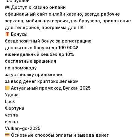
100 рублей
Доступ к казино онлайн
официальный сайт онлайн казино, всегда рабочие
зеркала, мобильная версия для браузера, приложение
для телефонов, программа для ПК
Бонусы
бездепозитный бонус за регистрацию
депозитные бонусы до 100 000₽
еженедельный кешбэк до 10%
бесплатные вращения
по промокоду
за установку приложения
за ввод денег криптокошельком
Актуальный промокод Вулкан 2025
Удача
Luck
Фортуна
vesna
весна
Vulkan-go-2025
Основные способы оплаты и вывода денег