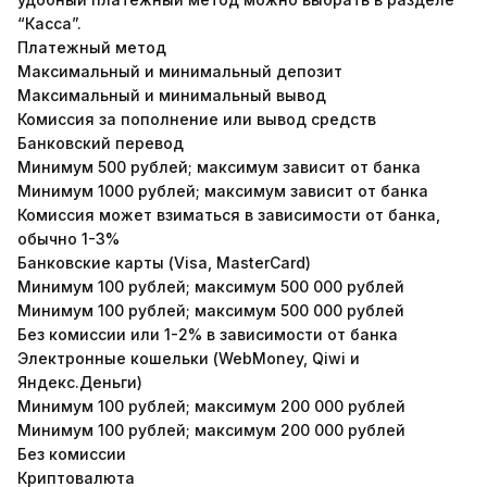
“Касса”.
Платежный метод
Максимальный и минимальный депозит
Максимальный и минимальный вывод
Комиссия за пополнение или вывод средств
Банковский перевод
Минимум 500 рублей; максимум зависит от банка
Минимум 1000 рублей; максимум зависит от банка
Комиссия может взиматься в зависимости от банка,
обычно 1-3%
Банковские карты (Visa, MasterCard)
Минимум 100 рублей; максимум 500 000 рублей
Минимум 100 рублей; максимум 500 000 рублей
Без комиссии или 1-2% в зависимости от банка
Электронные кошельки (WebMoney, Qiwi и
Яндекс.Деньги)
Минимум 100 рублей; максимум 200 000 рублей
Минимум 100 рублей; максимум 200 000 рублей
Без комиссии
Криптовалюта